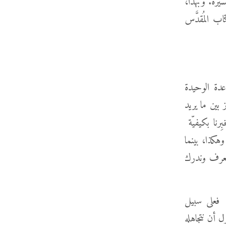
تفسيره. وبهذا،
اب المُقدَّس
اعدة الوحيدة
 بين ما يريد
ِرنا بكيفيّة
وهكذا، بينما
 نعرف وندرك
. فعلى سبيل
 أن نتجاهله