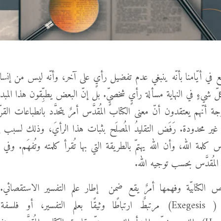
ع في أيّامنا بأنّه ينبغي عدم تفضيل رأيٍ على آخر، وأنّه ليس من إنس
لّ شيءٍ في النهاية مسألة رأيٍ شخصيٍّ. بل إنّ البعض يطبِّقون هذا المبد
رجة أنّهم يعتقدون أنّ معنى الكتاب المُقدَّس أمرٌ يتحدَّد بانطباعات الق
ٍ غير محدودة. رَفَض التقليدُ المُصلَح بثبات هذا الرأيَ، وذلك لسبب 
ّس كلمة الله، وأن الله يهتمّ بالطريقة التي بها تُقرأ كلمته وتُفهَم. وفي ا
المُقدَّس بحسب توجيه الله.
 الكتابيّة وفهمها أمرٌ يقع ضمن إطار علم التفسير الاستقصائي. 
الاستقصائي ( Exegesis) مرتبطٌ ارتباطًا وثيقًا بعلم التفسير، أو ف