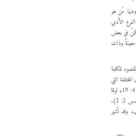
منها: مَن هو
نوع الأدبي
لكنْ في بعض
معينةً وذات
مقصود للكلمة
لمختلفة التي
بها تُستخدَم كلمة "العالم" في العهد الجديد: متّى 4: 8؛ 13: 22؛ 25: 34؛ مرقس 4: 19؛ لوقا
2: 1؛ يوحنا 1: 29؛ 3: 16؛ أعمال 17: 6؛ رومية 3: 6؛ غلاطِيّة 6: 14؛ أفسس 2: 2).
، وقد تُشير