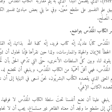
Hermeneutics)، الذي يتضمّن المبدأ الذي به يتمّ مقاربة الكتاب المُقدَّس و
بيق علم التفسير على مقطع مُعيَّن. وفي ما يلي بعض مبادئ تفسير الكت
المُصلَح.
ر الكتاب المُقدَّس بتواضع.
مُقدَّس كتابًا عاديًّا. إنّه كتاب فريد. إنّه كلمة الله بذاتها. إنّه الق
لخطأ للإيمان والحياة والممارسات، ولذا حين نقرأها فإنّنا نحاول أن نميّز
 يقوله لنا، وبين كلُّ السلطات الأخرى، حتّى التي تدّعي الحقّ بأن تُخب
المُقدَّس، فهي أقلّ أهمّيّة من الكتاب المُقدَّس، وينبغي أن تخضع له. 
 المعنى الذي يقصده الكتّاب البشريّون، نحنُ نسعى في النهاية إلى أن
قصده الكاتبُ الإلهيُّ.
ه ينبغي علينا أن نضع أنفسنا تحتَ سلطة الكتاب المُقدَّس لا فوقها
نأتي إلى مقطعٍ ما ونجد أن معناه الظاهر غير مستساغ، يجب أن لا نحاول