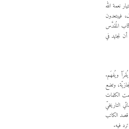
يسوع في يوحنا 6 عن أولويّة اختيار نعمة الله
، فيبتعدون
تاب المُقدَّس
 أن نجتهد في
رَأ ويُفهَم.
مجازيّة، وتضع
ِمت الكلمات
ئي التاريخيّ
 هو الكشف عما قصد الكاتب
رِد فيه.