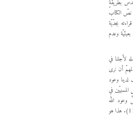
راءة الكتاب المُقدَّس بطريقةٍ
ذ نصّ الكتاب
اءته بجدّيّة
بعبثيّة وعدم
له لأجلنا في
لمهمّ أن نرى
 لدينا وعود
 لبني إسرائيل المسبيّين في
َّ وعود الله
واستحقَّ كلَّ مكافآته. وبفضل اتّحادنا به ننال بركاتٍ لا حصر لها (أفسس 1: 3-11). هذا هو