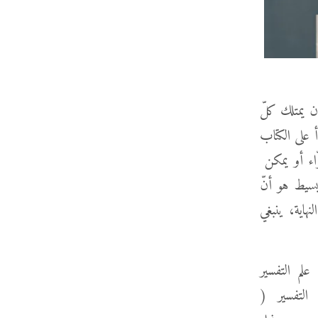
ان يمتلك كلّ
أ على الكتاب
رّاء أو يمكن
بسيط هو أنّ
لنهاية، ينبغي
علم التفسير
لسفة التفسير (