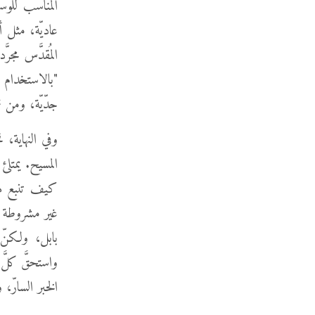
عاديّة، مثل أ
المُقدَّس مجر
"بالاستخدام ا
جدّيّة، ومن ثم
وفي النهاية، 
المسيح. يمتلئ
كيف تنبع هذه
بابل، ولكنّ ا
الخبر السارّ،