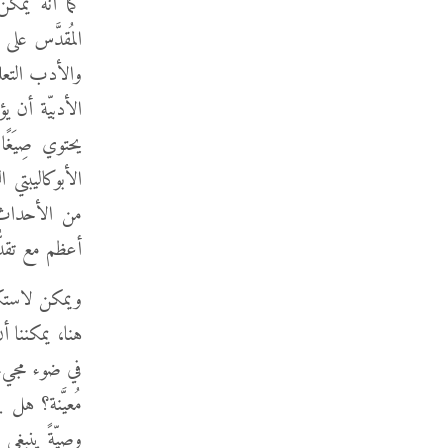
كما أنه يمكن
المُقدَّس عل
والأدب التعل
الأدبيّة أن ي
يحتوي صِيَغًا
الأبوكاليبتي 
من الأحداث،
أعظم مع تقدُ
ويمكن لاستكش
هنا، يمكننا أ
في ضوء مجيء 
مُعيَّنة؟ هل
وصيّةً ينبغي 