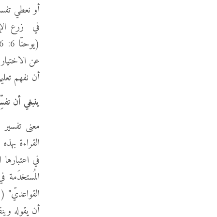
في زرع الإي
عن الاختيار م
أن نفهم تعلي
ينبغي أن نفسِّ
معنى تفسير ال
القراءة بهذه ا
في اعتبارها 
المُستخدَمة ف
أن يقوله وينق