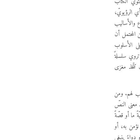
حتوي الكتاب
ي الرؤيويّ،
ع والأساليب
ن المحتمل أن
 على الأسلوب
 تروي سلسلةً
تتّخذ مغزى
ِب لهم. ومن
د معنى النصّ
ما أو قصّةً
نؤمن به، أو
 دواءً ينبغي