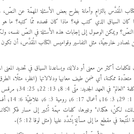
كتاب المُقدَّس بالتزامٍ وأمانة بطرح بعض الأسئلة المهمّة عن النصّ، و
ا كان السياق الذي كتب فيه؟ ماذا كان قصده ممّا كتبه؟ ما هو ال
ي النصّ؟ ويمكن الوصول إلى إجابات هذه الأسئلة في النصّ نفسه، و
 لمصادر خارجيّة، مثل التفاسير وقواميس الكتاب المُقدَّس، أن تكون 
 للكلمات أكثر من معنى أو دلالة، ويساعدنا السياق في تحديد المعنى ال
متعدّدة ممكنة، أي ضمن طيف معانيها ودلالاتها (انظر، مثلًا، الطرق ا
لك، لكنْ، هكذا،" وغيرها، كلمات مهمّة تُشير إلى مسار فكر الكاتب
 المُتّبعة في مقطع ما إلى مسألةٍ يُشدَّد عليها (مثل لوقا 12: 5).