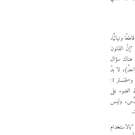
ا ونهائيًّا.
"إنّ القانون
ن هناك سؤال
حدٌ)، لا بدّ
من البحث عنه ومعرفته من خلال مواضع أخرى تتكلَّم بوضوح أكثر" (إقرار إيمان وستمنستر 1:
 الضوء على
قدَّس، وليس
ة.
"بالاستخدام