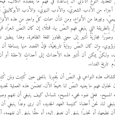
 لتحديد النوع الأدبيّ أن يساعدنا في فهم ما يقصده الكاتب. في
ى أجزاء من الأدب الشعريّ، والأدب النبويّ، والأدب الأبوكاليبتيّ أ
يميّ، وغيرها من الأنواع. ومن شأن سمات كلّ واحدٍ من هذه الأنوا
ؤثِّر بالطريقة التي ينبغي فهم النصّ بها. فمثلًا، إن كان النصّ شعرًا، فم
 وصُوَرًا مجازيّةً تُشير إلى معنى يتجاوز اللغة الظاهرة. وهذا ينطبق
الرؤيوي. وإن كان النصّ روايةً تاريخيّة، فإنّ القصد منها ببساطة أن
 ولكنّ يمكن أن تُشير هذه الأحداث إلى أحداثٍ لاحقة أو أن 
ّم تاريخ الفداء.
اف هذه النواحي في النصّ أن يُخبِرنا بالمعنى حين كُتِبت ولمن كُت
ن نحاول فهم ما يعنيه النصّ لنا جميعًا الآن. تتضمّن هذه العملية تحدي
المسيح. فعلى ضوء مجيء المسيح، نتساءل كيف ينبغي أن نفهم وصيّةً 
 ينبغي لنا، نحنُ أعضاءَ كنيسة العهد الجديد، أن نرى وعدًا ينبغي أن 
أن نطيعها، أو تحذيرًا ينبغي أن نصغي إليه، أو حقًّا ينبغي أن نفهمه، أو