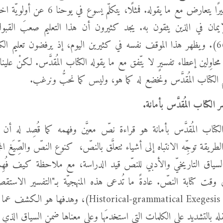
أو نعطي تفسيرًا يتعارض مع ما يقوله. فمثلًا، يتكلّم 
مان في الذين يثقون به. يجد كثيرون أن هذا التعليم صعبَ القبول
(يوحنّا 6: 66). ويظهر هذا الموقف نفسه في كثيرين اليوم، إذ يرفضون تعليم الك
حاوِلين إعطاء تفسيرٍ لا يتّفق مع ما يقوله الكتاب المُقدَّس. لكنْ علينا
م الكتاب المُقدَّس ونخضع له كما هو، وليس كما نحبُّ ونرغب.
ر الكتاب المُقدَّس بأمانة.
كتاب المُقدَّس بأمانة هو قراءة نصّ معيَّن وفهمه كما قُصِد له أن يُق
لطريقة توجِّه الانتباه إلى أشياء تتعلَّق بالنصّ، كنوع النصّ والصِّيَغ ال
السياق التاريخيّ والأدبي للنصّ قيد الدراسة، مع ملاحظة كيف فُه
ي وقت كتابة النصّ. عادةً ما تُدعى هذه المنهجيّة بـ"التفسير الاستقصا
القواعديّ" ( Historical-grammatical Exegesis)، وهدفها
له بالتشديد على الكلمات التي استخدمَها وعلى معناها ضمن السياق الذي ت