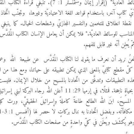
المناسب للوسائط العاديّة" (إقرار إيمان وستمنستر 1: 7). تنبغي ق
يّ كتابٍ آخر، باستخدام قواعد اللغة الاعتياديّة وغيرها، وتجنّب اتّخا
َّد نقطة انطلاق للتخمين والتفسير المجازيّ وشطحات الخيال. كما ينبغي قر
لمناسب للوسائط العاديّة." فلا يمكن أن يعامل الإنسان الكتاب المُقدَّس 
ّ يُعلِن أنّه غير قابل للفهم.
نحنُ نريد أن نعرف ما يقوله لنا الكتاب المُقدَّس عن طبيعة الله وعم
 كلّ مقطعٍ كتابيّ بالمعنى الذي يمكن تطبيقه على حياتنا، ومع هذا من ا
 التطبيقات وتتدفَّق من اتّحادنا بالمسيح من خلال الإيمان. فليست
غير مشروطة بحياةٍ ناجحة. فمثلًا، في إرميا 29: 11 أعلن الله رجاء البركة
لمسيحَ، ابنَ الله الطائع طاعةً كاملةً وإسرائيلَ الحقيقيَّ، ورث كل
 وهو يُكشَف ويُعلَن في كلِّ واحدةٍ من صفحات الكتاب المُقدَّس.