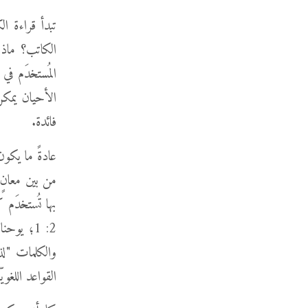
تبدأ قراءة ال
الكاتب؟ ماذ
المُستخدَم ف
الأحيان يمكن
فائدة.
عادةً ما يكون
من بين معانٍ 
والكلمات "لذ
القواعد اللغويّة