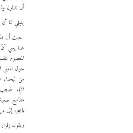
أن نتناوله و
ينبغي لنا أن ن
حيث أن الله ه
هذا يعني أنّ 
المعصوم لتفس
حول المعنى ال
9). فيجب ع
مقاطع صعبة. 
باللجوء إلى 
ويقول إقرار 