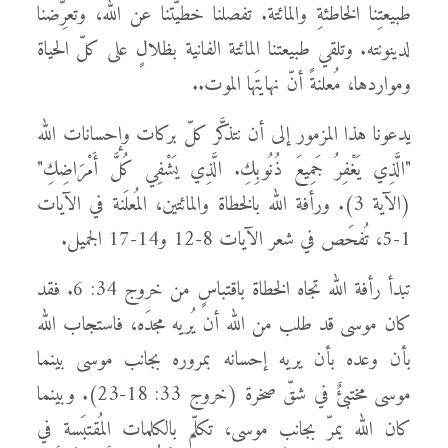
طبيعتِنا الخاطئةِ والمائتة. تفصلنا خطيّتنا عن الله، وتعرِّضنا
لدينونته. وتلقي طبيعتنا المائتة الفانية بظلالٍ على كلّ الحياة
ومواردها، مُعلنةً أنّ نهايتَها الموت..
يدعونا هذا المزمور إلى أن نتذكَّر كلّ بركات وإحسانات الله
"الَّذِي يَغْفِرُ جَمِيعَ ذُنُوبِكِ. الَّذِي يَشْفِي كُلَّ أَمْرَاضِكِ"
(الآية 3). ورأفة الله بالخطاة والمائتين، المُعلَنة في الآيات
1-5، تُفحَص في شعر الآيات 8-12 و14-17 الجميل.
تبدأ رأفة الله تجاه الخطاة باقتباسٍ من خروج 34: 6. فقد
كان موسى قد طلب من الله أن يُريه مجدَه، فاستجاب الله
بأن وعده بأن يريه إحسانه بمروره بجانب موسى بينما
موسى مختبئٌ في شقّ صخرة (خروج 33: 18-23). وبينما
كان الله يمرّ بجانب موسى، تكلّم بالكلمات المُقتبَسة في