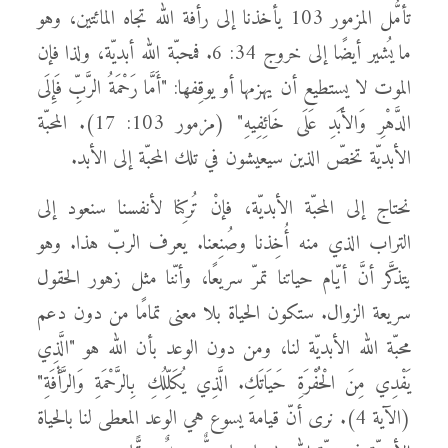
تأمُّل المزمور 103 يأخذنا إلى رأفة الله تجاه المائتين، وهو
ما يُشير أيضًا إلى خروج 34: 6. فمحبّة الله أبديّة، ولذا فإن
الموت لا يستطيع أن يهزمها أو يوقِفها: "أَمَّا رَحْمَةُ الرَّبِّ فَإِلَى
الدَّهْرِ وَالأَبَدِ عَلَى خَائِفِيهِ" (مزمور 103: 17). المحبّة
الأبديّة تخصّ الذين سيعيشون في تلك المحبّة إلى الأبد.
نحتاج إلى المحبّة الأبديّة، فإنْ تُركِنا لأنفسنا سنعود إلى
التراب الذي منه أُخِذنا وصُنِعنا. يعرف الربّ هذا. وهو
يتذكَّر أنَّ أيّام حياتنا تمرّ سريعًا، وأنّنا مثل زهور الحقول
سريعة الزوال. ستكون الحياة بلا معنى تمامًا من دون دعم
محبّة الله الأبديّة لنا، ومن دون الوعد بأن الله هو "الَّذِي
يَفْدِي مِنَ الْحُفْرَةِ حَيَاتَكِ. الَّذِي يُكَلِّلُكِ بِالرَّحْمَةِ وَالرَّأْفَةِ"
(الآية 4). نرى أنّ قيامة يسوع هي الوعد المعطى لنا بالحياة