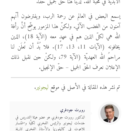
الأبديّة في محبّة الله. لدينا هنا حقٌّ جميلٌ حقًّا.
يسمع البعض في العالم عن رحمة الرب، ويفترضون أنّهم
آمنون من الغضب الآتي. ولكنّ هذا المزمور يوضِّح أنَّ رأفة
الله هي لكلّ الذين هم في عهدٍ معه (الآية 18)، الذين
يخافونه (الآيات 11، 13، 17). فلا بُدَّ أن تُعلَن لنا
مراحمُ الله العهديّة (الآية 79، ولكنْ حين نقبل ذلك
الإعلان نعرف الحقّ الجميل – حقّ الإنجيل.
تم نشر هذه المقالة في الأصل في موقع
ليجونير
.
روبرت جودفري
الدكتور روبرت جودفري هو عضو هيئة التدريس في
خدمات ليجونير والرئيس الفخري لكليَّة وستمنستر
للاهوت في كاليفورنيا والأستاذ الفخري لتاريخ