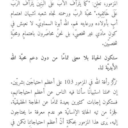
المزمور، تُعلِن: "كَمَا يَتَرَأَفُ الأَبُ عَلَى الْبَنِينَ يَتَرَأَفُ الرَّبُّ
عَلَى خَائِفِيهِ." محبّة الربّ ورحمته تجاه شعبه تشبهان اهتمام
أبٍ بأولاده ورعايته لهم. الله أبونا السماويّ. لا نعيش في
كونٍ مادّي غير شخصيّ، بل نحنُ محاصَرون باهتمامٍ ومحبّةٍ
شخصيّين.
ستكون الحياة بلا معنى تمامًا من دون دعم محبّة الله
الأبديّة لنا.
تركّز رأفة الله في المزمور 103 على أعظم احتياجَين بشريّين.
إن عملنا استبيانًا سألنا فيه الناس عن أعظم احتياجاتهم،
فستكون إجابات كثيرين بعيدة تمامًا عن الحاجة الحقيقيّة.
فجزءٌ من تيه الحالة الإنسانيّة هو عدم معرفة ما يحتاجون
إليه. يَرى هذا المزمور بحكمةٍ أنّ أعظم احتياجاتِنا تكمن في