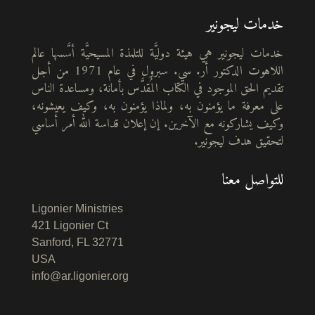
خدمات ليجونير
خدمات ليجونير هي هيئة دوليَّة للتلمذة المسيحيَّة أسَّسها عالم
اللاهوت الدكتور أر. سي. سبرول في عام 1971 من أجل
تقديم الحق الموجود في الكتاب المُقدَّس بأمانة، ومساعدة الناس
على معرفة ما يؤمنون به، ولماذا يؤمنون به، وكيف يعيشونه،
وكيف يشاركونه مع الآخرين. إن إعلان قداسة الله أمر أساسي
لتحقيق هدف ليجونير.
للتواصل معنا
Ligonier Ministries
421 Ligonier Ct
Sanford, FL 32771
USA
info@ar.ligonier.org