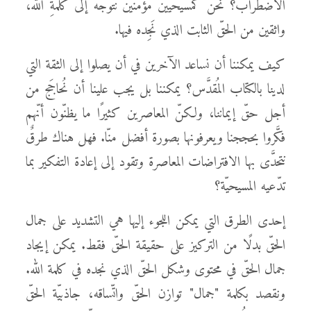
الاضطراب؟ نحنُ كمسيحيّين مؤمنين نتوجَّه إلى كلمةِ الله،
واثقين من الحقّ الثابت الذي نَجِده فيها.
كيف يمكننا أن نساعد الآخرين في أن يصلوا إلى الثقة التي
لدينا بالكتاب المُقدَّس؟ يمكننا بل يجب علينا أن نُحاجَج من
أجل حقّ إيماننا، ولكنّ المعاصرين كثيرًا ما يظنّون أنّهم
فكَّروا بحججنا ويعرفونها بصورة أفضل منّا. فهل هناك طرقٌ
نتحدَّى بها الافتراضات المعاصرة وتقود إلى إعادة التفكير بما
تدّعيه المسيحيّة؟
إحدى الطرق التي يمكن اللجوء إليها هي التشديد على جمال
الحقّ بدلًا من التركيز على حقيقة الحقّ فقط. يمكن إيجاد
جمال الحقّ في محتوى وشكل الحقّ الذي نجده في كلمة الله.
ونقصد بكلمة "جمال" توازن الحقّ واتّساقه، جاذبيّة الحقّ