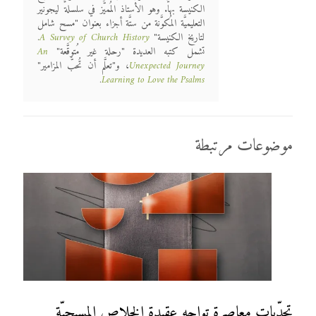
الكنيسة بها. وهو الأستاذ المُميَّز في سلسلة ليجونير
التعليميَّة المُكوَّنة من ستَّة أجزاء بعنوان "مسح شامل
لتاريخ الكنيسة"
A Survey of Church History
.
تشمل كتبه العديدة "رحلة غير مُتوقَّعة"
An
Unexpected Journey
، و"تعلَّم أن تُحبَّ المزامير"
.
Learning to Love the Psalms
موضوعات مرتبطة
تحدّيات معاصرة تواجه عقيدة الخلاص المسيحيّة