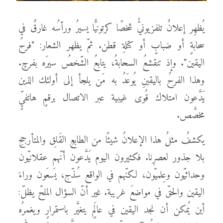
يُظهِر إعلانٌ تلفزيونيٌّ شخصًا كرتونيًّا يسيرُ ورأسُه غارقٌ في
سحابةٍ أو ضبابٍ أو كتلةِ قطن. ثمّ يظهر الشعار: "فرحُ
اليقين". وإذ تنقشعُ السحابةُ، يتابعُ الشّخصُ سيرَه بفرحٍ.
وهذا الفرحُ باليقينِ يُوعَدُ به مَن يلجأ إلى أولئك الذين
يَدَّعون امتلاك قُوى غيبية عبر الاتصال برقمٍ هاتفيٍّ
مخصَّص.
يكشفُ مثلُ هذا الإعلانُ شيئًا من الطابعِ القَلِق والمتأرجحِ
بلا جذور لعصرِنا. فكثيرون اليوم يَدَّعون أنّهم عقلانيّون
وحداثيّون وعِلميّون، لكنّهم في الواقع سُذّج، يَسعَون وراءَ
اليقين والحقّ في مواضعَ غريبة. غير أنّ السؤال الملحّ يظلّ:
أين يُمكن أن نجد اليقين في عالَمٍ يتغيَّر باستمرارٍ ويغمرُه