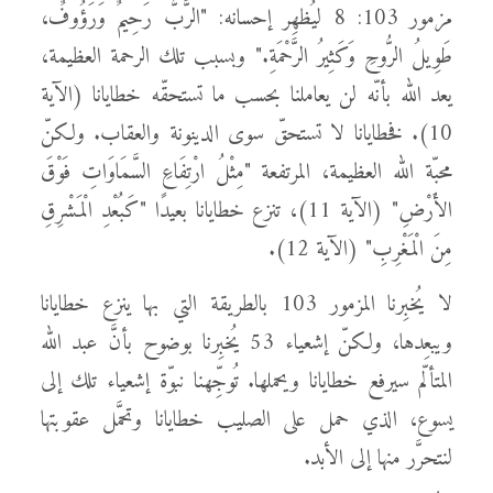
مزمور 103: 8 ليُظهِر إحسانه: "الرَّبُّ رَحِيمٌ وَرَؤُوفٌ،
طَوِيلُ الرُّوحِ وَكَثِيرُ الرَّحْمَةِ." وبسبب تلك الرحمة العظيمة،
يعد الله بأنّه لن يعاملنا بحسب ما تستحقّه خطايانا (الآية
10). فخطايانا لا تستحقّ سوى الدينونة والعقاب. ولكنّ
محبّة الله العظيمة، المرتفعة "مِثْلُ ارْتِفَاعِ السَّمَاوَاتِ فَوْقَ
الأَرْضِ" (الآية 11)، تنزع خطايانا بعيدًا "كَبُعْدِ الْمَشْرِقِ
مِنَ الْمَغْرِبِ" (الآية 12).
لا يُخبِرنا المزمور 103 بالطريقة التي بها ينزع خطايانا
ويبعِدها، ولكنّ إشعياء 53 يُخبِرنا بوضوح بأنَّ عبد الله
المتألّم سيرفع خطايانا ويحملها. تُوجِّهنا نبوّة إشعياء تلك إلى
يسوع، الذي حمل على الصليب خطايانا وتحمَّل عقوبتها
لنتحرَّر منها إلى الأبد.