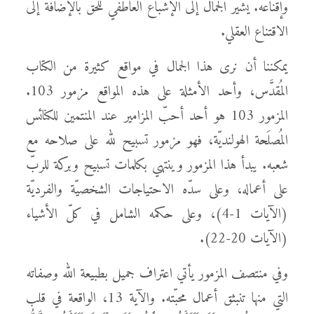
وإقناعه. يُشير الجمال إلى الإشباع العاطفي للحقّ بالإضافة إلى
الاقتناع العقلي.
يمكننا أن نرى هذا الجمال في مواقع كثيرة من الكتاب
المُقدَّس، وأحد الأمثلة على هذه المواقع مزمور 103.
المزمور 103 هو أحد أحبّ المزامير عند المنتمين للكنائس
المُصلَحة الهولنديّة، فهو مزمور تسبيح لله على صلاحه مع
شعبه. يبدأ هذا المزمور وينتهي بكلمات تسبيح وبركة للربّ
على أعماله، وعلى سدّه الاحتياجات الشخصيّة والفرديّة
(الآيات 1-4)، وعلى حكمه الشامل في كلّ الأشياء
(الآيات 20-22).
وفي منتصف المزمور يأتي اعتراف جميل بطبيعة الله وصفاته
التي منها تنبثق أعمال محبّته. والآية 13، الواقعة في قلب