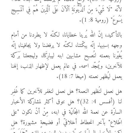
لأنّه "لَا شَيْءَ مِنَ ٱلدَّيْنُونَةِ ٱلْآنَ عَلَى ٱلَّذِينَ هُمْ فِي ٱلْمَسِيحِ
يَسُوعَ" (رومية 8: 1).
بالتأكيد، إنّ الله يُرينا خطايانا، لكنّه لا يطردنا من أمام
وجهه بسببها. إنّه يبكّتنا، لكنّه لا يرفضنا ولا يجافينا؛ إنّه
يُغيّرنا بنعمته لنُصبح مشابهين ابنه ليبارِكَنا، وليجعلنا بَرَكة
للآخرين، ويُمجّد اسمه. في عالم يعمل لإظهار الذنب، إلهنا
يعمل ليُظهر نعمته (ميخا 7: 18).
هل نعمل لنُظهر النعمة؟ هل نعمل لنغفر للآخرين كما غُفِر
لنا (أفسس 4: 32)؟ هل نتوق أكثر لمشاركة الأخبار
السارّة عن نعمة الله المجّانيّة في ابنه، مِنْ أنْ نكون "على
اطّلاع" بآخر انحطاط أخلاقيّ أو فضيحةٍ مشهورة؟ هل