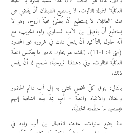
وأمين. لماذا هو كذلك؟ لأنّ هذا المشهد يُذكّره بـ "الحياة
العائليّة" الجميلة للثالوث. لا يستطيع الشيطان أنْ يقضي على
تلك "العائلة". لا يستطيع أنْ يُطفئَ محبّةَ الروح. وهو لا
يستطيعُ أنْ يفصِلَ بين الآب السماويّ وابنِه الحبيب، مع
أنّه حاول بالتأكيد أنْ يفعلَ ذلك في غروره غير المحدود
(متى 4: 1-11). لذلك، هو يحاول تدمير ما يعكس المحبّة
العائليّة للثالوث. وفي دهشتنا الروحيّة، نسمح له أنْ يفعل
ذلك.
بالتالي، يتوق كلّ شخصٍ نلتقي به إلى أبٍ دائمِ الحضور
والحنان والانتباه والمحبّة – أبٍ يمدّ يدَه الشافية إليهم
فيستعيد ما حطّمته الخطيّة.
منذ بضع سنوات، حدث انفصال بين أب وابنه في