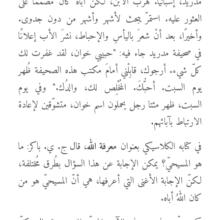
مدريد، إسبانيا. هربَ الابنُ، لكنّ أباه كان مُصمّمًا على
العثور عليه. استمرّ يبحث لأشهر وأشهر من دون جدوى.
وأخيرًا، بعد أنْ شعرَ باليأسِ والإحباط، نشرَ الأب إعلانًا
في صحيفة مدريد جاء فيه: "حبيبي خوان، لقد غفرت لك
كلّ شيء. أرجوك، قابِلْني أمامَ مكتب هذه الصحيفة ظُهر
يوم السبت. أحبُّكَ. المُخْلِص لك، والدُك." وفي يوم
السبت، ظهر مئتا رجل يحملون اسم خوان، متشوّقين لإعادة
الارتباط بآبائهم.
في كتابه الكلاسيكي بعنوان
معرفة الله
، قال ج. ي. باكر: ما
هو المسيحيّ؟ يمكن الإجابة عن هذا السؤال بطُرق مُختلفة،
لكنّ الإجابة الأغنى التي أعرفها، هي أنّ المسيحيّ هو من
كان اللهُ أباه.