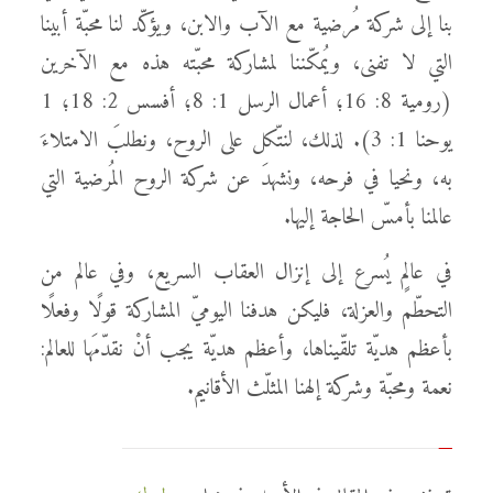
بنا إلى شركة مُرضية مع الآب والابن، ويؤكّد لنا محبّة أبينا
التي لا تفنى، ويُمكّننا لمشاركة محبّته هذه مع الآخرين
(رومية 8: 16؛ أعمال الرسل 1: 8؛ أفسس 2: 18؛ 1
يوحنا 1: 3). لذلك، لنتّكل على الروح، ونطلبَ الامتلاءَ
به، ونحيا في فرحه، ونشهدَ عن شركة الروح المُرضية التي
عالمنا بأمسّ الحاجة إليها.
في عالمٍ يُسرع إلى إنزال العقاب السريع، وفي عالم من
التحطّم والعزلة، فليكن هدفنا اليوميّ المشاركة قولًا وفعلًا
بأعظم هديّة تلقّيناها، وأعظم هديّة يجب أنْ نقدّمَها للعالم:
نعمة ومحبّة وشركة إلهنا المثلّث الأقانيم.