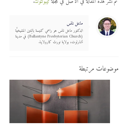
تم نشر هذه المقالة في الأصل في مجلة
تيبولتوك
.
مانتل نانس
الدكتور مانتل نانس هو راعي كنيسة بالِنتين المشيخيَّة
(Ballantyne Presbyterian Church) في مدينة
تشارلوت، بولاية نورث كارولاينا.
موضوعات مرتبطة