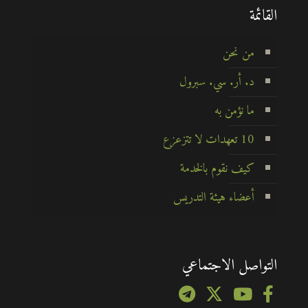
القائمة
من نحن
د. أر. سي. سبرول
ما نؤمن به
10 تعهدات لا تتزعزع
كيف نقوم بالخدمة
أعضاء هيئة التدريس
التواصل الاجتماعي