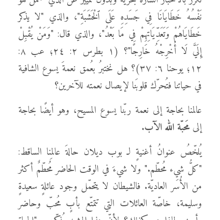
نكرز بالأخبار السارّة بحريّة وبدون تمييز عن الذي "حَمَلَ هُوَ
نَفْسُهُ خَطَايَانَا فِي جَسَدِهِ عَلَى ٱلْخَشَبَةِ"، والذي "لا يذكر
خَطَايَاهُمْ وَتَعَدِّيَاتِهِمْ فِي مَا بَعْدُ"، والذي قال: "وَمَنْ يُقْبِلْ
إِلَيَّ لَا أُخْرِجْهُ خَارِجًا"؟ (١ بطرس ٢: ٢٤؛ عب ٨:
١٢؛ يوحنا ٦: ٣٧)؟ هل نختبرُ بعُمق نعمةَ يسوع الشافية
في حياتنا فتُحرّك قلوبَنا لإيصال نعمته للآخرين؟
عالمنا بحاجة إلى نعمة ربّنا يسوع المسيح، وهو أيضًا بحاجة
إلى
مَحبّة الله الآب
.
يُلخّصُ عنوانُ أغنيةٍ لـ بوب ديلان حالةَ عالمِنا الساقط:
"كلُّ شيء مُحطّم." ولا شيءَ في الوقت الحاضر مُحطّمٌ أكثر
من الأُسَر العاديّة. فالشيطان لا يتحمّل وجود عائلةٍ سعيدةٍ
وسليمة، خاصّة العائلات التي تتمتّع بأبٍ مُحبّ وحاضر