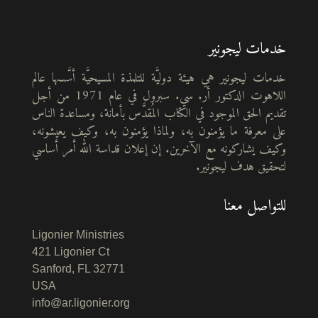
خدمات ليجونير
خدمات ليجونير هي هيئة دوليَّة للتلمذة المسيحيَّة أسَّسها عالم
اللاهوت الدكتور أر. سي. سبرول في عام 1971 من أجل
تقديم الحق الموجود في الكتاب المُقدَّس بأمانة، ومساعدة الناس
على معرفة ما يؤمنون به، ولماذا يؤمنون به، وكيف يعيشونه،
وكيف يشاركونه مع الآخرين. إن إعلان قداسة الله أمر أساسي
لتحقيق هدف ليجونير.
للتواصل معنا
Ligonier Ministries
421 Ligonier Ct
Sanford, FL 32771
USA
info@ar.ligonier.org