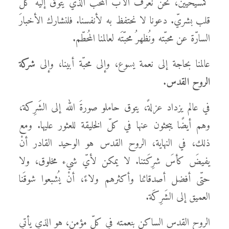
كمسيحيّين، نحن نعرف الآب المحبّ الذي يتوق إليه كلّ
قلب بشريّ. دعونا لا نحتفظ به لأنفسنا. فلنشارك الأخبارَ
السارّة عن محبّته ونُظهرُ محبّتَه لعالمنا المُحطّم.
عالمنا بحاجة إلى نعمة يسوع، وإلى محبّة أبينا، وإلى
شركة
الروح القدس
.
في عالم يزداد عزلةً، يتوق حاملو صورةَ الله إلى الشَرِكة،
وهم أيضًا يبحثون عنها في كلّ الخليقة للعثور عليها. ومع
ذلك، في النهاية، الروح القدس هو الوحيد القادر أنْ
يفيضَ كأسَ شرِكَتنا. لا يمكن لأيّ شيء مخلوق، ولا
حتّى أفضل أصدقائنا وأكثرهم ولاءً، أنْ يُشبعوا شوقَنا
العميق إلى الشَرِكَة.
الروح القدس الساكن بنعمته في كلّ مؤمن، هو الذي يأتي