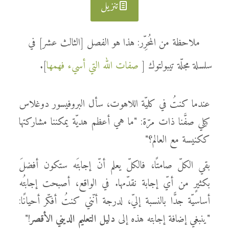
تنزيل
ملاحظة من المُحرِّر: هذا هو الفصل [الثالث عشر] في
سلسلة مجلّة تيبولتوك [
صفات الله التي أسيء فهمها
].
عندما كنتُ في كليّة اللاهوت، سأل البروفيسور دوغلاس
كيلي صفَّنا ذات مرّة: "ما هي أعظم هديّة يمكننا مشاركتها
ككنيسة مع العالم؟"
بقي الكلّ صامتًا، فالكلّ يعلم أنّ إجابتَه ستكون أفضلَ
بكثيرٍ من أيّ إجابة نقدّمها. في الواقع، أصبحت إجابتُه
أساسيّة جدًّا بالنسبة إليّ، لدرجة أنّني كنتُ أفكّر أحيانًا:
"ينبغي إضافة إجابته هذه إلى
دليل التعليم الديني الأقصر
!"