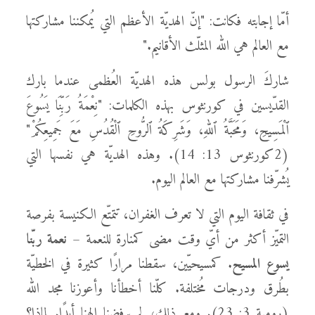
أمّا إجابته فكانت: "إنّ الهديّة الأعظم التي يُمكننا مشاركتها
مع العالم هي الله المثلّث الأقانيم."
شاركَ الرسول بولس هذه الهديّة العُظمى عندما بارك
القدّيسين في كورنثوس بهذه الكلمات: "نِعْمَةُ رَبِّنَا يَسُوعَ
ٱلْمَسِيحِ، وَمَحَبَّةُ ٱللهِ، وَشَرِكَةُ ٱلرُّوحِ ٱلْقُدُسِ مَعَ جَمِيعِكُمْ"
(2كورنثوس 13: 14). وهذه الهديّة هي نفسها التي
يُشرّفنا مشاركتها مع العالم اليوم.
في ثقافة اليوم التي لا تعرف الغفران، تتمتّع الكنيسة بفرصة
التميّز أكثر من أيّ وقت مضى كمنارة للنعمة –
نعمة ربّنا
يسوع المسيح
. كمسيحيّين، سقطنا مرارًا كثيرة في الخطيّة
بطُرق ودرجات مُختلفة. كلّنا أخطأنا وأعوزنا مجد الله
(رومية 3: 23). ومع ذلك، لم يرفضنا إلهنا أبدًا. لماذا؟