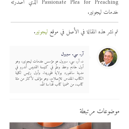
Passionate Plea for Preaching الذي أصدرته
خدمات ليجونير.
تم نشر هذه المقالة في الأصل في موقع
ليجونير
.
آر. سي. سبرول
د. آر. سي. سبرول هو مؤسس خدمات ليجونير، وهو
أول خادم وعظ وعلّم في كنيسة القديس أندرو في
مدينة سانفورد بولاية فلوريدا. وأول رئيس لكلية
الكتاب المقدس للإصلاح. وهو مؤلف لأكثر من مئة
كتاب، من ضمنها كتاب قداسة الله.
موضوعات مرتبطة