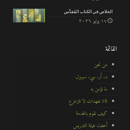
الخلاص في الكتاب المُقدَّس
۱۷ يوليو ۲۰۲٦
القائمة
من نحن
د. أر. سي. سبرول
ما نؤمن به
10 تعهدات لا تتزعزع
كيف نقوم بالخدمة
أعضاء هيئة التدريس