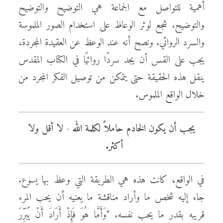
أهمية للتواصل مع الجماعة هي التوضيح والتوضيح
والتوضيح. شجع لوثر الوعاظ على استخدام الصور الملموسة
والسرد الروائي. ونصح أنه عند الوعظ عن العقيدة المجردة،
يجب على القس أن يجد سردًا روائيًا في الكتاب المقدس
ينقل هذه الحقيقة حتى يتمكن من توصيل الفكر المجرد من
خلال الواقع الملموس.
يجب أن يكون الخادم حاملاً لكلمة الله - لا أقل ولا
أكثر.
في الواقع، كانت هذه هي الطريقة التي وعظ بها يسوع.
جاء إليه شخص ما وأراد مناقشة ما يعنيه أن يحب المرء
قريبه بقدر ما يحب نفسه. "وَأَمَّا هُوَ فَإِذْ أَرَادَ أَنْ يُبَرِّرَ