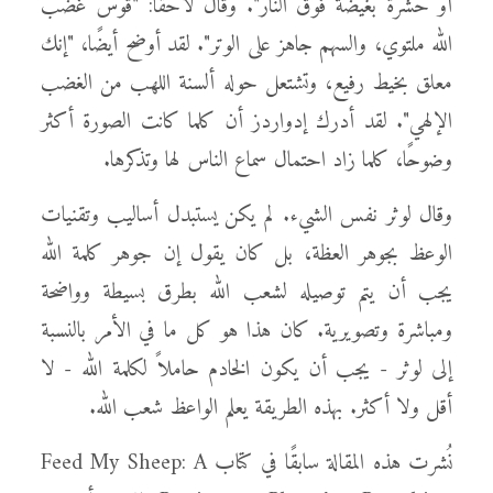
أو حشرة بغيضة فوق النار". وقال لاحقًا: "قوس غضب
الله ملتوي، والسهم جاهز على الوتر". لقد أوضح أيضًا، "إنك
معلق بخيط رفيع، وتشتعل حوله ألسنة اللهب من الغضب
الإلهي". لقد أدرك إدواردز أن كلما كانت الصورة أكثر
وضوحًا، كلما زاد احتمال سماع الناس لها وتذكرها.
وقال لوثر نفس الشيء. لم يكن يستبدل أساليب وتقنيات
الوعظ بجوهر العظة، بل كان يقول إن جوهر كلمة الله
يجب أن يتم توصيله لشعب الله بطرق بسيطة وواضحة
ومباشرة وتصويرية. كان هذا هو كل ما في الأمر بالنسبة
إلى لوثر - يجب أن يكون الخادم حاملاً لكلمة الله - لا
أقل ولا أكثر. بهذه الطريقة يعلم الواعظ شعب الله.
نُشرت هذه المقالة سابقًا في كتاب Feed My Sheep: A