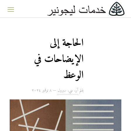
الحاجة إلى
الإيضاحات في
الوعظ
بقلم
آر. سي. سبرول
—
۸ نوفمبر ۲۰۲٤