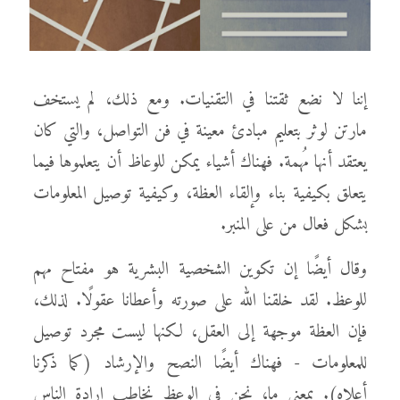
إننا لا نضع ثقتنا في التقنيات. ومع ذلك، لم يستخف
مارتن لوثر بتعليم مبادئ معينة في فن التواصل، والتي كان
يعتقد أنها مُهمة. فهناك أشياء يمكن للوعاظ أن يتعلموها فيما
يتعلق بكيفية بناء وإلقاء العظة، وكيفية توصيل المعلومات
بشكل فعال من على المنبر.
وقال أيضًا إن تكوين الشخصية البشرية هو مفتاح مهم
للوعظ. لقد خلقنا الله على صورته وأعطانا عقولًا. لذلك،
فإن العظة موجهة إلى العقل، لكنها ليست مجرد توصيل
للمعلومات - فهناك أيضًا النصح والإرشاد (كما ذكرنا
أعلاه). بمعنى ما، نحن في الوعظ نخاطب إرادة الناس