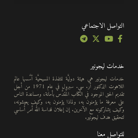
التواصل الاجتماعي
خدمات ليجونير
خدمات ليجونير هي هيئة دوليَّة للتلمذة المسيحيَّة أسَّسها عالم
اللاهوت الدكتور أر. سي. سبرول في عام 1971 من أجل
تقديم الحق الموجود في الكتاب المُقدَّس بأمانة، ومساعدة الناس
على معرفة ما يؤمنون به، ولماذا يؤمنون به، وكيف يعيشونه،
وكيف يشاركونه مع الآخرين. إن إعلان قداسة الله أمر أساسي
لتحقيق هدف ليجونير.
للتواصل معنا