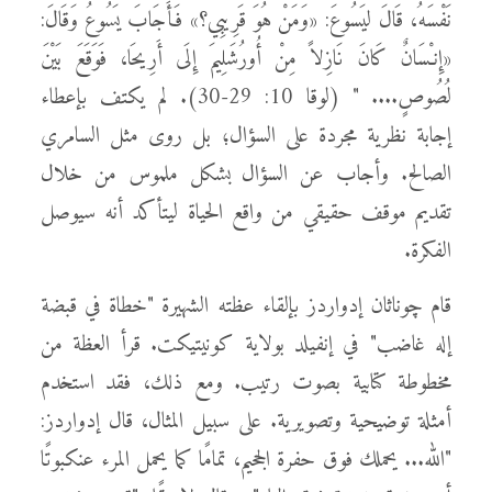
نَفْسَهُ، قَالَ ليَسُوعَ: «وَمَنْ هُوَ قَرِيبِي؟» فَأَجَابَ يَسُوعُ وَقَالَ:
«إِنـْسَانٌ كَانَ نَازِلاً مِنْ أُورُشَلِيمَ إِلَى أَرِيحَا، فَوَقَعَ بَيْنَ
لُصُوصٍ.... " (لوقا 10: 29-30). لم يكتف بإعطاء
إجابة نظرية مجردة على السؤال؛ بل روى مثل السامري
الصالح. وأجاب عن السؤال بشكل ملموس من خلال
تقديم موقف حقيقي من واقع الحياة ليتأكد أنه سيوصل
الفكرة.
قام چوناثان إدواردز بإلقاء عظته الشهيرة "خطاة في قبضة
إله غاضب" في إنفيلد بولاية كونيتيكت. قرأ العظة من
مخطوطة كتابية بصوت رتيب. ومع ذلك، فقد استخدم
أمثلة توضيحية وتصويرية. على سبيل المثال، قال إدواردز:
"الله... يحملك فوق حفرة الجحيم، تمامًا كما يحمل المرء عنكبوتًا