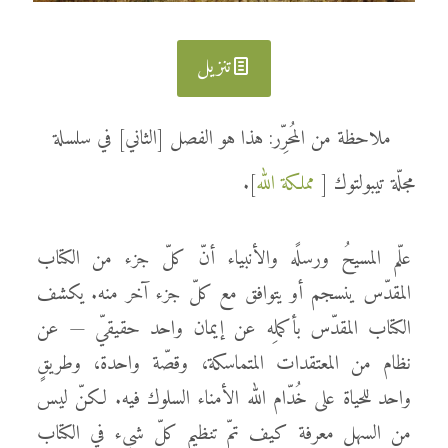
تنزيل
ملاحظة من المُحرِّر: هذا هو الفصل [الثاني] في سلسلة
مجلّة تيبولتوك [
مملكة الله
].
علّم المسيحُ ورسلًه والأنبياء أنّ كلّ جزء من الكتاب
المقدّس ينسجم أو يتوافق مع كلّ جزء آخر منه. يكشف
الكتاب المقدّس بأكملِه عن إيمان واحد حقيقيّ — عن
نظام من المعتقدات المتماسكة، وقصّة واحدة، وطريقٍ
واحد للحياة على خُدّام الله الأمناء السلوك فيه. لكنّ ليس
من السهل معرفة كيف تمّ تنظيم كلّ شيء في الكتاب