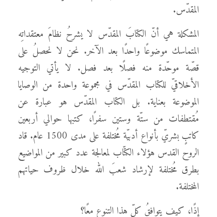
المقدّس.
المشكلة هي أنّ الكتابَ المقدّس لا يشرحُ نظامَ معتقداتِه
المتماسك موضوعًا واحدًا بعد الآخر. نحن لا نحصلُ على
قصّة موحّدة منه فصلًا بعد فصل. لا يأتي التوجيه
الأخلاقيّ للكتاب المقدّس في مجموعة واحدة من الوصايا
الموضوعة بعناية. بل الكتاب المقدّس هو عبارة عن
مُقتطفات من ستّة وستين سفرًا، كتبها حوالي أربعين
كاتبٍ بشريّ بأنواع أدبيّة مُختلفة على مدى 1500 عام. قاد
الروح القدس هؤلاء الكتّاب لمعالجة عدد كبير من المواضيع
بطرق مُختلفة لإرشاد شعبَ الله خلال ظروف حياتهم
المختلفة.
إذًا، كيف يتوافقُ كلّ هذا التنوع معًا؟