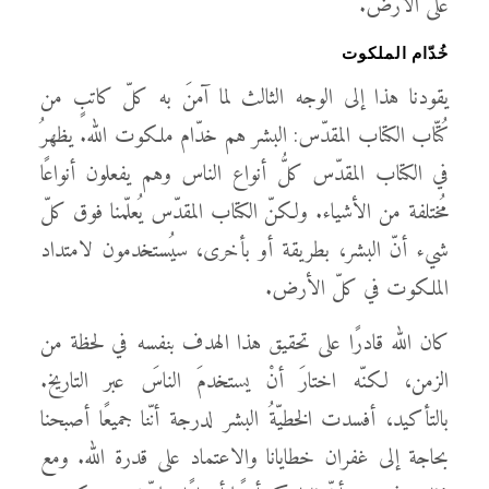
على الأرض.
خُدّام الملكوت
يقودنا هذا إلى الوجه الثالث لما آمنَ به كلّ كاتبٍ من
كُتّاب الكتاب المقدّس: البشر هم خدّام ملكوت الله. يظهرُ
في الكتاب المقدّس كلُّ أنواع الناس وهم يفعلون أنواعًا
مُختلفة من الأشياء. ولكنّ الكتاب المقدّس يُعلّمنا فوق كلّ
شيء أنّ البشر، بطريقة أو بأخرى، سيُستخدمون لامتداد
الملكوت في كلّ الأرض.
كان الله قادرًا على تحقيق هذا الهدف بنفسه في لحظة من
الزمن، لكنّه اختارَ أنْ يستخدمَ الناسَ عبر التاريخ.
بالتأكيد، أفسدت الخطيّةُ البشر لدرجة أنّنا جميعًا أصبحنا
بحاجة إلى غفران خطايانا والاعتماد على قدرة الله. ومع