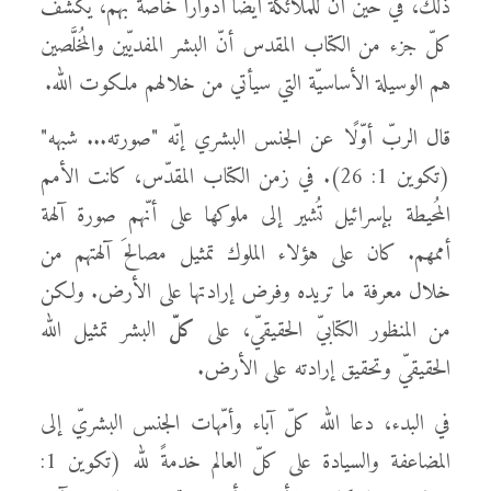
ذلك، في حين أنّ للملائكة أيضًا أدوارًا خاصّة بهم، يكشف
كلّ جزء من الكتاب المقدس أنّ البشر المفديّين والمُخلَّصين
هم الوسيلة الأساسيّة التي سيأتي من خلالهم ملكوت الله.
قال الربّ أوّلًا عن الجنس البشري إنّه "صورته... شبهه"
(تكوين 1: 26). في زمن الكتاب المقدّس، كانت الأمم
المُحيطة بإسرائيل تُشير إلى ملوكها على أنّهم صورة آلهة
أممهم. كان على هؤلاء الملوك تمثيل مصالحَ آلهتهم من
خلال معرفة ما تريده وفرض إرادتها على الأرض. ولكن
من المنظور الكتابيّ الحقيقيّ، على
كلّ
البشر تمثيل الله
الحقيقيّ وتحقيق إرادته على الأرض.
في البدء، دعا الله كلّ آباء وأمّهات الجنس البشريّ إلى
المضاعفة والسيادة على كلّ العالم خدمةً لله (تكوين 1: