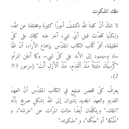
ملك الملكوت
لا شكّ أنّ كلمةَ الله تكشفُ أمورًا كثيرة ومختلفة عن الله،
ولكنّها تتحدّث قبل أيّ شيء آخر عنه كملكٍ على كلّ
الخليقة. أقرّ كُتّاب الكتاب المقدّس بإجماع الآراء، أنّ اللهَ
ساد وسيسود إلى الأبد على كلّ شيء. وكما أعلن المرنّم:
"كُرْسِيُّكَ مُثْبَتَةٌ مُنْذُ ٱلْقِدَمِ. مُنْذُ ٱلْأَزَلِ أَنْتَ" (مزمور 93:
2).
يعرفُ كلّ شخص ضليع في الكتاب المقدّس أنّ العهدَ
القديم والعهدَ الجديد يُشيران إلى الله بشكلٍ صريح بأنّه
"الملك." ويتكلّمان أيضًا مئات المرّات عن "عرشه"، و
"مُلْكه" أو "حُكْمه"، و "ملكوته."