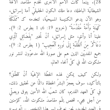
28). بينما كانت الأمم الأخرى تخدم مقاصد الآلهة
الشيطانيّة الباطلة، دعا ملك الكون الحقيقيّ أمة إسرائيل،
وهو الآن يدعو الكنيسة المسيحيّة، لتخدمه كـ "مَمْلَكَةَ
كَهَنَةٍ وَأُمَّةً مُقَدَّسَةً" (خروج 19: 6؛ 1 بطرس 2: 9).
علينا أنا وأنتم، مثل إسرائيل، أنْ نُخبر "بِفَضَائِلِ ٱلَّذِي
دَعَاكُمْ مِنَ ٱلظُّلْمَةِ إِلَى نُورِهِ ٱلْعَجِيبِ" (1 بطرس 2: 9).
جميع المفديّين الذين هم على صورة الله مدعوّون لنشر نور
ملكوت الله في كلّ أنحاء العالم.
ولكن كيف يمكن لهذه الخطّة الإلهيّة أنْ تتحقّقَ؟
بالتأكيد، سوف يعجزُ البشرُ الخطاة دائمًا عن تحقيق ذلك.
في كلّ العهد القديم، كان شعبُ الله الأمين يتوق ويصلّي
من أجل مجيء شخص يتمّم مقاصدَ ملكوت الله. كمؤمنين
في العهد الجديد، نحن نعرف اسم هذا الشخص – إنّه يسوع