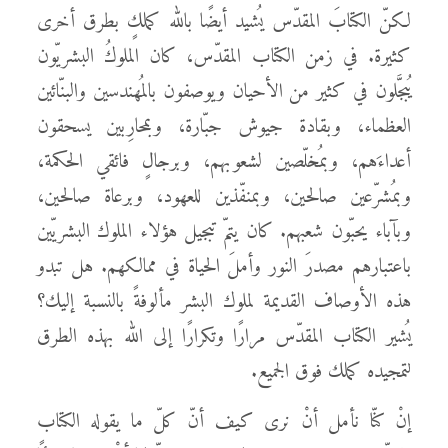
لكنّ الكتابَ المقدّس يُشيد أيضًا بالله كملكٍ بطرق أخرى
كثيرة. في زمن الكتاب المقدّس، كان الملوكُ البشريّون
يُبجَّلون في كثير من الأحيان ويوصفون بالمُهندسين والبنّائين
العظماء، وبقادة جيوش جبّارة، وبمحارِبين يسحقون
أعداءَهم، وبمُخلّصين لشعوبهم، وبرجالٍ فائقي الحكمة،
وبمُشرّعين صالحين، وبمنفّذين للعهود، وبرعاة صالحين،
وبآباء يحبّون شعبهم. كان يتمّ تبجيل هؤلاء الملوك البشريّين
باعتبارهم مصدرَ النور وأملَ الحياة في ممالكهم. هل تبدو
هذه الأوصاف القديمة لملوك البشر مألوفةً بالنسبة إليك؟
يُشير الكتاب المقدّس مرارًا وتكرارًا إلى الله بهذه الطرق
لتمجيده كملك فوق الجميع.
إنْ كنّا نأمل أنْ نرى كيف أنّ كلّ ما يقوله الكتاب