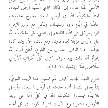
الأصليّ لجنّة عدن، إلى المكان الذي نُسمّيه أرضَ الميعاد.
امتدَّ ملكوتُ الله في أرضِ الميعاد وخارج حدودِها،
خاصّة في أيّام داود وسليمان. ولكن مع مرور الزمن،
تمرّد إسرائيل على الله، فقادهم إلى السبي. بقي ملكوتُ الله
على الأرض هزيلًا لعدة قرون. ومع ذلك، حتّى بينما كانوا
يتوقّعون هذا الوقت العصيب من التاريخ، أعلنَ أنبياء الله
بجرأةٍ أنّه ذات يوم سوف "تَرَى كُلُّ أَطْرَافِ ٱلْأَرْضِ
خَلَاصَ إِلَهِنَا" (إشعياء 52: 10).
يشرح العهدُ الجديد كيف تمّم المسيح هذا الرجاء النبويّ.
بدأ يعمل بنشاط أثناءَ خدمته في أرض ا لميعاد، وأرسل
تلاميذَه لينشروا ملكوتَ الله في كلّ أمّة على وجه
الأرض. يستمرّ يسوع الآن في نشر الملكوت في كلّ أنحاء