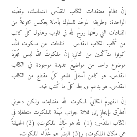
إنّ نظامَ معتقدات الكتاب المقدّس المتماسك، وقصّته
الواحدة، وطريقه الموحّد للسلوك بأمانة يعكس مجموعةً من
القناعات التي رسّخها روحُ الله في قلوب وعقول كلّ كاتب
من كُتّاب الكتاب المقدّس – قناعات عن ملكوت الله.
كونوا متأكّدين من التالي: إنّ ملكوتَ الله ليس مُجرّدَ
موضوع واحد من مواضيعَ عديدة موجودة في الكتاب
المقدّس. هو كامن أسفلَ ظاهرِ كلّ مقطعٍ من الكتاب
المقدّس. هو يدعم ويربط كلّ ما كُتب فيه.
إنّ المفهومَ الكتابيّ لملكوت الله متشابك، ولكن دعوني
أتطرّق بإيجازٍ إلى ثلاثة جوانب مُهمّة للملكوت متغلغلة في
الكتاب المقدّس: (1) الله هو مَلِكُ الملكوت؛ (2) الخليقةُ
هي مكان الملكوت؛ و(3) البشرُ هم خُدّام الملكوت.