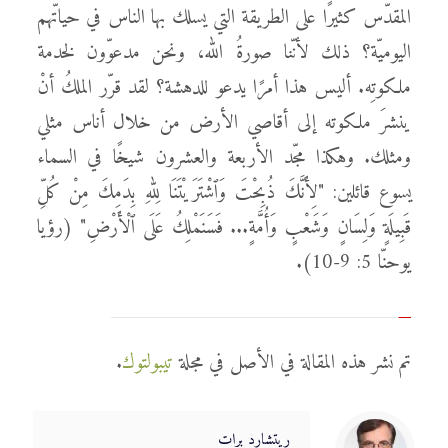
المقدّس كثيرًا على الطريقة التي يسلك بها الناس في حياتّهم
اليوميّة؟ ذلك لأنّنا صورةُ الله، ونحن مدعوّون لخدمة
ملكوتِه. أليس هذا أمرًا يدعو للدهشة؟ لقد قرّر الملكُ أنْ
ينشرَ ملكوته إلى أقاصي الأرض من خلال أناس مثلي
ومثلك. وهكذا مجّد الأربعة والعشرون شيخًا في السماء
يسوع قائلين: "لِأَنَّكَ ذُبِحْتَ وَٱشْتَرَيْتَنَا لِلهِ بِدَمِكَ مِنْ كُلِّ
قَبِيلَةٍ وَلِسَانٍ وَشَعْبٍ وَأُمَّةٍ... فَسَنَمْلِكُ عَلَى ٱلْأَرْضِ" (رؤيا
يوحنّا 5: 9-10).
تم نشر هذه المقالة في الأصل في مجلة
تيبولتوك
.
ريتشارد برات