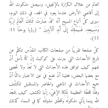
العالم من خلال الكرازة بالإنجيل، وسيصل ملكوت الله
إلى أقاصي الأرض عندما يعود في المجد. في ذلك اليوم،
سيرى كلّ أتباع المسيح أنّه "قَدْ صَارَتْ مَمَالِكُ ٱلْعَالَمِ لِرَبِّنَا
وَمَسِيحِهِ، فَسَيَمْلِكُ إِلَى أَبَدِ ٱلْآبِدِينَ " (رؤيا يوحنّا 11:
15).
كلّ صفحة تقريبًا من صفحات الكتاب المقدّس تتكلّم عن
تاريخ الأحداث التي جرت على كوكبنا. إنْ كنّا نأملُ أنْ
نفهمَ كيف تتوافق هذه الأحداث التي لا تُعدّ ولا تحصى
مع بعضها البعض، فعلينا أنْ نضعَ في عين الاعتبار دائمًا أنّ
جميع الأحداث في الماضي والحاضر والمستقبل تتكشّف
وفقًا للخطّة العظيمة لِمَلكِنا الإلهيّ. إنّها تكشف كيف يتمجّد
الله بينما يأتي ملكوتُه وتتحقّق مشيئتُه كما في السماء كذلك