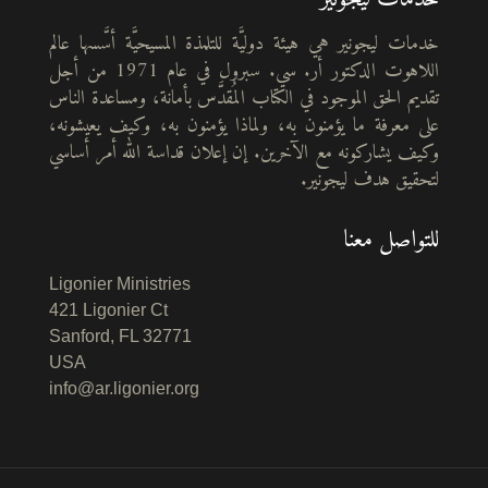
خدمات ليجونير هي هيئة دوليَّة للتلمذة المسيحيَّة أسَّسها عالم
اللاهوت الدكتور أر. سي. سبرول في عام 1971 من أجل
تقديم الحق الموجود في الكتاب المُقدَّس بأمانة، ومساعدة الناس
على معرفة ما يؤمنون به، ولماذا يؤمنون به، وكيف يعيشونه،
وكيف يشاركونه مع الآخرين. إن إعلان قداسة الله أمر أساسي
لتحقيق هدف ليجونير.
للتواصل معنا
Ligonier Ministries
421 Ligonier Ct
Sanford, FL 32771
USA
info@ar.ligonier.org