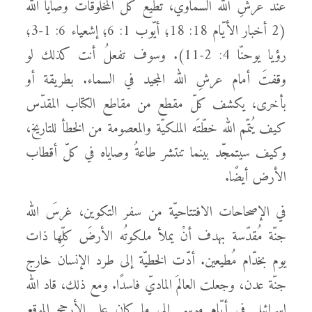
عند عرشِ الله السماويّ، تُطيع كلُّ المخلوقات وصايا الله
(2 أخبار الأيّام 18: 18؛ أيّوب 1: 6؛ إشعياء 6: 1-3؛
رؤيا يوحنّا 4: 2-11). وسوف تفعلُ أنت كذلك لو
وقفتَ أمام عرشِ الله المجيد في السماء. بطريقة أو
بأخرى، يكشف كلّ مقطع من مقاطع الكتاب المقدّس
كيف يُتمّم الله خطّتَه الملكيّة والمعصومة من الخطأ للتاريخ،
وكيف سيتمجّد بينما تنتشر طاعةُ وصاياه في كلّ أقطاب
الأرض أيضًا.
في الإصحاحات الافتتاحيّة من سفر التكوين، غرسَ الله
جنّة مُقدّسة بهدف أنْ يملأ ملكوتُه الأرضَ كلِّها ذات
يوم بخدّام مُطيعين. أدّت الخطيّة إلى طرد الإنسان خارج
جنّة عدن، وجعلت العالمَ الماديّ فاسدًا. ومع ذلك، قاد الله
إسرائيل في أيّام موسى إلى ما كان على الأرجح الموقع