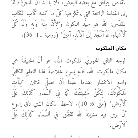
المقدّس يتوافق مع بعضه البعض، فلا بدّ لنا أنْ نلتجئَ دائمًا
إلى القناعة الراسخة التي يرتكز فيها كلّ ما كتبه كُتّاب الكتاب
المقدّس: الله هو سيّد الكون و"لِأَنَّ مِنْهُ وَبِهِ وَلَهُ كُلَّ
ٱلْأَشْيَاءِ. لَهُ ٱلْمَجْدُ إِلَى ٱلْأَبَدِ. آمِينَ" (رومية 11: 36).
مكان الملكوت
الوجه الثاني المحوريّ لملكوت الله، هو أنّ الخليقةَ هي
مكان ملكوت الله. قدّم يسوع خُلاصةً لهذا التعليم الكتابيّ
واسع الانتشار عندما علّمنا أنْ نصلّي قائلين: "لِيَأْتِ
مَلَكُوتُكَ. لِتَكُنْ مَشِيئَتُكَ كَمَا فِي ٱلسَّمَاءِ كَذَلِكَ عَلَى
ٱلْأَرْضِ" (متّى 6: 10). لاحظ المكانَ الذي تاقَ يسوع
أنْ يرى فيه مشيئةَ الله تتحقّق: فِي ٱلسَّمَاءِ كَذَلِكَ عَلَى
ٱلْأَرْضِ.