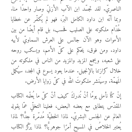
الناصريّ. لقد تجسّد ابن الآب الأزليّ وصار واحدًا منا.
وبما أنّه ابن داود الكامل البرّ، فهو لم يُكفّر عن خطايا
خُدّام ملكوته على الصليب فحسب، بل قام أيضًا من بين
الأموات وهو الآن جالس على العرش السماويّ لأبيه
داود. ومن فوق، يحكم على كلّ الأمم، ويسكب روحه
على شعبه، ويجمع المزيد والمزيد من الناس في ملكوته من
خلال كرازتنا بالإنجيل. عندما يعود يسوع في المجد، سيُكمل
المَهمّة. وسيَنشر ملكوتَ الله في كلّ زوايا الأرض.
إنْ كنّا نأمل يومًا أنْ نُدركَ كيف أنّ كلّ ما يُعلّمه الكتاب
المقدّس يتطابق مع بعضه البعض، فعلينا التخلّي عمّا يقوله
العالم عن الجنس البشريّ. لماذا الخطيّة مُدمّرة جدًّا؟ لماذا
يُعتبر الخلاصُ في المسيح أمرًا جوهريًّا؟ لماذا يركّز الكتاب