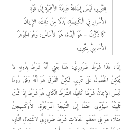
لِلتَّبْرِيرِ، لَيْسَ إِضَافَةً عَدِيمَةَ الأَهَمِّيَّةِ إِلَى قُوَّةِ
الأَسْرارِ فِي الْكَنِيسَةِ، بَدَلًا مِنْ ذَلِكَ، الإِيمانُ –
كَمَا ذَكَرْتُ – هُوَ الْبَدْءُ، هُوَ الأَسَاسُ، وَهْوَ الْجَوْهَرُ
الأَسَاسِيُّ لِلتَّبْرِيرِ.
إذًا، هَذَا شَرْطٌ ضَرُورِيٌّ، هَذَا يَعْنِي أَنَّهُ شَرْطٌ بِدُونِهِ لا
يُمْكِنُ الْحُصُولُ عَلَى تَبْرِيرٍ. لَكِنَّ الْفَرْقَ هُوَ أَنَّهُ وَفْقَ رُومَا
لَيْسَ الإِيمانُ شَرْطًا كَافِيًا، الشَّرْطُ الْكَافِي هُوَ شَرْطٌ إِذَا تَمَّتْ
تَلْبِيَتُهُ سَيُؤَدِّي حَتْمًا إِلَى النَّتِيجَةِ الْمَرْجُوَّةِ. الأُوكْسِيجِينُ
مَثَلًا، هُوَ فِي مُعْظَمِ الْحَالاتِ شَرْطٌ ضَرُورِيٌّ لاشْتِعالِ النَّارِ،