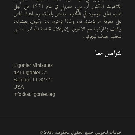
اللاهوت الدكتور أر. سي. سبرول في عام 1971 من أجل
تقديم الحق الموجود في الكتاب المُقدَّس بأمانة، ومساعدة الناس
على معرفة ما يؤمنون به، ولماذا يؤمنون به، وكيف يعيشونه،
وكيف يشاركونه مع الآخرين. إن إعلان قداسة الله أمر أساسي
لتحقيق هدف ليجونير.
للتواصل معنا
Ligonier Ministries
421 Ligonier Ct
Sanford, FL 32771
USA
info@ar.ligonier.org
© 2025 خدمات ليجونير. جميع الحقوق محفوظة