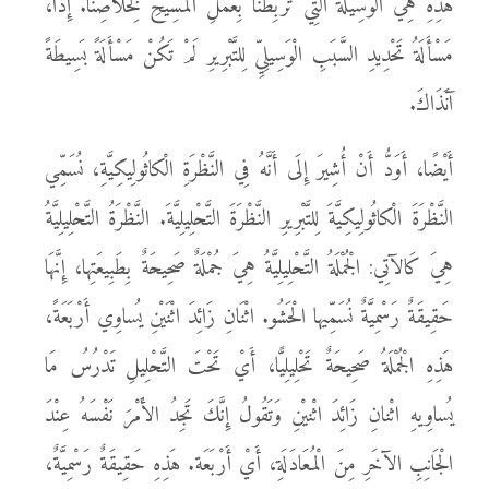
هَذِهِ هِيَ الْوَسِيلَةُ الَّتِي تَرْبِطُنَا بِعَمَلِ الْمَسِيحِ لِخَلاصِنا. إِذًا،
مَسْأَلَةُ تَحْدِيدِ السَّبَبِ الْوَسِيلِيِّ لِلتَّبْرِيرِ لَمْ تَكُنْ مَسْأَلَةً بَسِيطَةً
آنَذَاكَ.
أَيْضًا، أَوَدُّ أَنْ أُشِيرَ إِلَى أَنَّهُ فِي النَّظْرَةِ الْكاثُولِيكِيَّةِ، نُسَمِّي
النَّظْرَةَ الْكاثُولِيكِيَّةَ لِلتَّبْرِيرِ النَّظْرَةَ التَّحْلِيلِيَّةَ. النَّظْرَةُ التَّحْلِيلِيَّةُ
هِيَ كَالآتِي: الْجُمْلَةُ التَّحْلِيلِيَّةُ هِيَ جُمْلَةٌ صَحِيحَةٌ بِطَبِيعَتِها، إِنَّهَا
حَقِيقَةٌ رَسْمِيَّةٌ نُسَمِّيها الْحَشُو. اثْنَانِ زَائِدَ اثْنَيْنِ يُساوِي أَرْبَعَةً،
هَذِهِ الْجُمْلَةُ صَحِيحَةٌ تَحْلِيلِيًّا، أَيْ تَحْتَ التَّحْلِيلِ تَدْرُسُ مَا
يُساوِيهِ اثْنانِ زَائِدَ اثْنيْنِ وَتَقُولُ إِنَّكَ تَجِدُ الأَمْرَ نَفْسَهُ عِنْدَ
الْجَانِبِ الآخَرِ مِنَ الْمُعَادَلَةِ، أَيْ أَرْبَعَة. هَذِهِ حَقِيقَةٌ رَسْمِيَّةٌ،