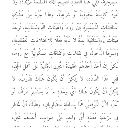
الْمَسِيحِيَّةِ، فَفِي هَذَا الصَّدَدِ تُصْبِحُ تِلْكَ الْمُنَظَّمَةُ مُرْتَدَّةً، وَلا
تَعُودُ كَنِيسَةً حَقِيقِيَّةً أَوْ شَرْعِيَّةً. وَهَذَا جُزْءٌ مِنْ مُشْكِلَةِ
الْمُناقَشَاتِ الْمُسْتَمِرَّةِ بَيْنَ رُومَا وَالْهَيْئَاتِ الْبْرُوتِسْتَانْتِيَّةِ. تُوجَدُ
هَيْئَاتٌ بْرُوتِسْتَانْتِيَّةٌ عِدَّةٌ لا تَأْبَهُ فِعْلًا لِلاخْتِلافاتِ الْعَقائِدِيَّةِ،
وَيَسُرُّهَا الدُّخُولُ فِي نِقاشاتٍ وَاتِّفاقَاتٍ مَسْكُونِيَّةٍ مَعَ رُومَا،
لَكِنْ إِنْ أَخَذَ أَحَدُهُمْ عَقِيدَةَ التَّبْرِيرِ الْكِتابِيَّةَ عَلَى مَحْمَلِ الْجِدِّ،
فَفِي هَذَا الصَّدَدِ، لا يُمْكِنُ أَنْ يَكُونَ هُناكَ تَقَارُبٌ، لا
يُمْكِنُ أَنْ يَكُونَ هُناكَ أَيُّ وَحْدَةٍ مَا لَمْ يَسْتَسْلِمْ طَرَفٌ أَوْ
آخَرُ، لأَنَّ الْمَوْقِفَيْنِ هُمَا بِبَساطَةٍ مُتَضَارِبانِ، وَعَلَيْكَ أَنْ تَخْتَارَ
فِي مَرْحَلَةٍ مُعَيَّنَةٍ أَيُّ وَاحِدٍ عَلَى صَوابٍ. أَحَدُهُمْ مُحِقٌّ،