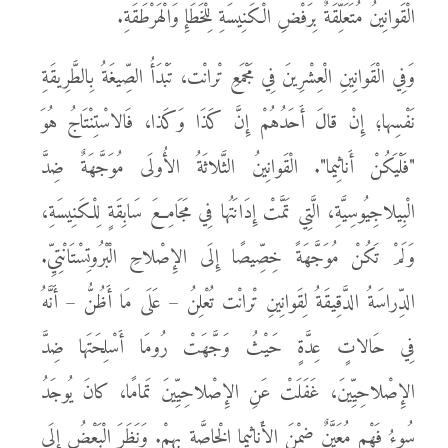
الْقَوانِينُ مُتَعَلِّقَةٌ بِرَفْضِ الْكَنِيسَةِ لِلْخَطَإِ وَالْهَرْطَقَةِ.
وَفِي الْقَوانِينِ الْعِشْرِينَ فِي مَجْمَعِ تْرانْت، تَبْدَأُ الصِّيغَةُ بِالطَّرِيقَةِ
نَفْسِها؛ إِنْ قالَ أَحَدُهُمْ إِنَّ كَذَا وَكَذا، فَالاسْتِنْتَاجُ هُوَ
"فَلْيَكُنْ أَناثِيما". الْقَوانِينُ الثَّلاثَةُ الأُولَى مُوَجَّهَةٌ ضِدَّ
الْبِيلاجِيُوسِيَّةِ، الَّتِي تَمَّتْ إِدَانَتُها فِي مَجَامِعَ سَابِقَةٍ لِلْكَنِيسَةِ،
وَلَمْ تَكُنْ مُوَجَّهَةً خِصِّيصًا إِلَى الإِصْلاحِ الْبْرُوتِسْتَانْتِيِّ.
الدِّراسَةُ الدَّقِيقَةُ لِقَوانِينِ تْرانْت تُعْلِنُ – عَلَى مَا أَظُنُّ – أَنَّهُ
فِي حَالاتٍ عِدَّةٍ حَيْثُ وَجَّهَتْ رُومَا أَسْلِحَتَها ضِدَّ
الإِصْلاحِيِّينَ، غَفَلَتْ عَنِ الإِصْلاحِيِّينَ تَمامًا، كانَ يُوجَدُ
سُوءُ فَهْمٍ مُعَيَّنٌ ضِمْنَ الأَناثيما الْخاصَّةِ بِهِمْ. وَنَظَرَ الْبَعْضُ إِلَى