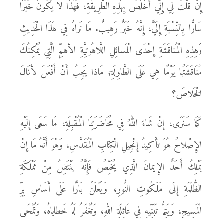
إِنْ قُلْتَ لِي إِنِّي أَخْلُصُ بِهَذِهِ الطَّرِيقَةِ، فَهَذَا لا يَكُونُ خَبَرًا
سَارًّا بِالنِّسْبَةِ إِلَيَّ، إِنَّهُ خَبَرٌ رَهِيبٌ. مَا نَراهُ فِي هَذَا الْحَدِيثِ
وَهِذِهِ الْمُناقَشَةِ إِحْدَى الْمَسائِلِ اللَّاهُوتِيَّةِ الأهمِّ الَّتِي يُمْكِنُكَ
مُنَاقَشَتُها يَوْمًا هِي عَلَى الطَّاوِلَةِ؛ مَاذا يَجِبُ أَنْ أَفْعَلَ لأَنَالَ
الْخَلاصَ؟
كَمَا سَنَرَى، إِنْ شَاءَ اللهُ فِي مُحَاضَرَتِنَا الْمُقْبِلَةِ، مَا سَعَى إِلَيْهِ
الإِصْلاحُ هُوَ تأْكِيدُ إِنْجِيلِ الْكِتابِ الْمُقَدَّسِ، وَهْوَ أَنَّهُ مَا إِنْ
يَمْلِكُ أَحَدٌ الإِيمانَ الَّذِي يُخَلِّصُ فَإِنَّهُ يَنْتَقِلُ مِنْ مَمْلَكَةِ
الظُّلْمَةِ إِلَى مَلَكُوتِ النُّورِ، وَيُعْلَنُ بَارًّا عَلَى أَسَاسِ بِرِّ
الْمَسِيحِ، وَيَتِمُّ تَبَنِّيهِ فِي عَائِلَةِ اللهِ، وَتُغْفَرُ لَهُ خَطاياهُ، وَتُمْحَى