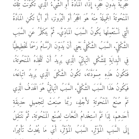
حَجَرِيَّةٌ بِدُونِ حَجَرٍ، إِذًا، الْمَادَّةُ أَوِ الشَّيْءُ الَّذِي تَكَوَّنَتْ تِلْكَ
الْمَنْحُوتَةُ الْجَمِيلَةُ مِنْهُ هُوَ الْحَجَرُ أَوْ الْبْرُونْز، أَوْ أيًّا تَكُنِ الْمَادَّةُ
الَّتِي تَسْتَعْمِلُها يَكُونُ السَّبَبَ الْمَادِّيَّ. ثُمَّ يَتَكَلَّمُ عَنِ السَّبَبِ
الشَّكْلِيِّ. السَّبَبُ الشَّكْلِيُّ يَعْنِي أَنْ يُدَوِّنَ الرَّسَّامُ رَسْمًا تَخْطِيطِيًّا
فِي الْبِدايَةِ لِلشَّكْلِ النِّهائِيِّ الَّذِي يُرِيدُ أَنْ تَتَّخِذَهُ الْمَنْحُوتَةُ،
فَتَكُونُ هَذِهِ مِسْوَدَّتَهُ، تَكُونُ الشَّكْلَ الَّذِي يُرِيدُ اتِّباعَهُ،
فَيَكُونُ هَذَا السَّبَبَ الشَّكْلِيَّ. السَّبَبُ النِّهائِيُّ هُوَ الْهَدَفُ الَّذِي
تَمَّ صُنْعُ الْمَنْحُوتَةِ لأَجْلِهِ، رُبَّما صُنِعَتْ لِتَجْمِيلِ حَدِيقَةِ
أَحَدِهِمْ، لِذَا تَمَّ اسْتِخْدامُ النَّحَّاتِ لِصُنْعِ الْمَنْحُوتَةِ. ثُمَّ نَنْتَقِلُ
إِلَى السَّبَبِ الْمُؤَثِّرِ. السَّبَبُ الْمُؤَثِّرُ، أَيْ مَا يُحْدِثُ تَأْثِيرًا.