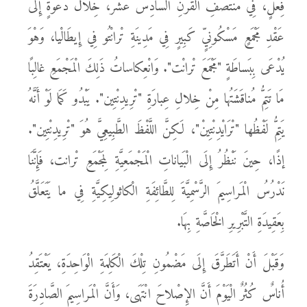
فِعْلٍ، فِي مُنْتَصَفِ الْقَرْنِ السَّادِسَ عَشَر، خِلالَ دَعْوَةٍ إِلَى
عَقْدِ مَجْمَعٍ مَسْكُونِيٍّ كَبِيرٍ فِي مَدِينَةِ تْرانْتُو فِي إِيطَالْيا، وَهْوَ
يُدْعَى بِبَساطَةٍ "مَجْمَعَ تْرانْت". وَانْعِكاساتُ ذَلِكَ الْمَجْمَعِ غالِبًا
مَا تَتِمُّ مُناقَشَتُها مِنْ خِلالِ عِبارَةِ "تْرِيدِنْتِين". يَبْدُو كَمَا لَوْ أَنَّهُ
يَتِمُّ لَفْظُها "تْرَايْدِنْتِينْ"، لَكِنَّ اللَّفْظَ الطَّبِيعِيَّ هُوَ "تْرِيدِنْتِين".
إذًا، حِينَ نَنْظُرُ إِلَى الْبَياناتِ الْمَجْمَعِيَّةِ لِمَجْمَعِ تْرانت، فَإِنَّنَا
نَدْرُسُ الْمَراسِيمَ الرَّسْمِيَّةَ لِلطَّائِفَةِ الْكاثولِيكِيَّةِ فِي ما يَتَعَلَّقُ
بِعَقِيدَةِ التَّبْرِيرِ الْخَاصَّةِ بِهَا.
وَقَبْلَ أَنْ أَتَطَرَّقَ إِلَى مَضْمُونِ تِلْكَ الْكَلِمَةِ الْوَاحِدَةِ، يَعْتَقِدُ
أُناسٌ كُثُرٌ الْيَوْمَ أَنَّ الإِصْلاحَ انْتَهَى، وَأَنَّ الْمَراسِيمَ الصَّادِرَةَ