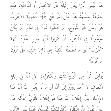
هَذَا لَيْسَ أَمْرًا يَجِبُ إِثْباتُهُ عَبْرَ الاخْتِبارِ أَوِ الْمُراقَبَةِ، هَذِهِ
حَقِيقَةٌ حِسَابِيَّةٌ. هَذَا مَثَلٌ آخَرُ عَنِ الْجُمْلَةِ التَّحْلِيلِيَّةِ: الأَعْزَبُ
هُوَ رَجُلٌ غَيْرُ مُتَزَوِّجٍ. لَمْ تَتَعَلَّمُوا شَيْئًا فِي الْخَبَرِ لَمْ يَكُنْ
مَوْجُودًا فِي الْمُبْتَدَإِ، لَمْ تَقُولُوا أَيَّ جَدِيدٍ يُحَدِّدُ كَلِمَةَ
"أَعْزَبَ" غَيْرَ مَا تَتَضَمَّنُهُ الْكَلِمَةُ بِحَدِّ ذَاتِها ضِمْنِيًّا، هَلْ تَرَوْنَ
مَا أَقُولُهُ؟
يُوافِقُ كُلٌّ مِنَ الْبْرُوتِسْتَانْتِ وَالْكَاثُولِيكِ عَلَى أَنَّهُ فِي نِهايَةِ
الْمَطافِ لا أَحَدَ يَتَبَرَّرُ إِلَى أَنْ أَوْ مَا لَمْ يُعْلِنِ اللهُ أَنَّ هَذَا
الإِنْسانَ بَارٌّ. إِعْلانُ اللهِ هَذَا هُوَ إِعْلانٌ قَانُونِيٌّ بِحُكْمِهِ هُوَ.
حِينَ نَقُولُ إِنَّ النَّظْرَةَ الْكَاثُولِيكِيَّةَ تَحْلِيلِيَّةٌ، فَهَذَا يَعْنِي الآتِي: