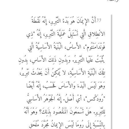
أَنَّ الإِيمَانَ هُوَ بَدْءُ التَّبْرِيرِ، إِنَّهُ نُقْطَةُ
الانْطِلاقِ الَّتِي تَسْتَهِلُّ عَمَلِيَّةَ التَّبْرِيرِ، إِنَّهُ "ذِي
فُونْدَامَنْتُوم"، الأَساسُ، الْبُنْيَةُ الأَسَاسِيَّةُ الَّتِي
يُثْبَتُ عَلَيْها التَّبْرِيرُ. وَبِدُونِ ذَلِكَ الأَسَاسِ، بِدُونِ
تِلْكَ الْبُنْيَةِ الأَسَاسِيَّةِ، لا يُمْكِنُ أَنْ يَحْدُثَ تَبْرِيرٌ،
وَهْوَ لَيْسَ الْبَدْءَ وَالأَسَاسَ فَحَسْبُ، إِنَّهُ أَيْضًا
"رُودَكْس"، أيْ أَصْلُ. إِنَّهُ الْجَوْهَرُ الأَسَاسِيُّ
لِلتَّبْرِيرِ. هَلْ تَسْمَعُونَ الْمَقْصُودَ بِذَلِكَ؟ وَهْوَ أَنَّهُ
بِالنِّسْبَةِ إِلَى رُومَا لَيْسَ الإِيمانُ مُجَرَّدَ مُلْحَقٍ