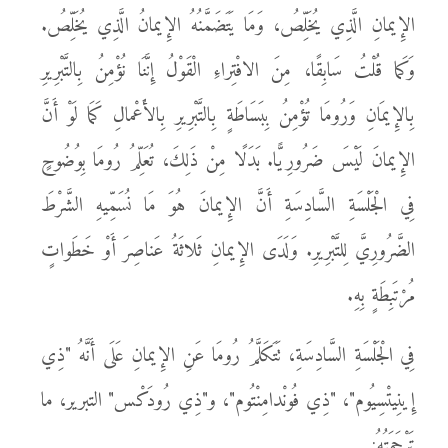
الإِيمانِ الَّذِي يُخَلِّصُ، وَمَا يَتَضَمَّنُهُ الإِيمانُ الَّذِي يُخَلِّصُ.
وَكَما قُلْتُ سَابِقًا، مِنَ الافْتِراءِ الْقَوْلُ إِنَّنَا نُؤْمِنُ بِالتَّبْرِيرِ
بِالإِيمَانِ وَرُومَا تُؤْمِنُ بِبَسَاطَةٍ بِالتَّبْرِيرِ بِالأَعْمالِ كَمَا لَوْ أَنَّ
الإِيمانَ لَيْسَ ضَرُورِيًّا. بَدَلًا مِنْ ذَلِكَ، تُعَلِّمُ رُومَا بِوُضُوحٍ
فِي الْجَلْسَةِ السَّادِسَةِ أَنَّ الإِيمانَ هُوَ مَا نُسَمِّيهِ الشَّرْطَ
الضَّرُورِيَّ لِلتَّبْرِيرِ. وَلَدَى الإِيمانِ ثَلاثَةُ عَناصِرَ أَوْ خَطَواتٍ
مُرْتَبِطَةٍ بِهِ.
فِي الْجَلْسَةِ السَّادِسَةِ، تَتَكَلَّمُ رُومَا عَنِ الإِيمانِ عَلَى أَنَّهُ "ذِي
إِينِيتْسِيُوم"، "ذِي فُونْدامِنْتُوم"، و"ذِي رُودَكْس" التبرير، ما
تَرْجَمَتُهُ: