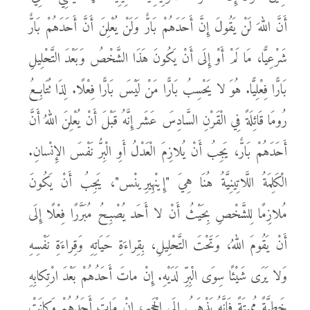
أَنَّ اللهَ لَنْ يَقُولَ إِنَّ أَحَدَهُمْ بَارٌّ وَلَنْ يُعْلِنَ أَنَّ أَحَدَهُمْ بَارٌّ
شَرْعِيًّا، مَا لَمْ أَوْ إِلَى أَنْ يَكُونَ هَذَا الشَّخْصُ وَبَعْدَ التَّحْلِيلِ
بَارًّا فِعْلِيًّا. هُوَ لا يَحْسِبُ بَارًّا مَنْ لَيْسَ بَارًّا فِعْلًا. لِذَا تُتَابِعُ
رُومَا قَائِلَةً فِي الْقَرْنِ السَّادِسَ عَشَر إِنَّهُ قَبْلَ أَنْ يُعْلِنَ اللهُ أَنَّ
أَحَدَهُمْ بَارٌّ، يَجِبُ أَنْ يُلازِمَ الْعَدْلُ أَوِ الْبِرُّ نَفْسَ الإِنْسانِ.
الْكَلِمَةُ اللَّاتِينِيَّةُ هُنَا هِيَ "إِينْهِيرِينْس"، يَجِبُ أَنْ يَكُونَ
مُلازِمًا لِلشَّخْصِ بِحَيْثُ أَنْ لا أَحَد يُصْبِحُ مُبَرَّرًا فِعْلًا إِلَى
أَنْ يَقُومَ اللهُ، وَتَحْتَ التَّحْلِيلِ، بِقِراءَةِ حَيَاتِهِ وَقِراءَةِ نَفْسِهِ
وَلا يَرَى شَيْئًا سِوَى الْبِرِّ لَدَيْهِ. إِنْ ماتَ أَحَدُهُمْ بَعْدَ ارْتِكابِهِ
خَطِيَّةً مُمِيتَةً فَإِنَّهُ يَذْهَبُ إِلَى الْجَحِيمِ، إِنْ مَاتَ أَحَدُهُمْ وَكانَتْ