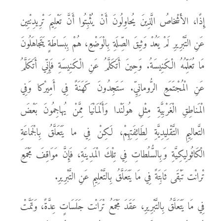
إِذًا، الأَشْخاصُ الَّذِينَ يُحاوِلُونَ أَنْ يُثْبِتُوا أَنَّ تَعْلِيمَ تْرِيدِنْتِين
عَنِ التَّبْرِيرِ لَمْ يَعُدْ وَثِيقَ الصِّلَةِ بِالْوَضْعِ، هُمْ بِبَساطَةٍ يَتَجاهَلُونَ
مَا تُعَلِّمُهُ الْكَنِيسَةُ. وَحِينَ أَتَكَلَّمُ عَنِ الْكَنِيسَةِ فَإِنِّي أَتَكَلَّمُ
عَنِ الْمُجْتَمَعِ الرُّومانِيِّ. سَتَجِدُونَ كَهَنَةً فِي أَمِيرْكا وَفِي
الْمَناطِقِ الْغَرْبِيَّةِ مِثْلِ هُولَنْدا وَأَلْمَانْيَا مِمَّنْ يُهاجِمُونَ بَعْضَ
التَّعالِيمِ التَّقْلِيدِيَّةِ لِطَائِفَتِهِمْ، لَكِنْ فِي ما يَتَعَلَّقُ بِالْجَماعَةِ
الْكَاثُولِيكِيَّةِ وَبِالسُّلُطاتِ فِي تِلْكَ الْمَدِينَةِ، فَإِنَّ مَوَاقِفَ مَجْمَعِ
تْرانْت تَبْقَى ثَابِتَةً فِي مَا يَتَعَلَّقُ بِالتَّعْلِيمِ عَنِ التَّبْرِيرِ.
فِي مَا يَتَعَلَّقُ بِالتَّبْرِيرِ، عَقَدَ مَجْمَعُ تْرَانْت جَلَسَاتٍ عِدَّةً، وَتَمَّتْ