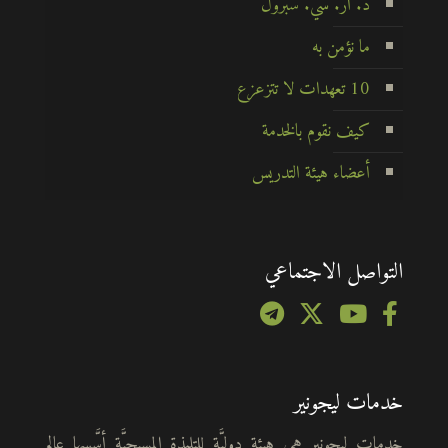
د. أر. سي. سبرول
ما نؤمن به
10 تعهدات لا تتزعزع
كيف نقوم بالخدمة
أعضاء هيئة التدريس
التواصل الاجتماعي
خدمات ليجونير
خدمات ليجونير هي هيئة دوليَّة للتلمذة المسيحيَّة أسَّسها عالم