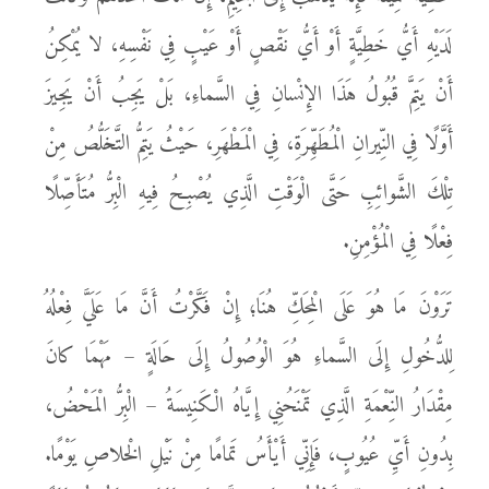
لَدَيْهِ أَيُّ خَطِيَّةٍ أَوْ أَيُّ نَقْصٍ أَوْ عَيْبٍ فِي نَفْسِهِ، لا يُمْكِنُ
أَنْ يَتِمَّ قُبُولُ هَذَا الإِنْسانِ فِي السَّماءِ، بَلْ يَجِبُ أَنْ يَجِيزَ
أَوَّلًا فِي النِّيرانِ الْمُطَهِّرَةِ، فِي الْمَطْهَرِ، حَيْثُ يَتِمُّ التَّخَلُّصُ مِنْ
تِلْكَ الشَّوائِبِ حَتَّى الْوَقْتِ الَّذِي يُصْبِحُ فِيهِ الْبِرُّ مُتَأَصِّلًا
فِعْلًا فِي الْمُؤْمِنِ.
تَرَوْنَ مَا هُوَ عَلَى الْمِحَكِّ هُنَا؛ إِنْ فَكَّرْتُ أَنَّ مَا عَلَيَّ فِعْلُهُ
لِلدُّخُولِ إِلَى السَّماءِ هُوَ الْوُصُولُ إِلَى حَالَةٍ – مَهْمَا كانَ
مِقْدَارُ النِّعْمَةِ الَّذِي تَمْنَحُنِي إِيَّاهُ الْكَنِيسَةُ – الْبِرُّ الْمَحْضُ،
بِدُونِ أَيِّ عُيُوبٍ، فَإِنِّي أَيْأَسُ تَمامًا مِنْ نَيْلِ الْخلاصِ يَوْمًا.