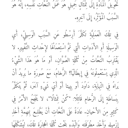
تَحْوِيلُ الْمَادَّةِ إِلَى تِمْثَالٍ جَمِيلٍ هُوَ عَمَلُ النَّحَّاتِ نَفْسِهِ، إِنَّهُ هُوَ
السَّبَبُ الْمُؤَثِّرُ، إِلَى آخِرِهِ.
فِي تِلْكَ الْعَمَلِيَّةِ تَكَلَّمَ أَرِسْطُو عَنِ السَّبَبِ الْوَسِيلِيِّ، أَيِ
الْوَسِيلَةِ أَوِ الأَدَواتِ الَّتِي تَمَّ اسْتِعْمَالُهَا لإِحْداثِ التَّغْيِيرِ. لا
يَقْتَرِبُ النَّحَّاتُ مِنْ كُتْلَةِ الصَّوَّانِ، أَوْ مَا هُوَ هَذَا الشَّيْءُ
الَّذِي يَسْتَعْمِلُونَهُ فِي إِيطَالْيَا؟ الرُّخامُ، مَعَ صُورَةِ ما يُرِيدُ أَنْ
يَراهُ فِي النِّهايَةِ، دَاوُدَ أَوْ بِيِيتا أَوْ أَيِّ شَيْءٍ آخَرَ، ثُمَّ يَتَكَلَّمُ
بِبَساطَةٍ إِلَى الرُّخامِ قَائِلًا: "كُنْ تِمْثالًا"، لا يَنْجَحُ الأَمْرُ فِي
كَثِيرٍ مِنَ الأَحْيانِ. عَادَةً عَلَى النَّحَّاتِ أَنْ يَطَّلِعَ بِمُهِمَّةِ أَخْذِ
إِزْمِيلِهِ وَأَخْذِ مِطْرَقَتِهِ وَالْبَدْءِ بِنَحْتِ كُتْلَةِ الْحِجارَةِ تِلْكَ، لِيُشَكِّلَهَا