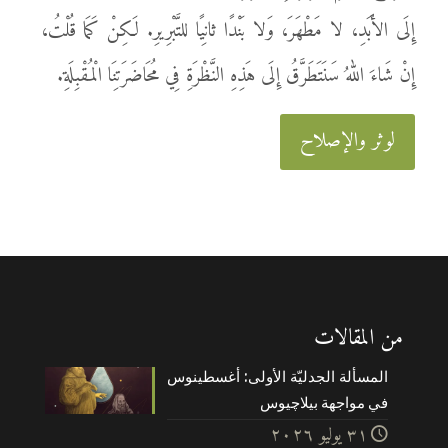
إِلَى الأَبَدِ، لا مَطْهَرَ، وَلا بَنْدًا ثانِيًا للتَّبْرِيرِ. لَكِنْ كَمَا قُلْتُ،
إِنْ شَاءَ اللهُ سَنَتَطَرَّقُ إِلَى هَذِهِ النَّظْرَةِ فِي مُحَاضَرَتِنَا الْمُقْبِلَةِ.
لوثر والإصلاح
من المقالات
المسألة الجدليّة الأولى: أغسطينوس
في مواجهة بيلاچيوس
۳۱ يوليو ۲۰۲٦