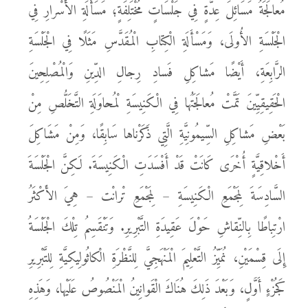
مُعالَجَةُ مَسَائِلَ عِدَّةٍ فِي جَلْسَاتٍ مُخْتَلِفَةٍ؛ مَسَأْلَةِ الأَسْرارِ فِي
الْجَلْسَةِ الأُولَى، وَمَسْأَلَةِ الْكِتابِ الْمُقَدَّسِ مَثَلًا فِي الْجَلْسَةِ
الرَّابِعَةِ، أَيْضًا مَشاكِلِ فَسادِ رِجالِ الدِّينِ وَالْمُصْلِحِينَ
الْحَقِيقِيِّينَ تَمَّتْ مُعالَجَتُها فِي الْكَنِيسَةِ لْمُحاوَلَةِ التَّخَلُّصِ مِنْ
بَعْضِ مَشاكِلِ السِّيمُونِيَّةِ الَّتِي ذَكَرْناها سَابِقًا، وَمِنْ مَشَاكِلَ
أَخْلاقِيَّةٍ أُخْرَى كَانَتْ قَدْ أَفْسَدَتِ الْكَنِيسَةَ. لَكِنَّ الْجَلْسَةَ
السَّادِسَةَ لِمَجْمَعِ الْكَنِيسَةِ – لِمَجْمَعِ تْرانْت – هِيَ الأَكْثَرُ
ارْتِباطًا بِالنِّقاشِ حَوْلَ عَقِيدَةِ التَّبْرِيرِ. وَتَنْقَسِمُ تِلْكَ الْجَلْسَةُ
إِلَى قِسْمَيْنِ، نُمَيِّزُ التَّعْلِيمَ الْمَنْهَجِيَّ لِلنَّظْرَةِ الْكاثُولِيكِيَّةِ لِلتَّبْرِيرِ
كَجُزْءٍ أَوَّلٍ، وَبَعْدَ ذَلِكَ هُنَاكَ الْقَوانِينُ الْمَنْصُوصُ عَلَيْها، وَهَذِهِ