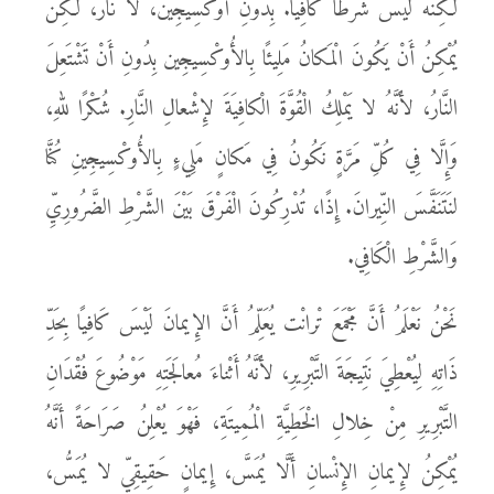
لَكِنَّهُ لَيْسَ شَرْطًا كَافِيًا. بِدُونِ أُوكْسِيجِين، لا نَارَ، لَكِنْ
يُمْكِنُ أَنْ يَكُونَ الْمَكانُ مَلِيئًا بِالأُوكْسِيجِين بِدُونِ أَنْ تَشْتَعِلَ
النَّارُ، لأَنَّهُ لا يَمْلِكُ الْقُوَّةَ الْكافِيَةَ لإِشْعالِ النَّارِ. شُكْرًا للهِ،
وَإِلَّا فِي كُلِّ مَرَّةٍ نَكُونُ فِي مَكانٍ مَلِيءٍ بِالأُوكْسِيجِينِ كُنَّا
لنَتَنَفَّسَ النِّيرانَ. إِذًا، تُدْرِكُونَ الْفَرْقَ بَيْنَ الشَّرْطِ الضَّرُورِيِّ
وَالشَّرْطِ الْكَافِي.
نَحْنُ نَعْلَمُ أَنَّ مَجْمَعَ تْرانْت يُعَلِّمُ أَنَّ الإِيمانَ لَيْسَ كَافِيًا بِحَدِّ
ذَاتِهِ لِيُعْطِيَ نَتِيجَةَ التَّبْرِيرِ، لأَنَّهُ أَثْناءَ مُعالَجَتِهِ مَوْضُوعَ فُقْدَانِ
التَّبْرِيرِ مِنْ خِلالِ الْخَطِيَّةِ الْمُمِيتَةِ، فَهْوَ يُعْلِنُ صَرَاحَةً أَنَّهُ
يُمْكِنُ لإِيمانِ الإِنْسانِ أَلَّا يُمَسَّ، إِيمانٍ حَقِيقِيٍّ لا يُمَسُّ،