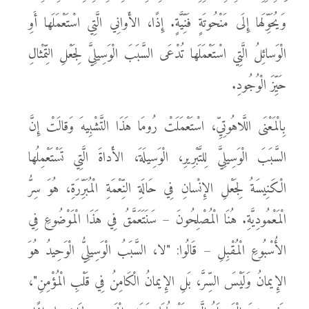
وَيُحَوِّلَها إِلَى مَنْحُوتَةٍ فَنِّيَّةٍ. إِذًا، الأَوانِي الَّتِي اسْتَعْمَلَها أَوِ
الْوَسائِلُ الَّتِي اسْتَعْمَلَها تُدْعَى السَّبَبَ الْوَسِيلِيَّ لِجَعْلِ التِّمْثالِ
حَيِّزَ الْوُجُودِ.
بِالْمَعْنَى اللَّاهُوتِيِّ، اسْتَعْمَلَتْ رُومَا هَذَا التَّشْبِيهَ وَقالَتْ إِنَّ
السَّبَبَ الْوَسِيلِيَّ لِلتَّبْرِيرِ، الْوَسِيلَةَ، الأَداةَ الَّتِي تَسْتَعْمِلُها
الْكَنِيسَةُ لِجَعْلِ الإِنْسانِ فِي حَالَةِ النِّعْمَةِ الْمُبَرِّرَةِ، هُوَ سِرُّ
الْمَعْمُودِيَّةِ. هُنَا الْمُصْلِحُونَ – سَنَتَعَمَّقُ فِي هَذَا الْمَوْضُوعِ فِي
الأُسْبُوعِ الْمُقْبِلِ – قَالُوا: "لا، السَّبَبُ الْوَسِيلِيُّ الْوَحِيدُ هُوَ
الإِيمانُ وَلَيْسَ السِّرَّ، بَلِ الإِيمانُ الْكَامِنُ فِي قَلْبِ الْمُؤْمِنِ"،