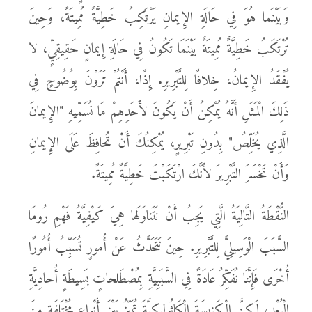
وَبَيْنَما هُوَ فِي حَالَةِ الإِيمانِ يَرْتَكِبُ خَطِيَّةً مُمِيتَةً، وَحِينَ
تُرْتَكَبُ خَطِيَّةٌ مُمِيتَةٌ بَيْنَمَا تَكُونُ فِي حَالَةِ إِيمانٍ حَقِيقِيٍّ، لا
يُفْقَدُ الإِيمانُ، خِلافًا لِلتَّبْرِيرِ. إِذًا، أَنْتُمْ تَرَوْنَ بِوُضُوحٍ فِي
ذَلِكَ الْمَثَلِ أَنَّهُ يُمْكِنُ أَنْ يَكُونَ لأَحَدِهِمْ مَا نُسَمِّيهِ "الإِيمانَ
الَّذِي يُخَلِّصُ" بِدُونِ تَبْرِيرٍ، يُمْكِنُكَ أَنْ تُحافِظَ عَلَى الإِيمانِ
وَأَنْ تَخْسَرَ التَّبْرِيرَ لأَنَّكَ ارْتَكَبْتَ خَطِيَّةً مُمِيتَةً.
النُّقْطَةُ التَّالِيَةُ الَّتِي يَجِبُ أَنْ نَتَناوَلَها هِيَ كَيْفِيَّةُ فَهْمِ رُومَا
السَّبَبَ الْوَسِيلِيَّ لِلتَّبْرِيرِ. حِينَ نَتَحَدَّثُ عَنْ أُمورٍ تُسَبِّبُ أُمُورًا
أُخْرَى فَإِنَّنَا نُفَكِّرُ عَادَةً فِي السَّبَبِيَّةِ بِمُصْطَلحاتٍ بَسِيطَةٍ أُحادِيَّةِ
الْبُعْدِ، لَكِنَّ الْكَنِيسَةَ الْكَاثُولِيكِيَّةَ تُمَيِّزُ بَيْنَ أَنْواعٍ مُخْتَلِفَةٍ مِنَ