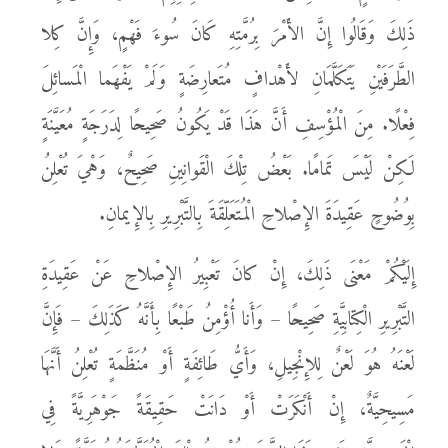
ذَلِكَ وَقَالُوا إِنَّ الأَمْرَ بِرُمَّتِهِ كَانَ سُوءَ فَهْمٍ، وَإِنَّ كِلا
الطَّرَفَيْنِ يَتَكَلَّمَانِ لأَهْدافٍ مُتَعارِضَةٍ وَلَمْ يَفْهَما الْمَسائِلَ
فِعْلًا. مِنَ الْمُؤْسِفِ أَنَّ هَذَا قَدْ يَكُونُ صَحِيحًا لِدَرَجَةٍ مُعَيَّنَةٍ
لَكِنْ لَيْسَ تَمامًا. بَعْضُ تِلْكَ الْقَوانِينِ صَحِيحٌ، وَهْيَ تُعْلِنُ
بِوُضُوحٍ عَقِيدَةَ الإِصْلاحِ الْمُتَعَلِّقَةَ بِالتَّبْرِيرِ بِالإِيمانِ.
إِلَيْكُمْ مَعْنَى ذَلِكَ، إِنْ كانَ تَعْبِيرُ الإِصْلاحِ عَنْ عَقِيدَةِ
التَّبْرِيرِ الْكِتابِيَّةِ صَحِيحًا – وَأَنا أُؤْمِنُ طَبْعًا بِأَنَّهُ كَذَلِكَ – فَإِنَّ
لَعْنَهُ هُوَ لَعْنٌ لِلإِنْجِيلِ، وَأَيُّ طَائِفَةٍ أَوْ مُنَظَّمَةٍ تُعْلِنُ أَنَّهَا
مَسِيحِيَّةٌ، إِنْ أَنْكَرَتْ أَوْ دَانَتْ حَقِيقَةً جَوْهَرِيَّةً فِي