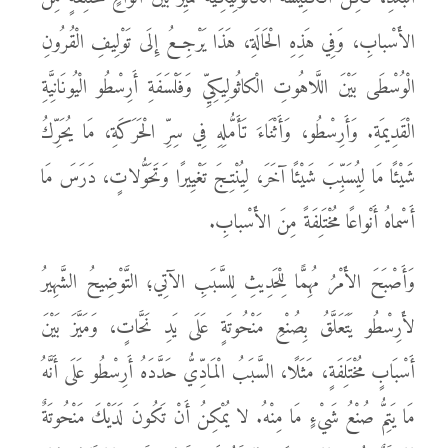
الأَسْبابِ، وَفِي هَذِهِ الْحَالَةِ، هَذَا يَرْجِعُ إِلَى تَوْلِيفِ الْقُرُونِ
الْوُسْطَى بَيْنَ اللَّاهُوتِ الْكاثُولِيكِيِّ وَفَلْسَفَةِ أَرِسْطُو الْيُونَانِيَّةِ
الْقَدِيمَةِ. وَأَرِسْطُو، وَأَثْنَاءَ تَأَمُّلِهِ فِي سِرِّ الْحَرَكَةِ، مَا يُحَرِّكُ
شَيْئًا مَا لِيُسَبِّبَ شَيْئًا آخَرَ، لِيُنْتِجَ تَغْيِيرًا وَتَحَوُّلاتٍ، دَرَسَ مَا
أَسْماهُ أَنْواعًا مُخْتَلِفَةً مِنَ الأَسْبابِ.
وَأَصْبَحَ الأَمْرُ مُهِمًّا لِلْحَدِيثِ لِلسَّبَبِ الآتِي؛ التَّوْضِيحُ الشَّهِيرُ
لأَرِسْطُو يَتَعَلَّقُ بِصُنْعِ مَنْحُوتَةٍ عَلَى يَدِ نَحَّاتٍ، وَمَيَّزَ بَيْنَ
أَسْبَابٍ مُخْتَلِفَةٍ، مَثَلًا، السَّبَبُ الْمَادِّيُّ حَدَّدَهُ أَرِسْطُو عَلَى أَنَّهُ
مَا يَتِمُّ صُنْعُ شَيْءٍ مَا مِنْهُ. لا يُمْكِنُ أَنْ تَكُونَ لَدَيْكَ مَنْحُوتَةٌ