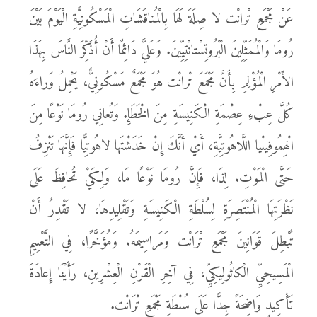
عَنْ مَجْمَعِ تْرانْت لا صِلَةَ لَهَا بِالْمُناقَشَاتِ الْمَسْكُونِيَّةِ الْيَوْمَ بَيْنَ
رُومَا وَالْمُمَثِّلِينَ الْبْرُوتِسْتانْتِيِّينَ. وَعَليَّ دَائِمًا أَنْ أُذَكِّرَ النَّاسَ بِهَذَا
الأَمْرِ الْمُؤْلِمِ بِأَنَّ مَجْمَعَ تْرانْت هُوَ مَجْمَعٌ مَسْكُونِيٌّ، يَحْمِلُ وَراءَهُ
كُلَّ عِبْءِ عِصْمَةِ الْكَنِيسَةِ مِنَ الْخَطَإِ. وَتُعانِي رُومَا نَوْعًا مِنَ
الْهِمُوفِيلْيا اللَّاهُوتِيَّةِ، أَيْ أَنَّكَ إِنْ خَدَشْتَها لاهُوتِيًّا فَإِنَّهَا تَنْزِفُ
حَتَّى الْمَوْتِ. لِذَا، فَإِنَّ رُومَا نَوْعًا مَا، وَلِكَيْ تُحافِظَ عَلَى
نَظْرَتِهَا الْمُنْتَصِرَةِ لِسُلْطَةِ الْكَنِيسَةِ وَتَقْلِيدِهَا، لا تَقْدِرُ أَنْ
تُبْطِلَ قَوَانِينَ مَجْمَعِ تْرَانْت وَمَراسِيمَهُ. وَمُؤَخَّرًا، فِي التَّعْلِيمِ
الْمَسِيحِيِّ الْكاثُولِيكِيِّ، فِي آخِرِ الْقَرْنِ الْعِشْرِينِ، رَأَيْنَا إِعادَةَ
تَأْكِيدٍ وَاضِحَةً جِدًّا عَلَى سُلْطَةِ مَجْمَعِ تْرَانْت.