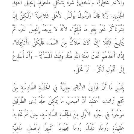
وَالآخَرُ مُخْطِئٌ، وَالْمُخْطِئُ شَوَّهَ بِشَكْلٍ مَلْحُوظٍ إِنْجِيلَ الْعَهْدِ
الْجَدِيدِ. وَكَما قَالَ الرَّسُولُ بُولُسُ لأَهْلِ غَلاطِيَةَ "وَلَكِنْ إِنْ
بَشَّرْنَاكُمْ نَحْنُ بِغَيْرِ مَا قَبِلْتُمْ"، لأَنَّهُ لا يُوجَدُ إِنْجِيلٌ آخَرُ، ثُمَّ
يُتابِعُ قَائِلًا "إِنْ كَانَ مَلاَكٌ مِنَ السَّمَاءِ فَلْيَكُنْ «أَنَاثِيمَا»".
إذًا، أَحَدُهُمْ تَحْتَ لَعْنَةِ اللهِ هُنَا. وَتِلْكَ الْمَسْأَلَةُ – وَأَنَا أُسَارِعُ
إِلَى الْقَوْلِ لَكُمْ – لَمْ تُحَلَّ.
بِقَدْرِ مَا أَنَّ قَوَانِينَ الأَنَاثيما جِدِّيَّةٌ فِي الْجَلْسَةِ السَّادِسَةِ مِنْ
مَجْمَعِ تْرانت، أَعْتَقِدُ أَنَّ أَصْعَبَ مَا يُمْكِنُ حَلُّهُ لَدَى الطَّرَفَيْنِ
مَوْجُودٌ فِي الْجُزْءِ الأَوَّلِ مِنَ الْجَلْسَةِ السَّادِسَةِ، حِينَ تَمَّ تَحْدِيدُ
عَقِيدَةِ رُومَا. تَبْذُلُ رُومَا مَجْهُودًا كَبِيرًا لِوَصْفِ مَاهِيَّةِ