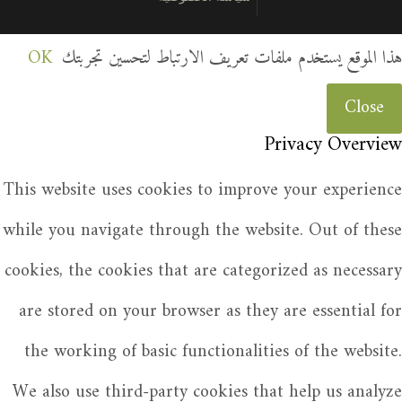
هذا الموقع يستخدم ملفات تعريف الارتباط لتحسين تجربتك
OK
Close
Privacy Overview
This website uses cookies to improve your experience
while you navigate through the website. Out of these
cookies, the cookies that are categorized as necessary
are stored on your browser as they are essential for
the working of basic functionalities of the website.
We also use third-party cookies that help us analyze