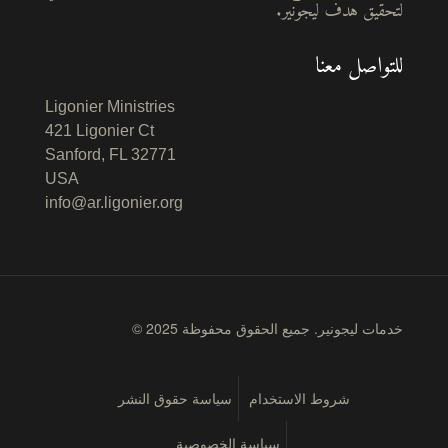
لتحقيق هدف ليجونير.
للتواصل معنا
Ligonier Ministries
421 Ligonier Ct
Sanford, FL 32771
USA
info@ar.ligonier.org
© 2025 خدمات ليجونير. جميع الحقوق محفوظة
شروط الاستخدام
سياسة حقوق النشر
سياسة الخصوصية