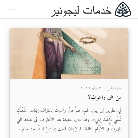
ساره ايفل
—
۳ يوليو ۲۰۲٦
من هي راعوث؟
في الطريق إلى بيت لحم، صرَّحتْ راعوث باعتراف إيمان: «شَعْبُكِ
شَعْبِي وَإِلهُكِ إِلهِي». وقد ثبتت حقيقة هذا الاعتراف في تقواها التي
ظهرتْ في الأيّام التالية؛ فبالإيمان قامت بمبادرةٍ لسدّ احتياجاتها.