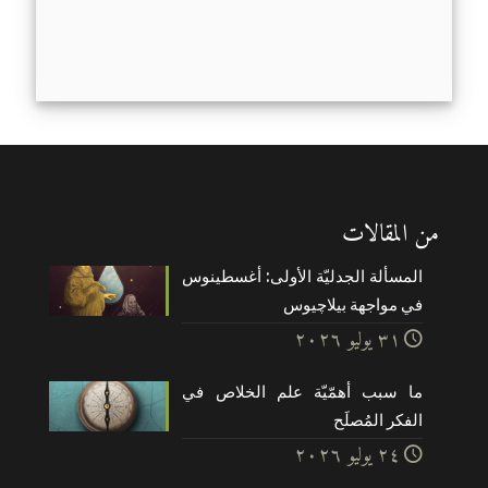
من المقالات
المسألة الجدليّة الأولى: أغسطينوس
في مواجهة بيلاچيوس
۳۱ يوليو ۲۰۲٦
ما سبب أهمّيّة علم الخلاص في
الفكر المُصلَح
۲٤ يوليو ۲۰۲٦