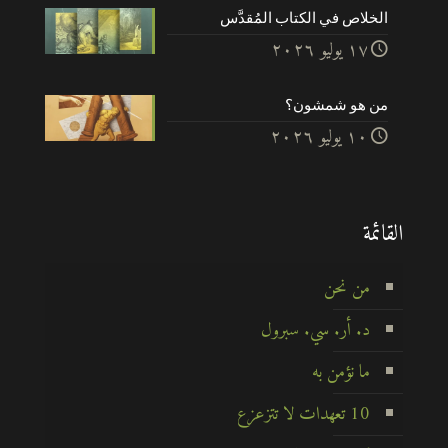
الخلاص في الكتاب المُقدَّس
۱۷ يوليو ۲۰۲٦
من هو شمشون؟
۱۰ يوليو ۲۰۲٦
القائمة
من نحن
د. أر. سي. سبرول
ما نؤمن به
10 تعهدات لا تتزعزع