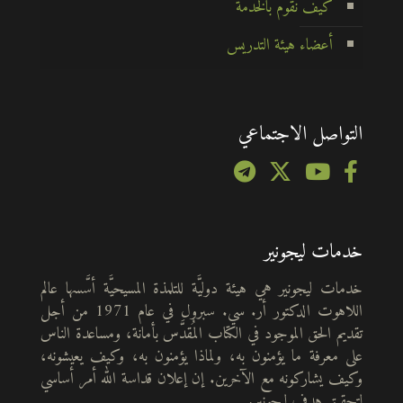
كيف نقوم بالخدمة
أعضاء هيئة التدريس
التواصل الاجتماعي
خدمات ليجونير
خدمات ليجونير هي هيئة دوليَّة للتلمذة المسيحيَّة أسَّسها عالم
اللاهوت الدكتور أر. سي. سبرول في عام 1971 من أجل
تقديم الحق الموجود في الكتاب المُقدَّس بأمانة، ومساعدة الناس
على معرفة ما يؤمنون به، ولماذا يؤمنون به، وكيف يعيشونه،
وكيف يشاركونه مع الآخرين. إن إعلان قداسة الله أمر أساسي
لتحقيق هدف ليجونير.