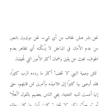
نحن بشر هش نخاف من أي شيء. نحن مولدون بشعور
من عدم الأمان في الداخل لا يُسَكَّنه أي تظاهر بعدم
الخوف. نبحث عن يقين وضمان أكثر الأمور التي تُخيفنا.
تمثل وصية النهي "لا تخف" أكثر ما ردده الرب كثيرًا.
فقد أوصى بها كثيرًا إلى تلاميذه وآخرين ممن قابلهم، حتى
إنها أمست تشبه التحية. يحي الناس بعضهم بالقول "أهلًا"
أو "مرحبًا"، لكن "لا تخف" كانت أول ما كان ينطقه