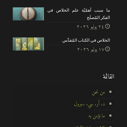
ما سبب أهمّيّة علم الخلاص في
الفكر المُصلَح
۲٤ يوليو ۲۰۲٦
الخلاص في الكتاب المُقدَّس
۱۷ يوليو ۲۰۲٦
القائمة
من نحن
د. أر. سي. سبرول
ما نؤمن به