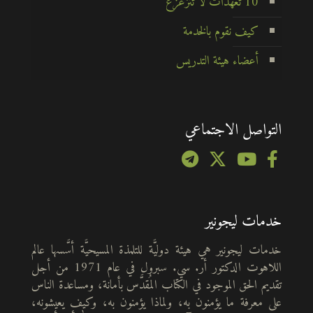
10 تعهدات لا تتزعزع
كيف نقوم بالخدمة
أعضاء هيئة التدريس
التواصل الاجتماعي
خدمات ليجونير
خدمات ليجونير هي هيئة دوليَّة للتلمذة المسيحيَّة أسَّسها عالم
اللاهوت الدكتور أر. سي. سبرول في عام 1971 من أجل
تقديم الحق الموجود في الكتاب المُقدَّس بأمانة، ومساعدة الناس
على معرفة ما يؤمنون به، ولماذا يؤمنون به، وكيف يعيشونه،