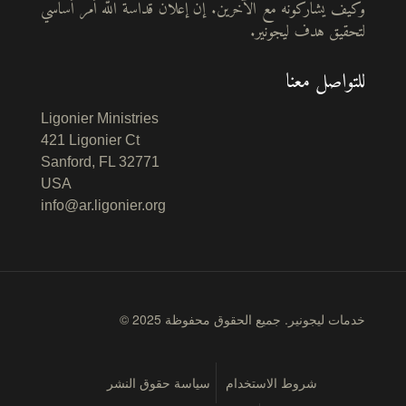
وكيف يشاركونه مع الآخرين. إن إعلان قداسة الله أمر أساسي
لتحقيق هدف ليجونير.
للتواصل معنا
Ligonier Ministries
421 Ligonier Ct
Sanford, FL 32771
USA
info@ar.ligonier.org
© 2025 خدمات ليجونير. جميع الحقوق محفوظة
شروط الاستخدام
سياسة حقوق النشر