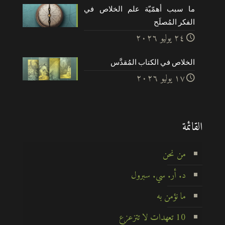
ما سبب أهمّيّة علم الخلاص في
الفكر المُصلَح
۲٤ يوليو ۲۰۲٦
الخلاص في الكتاب المُقدَّس
۱۷ يوليو ۲۰۲٦
القائمة
من نحن
د. أر. سي. سبرول
ما نؤمن به
10 تعهدات لا تتزعزع