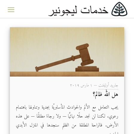
جاريد أوليفنت
—
۱ مارس ۲۰۱۹
هل الله ظالم؟
يجب التعامل مع الألم والحوادث المأساويّة بجدية وتناولها باهتمام
رعوي. لكننا لن نجد حلًا نهائيَّا — ولا رجاءً مطلقًا — على هذه
الأرض. فالراحة المطلقة من الظلم سنجدها في المنزل الأبدي