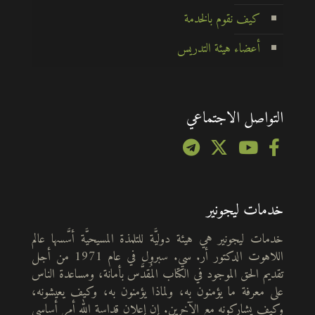
كيف نقوم بالخدمة
أعضاء هيئة التدريس
التواصل الاجتماعي
خدمات ليجونير
خدمات ليجونير هي هيئة دوليَّة للتلمذة المسيحيَّة أسَّسها عالم
اللاهوت الدكتور أر. سي. سبرول في عام 1971 من أجل
تقديم الحق الموجود في الكتاب المُقدَّس بأمانة، ومساعدة الناس
على معرفة ما يؤمنون به، ولماذا يؤمنون به، وكيف يعيشونه،
وكيف يشاركونه مع الآخرين. إن إعلان قداسة الله أمر أساسي