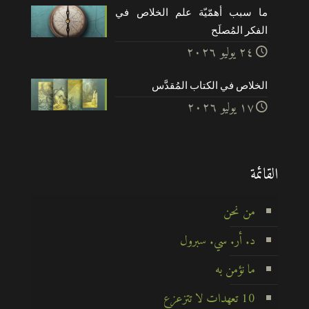
ما سبب أهمّيّة علم الخلاص في
الفكر المُصلَح
۲٤ يوليو ۲۰۲٦
الخلاص في الكتاب المُقدَّس
۱۷ يوليو ۲۰۲٦
القائمة
من نحن
د. أر. سي. سبرول
ما نؤمن به
10 تعهدات لا تتزعزع