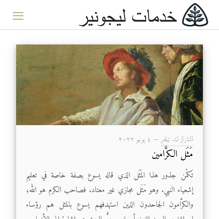
تشارلز ك. تيلفر
—
٤ يونيو ۲۰۲۲
مَثَل الكرَّامين
تَكمُن جذور هذا المَثَل الذي قاله يسوع بصفة خاصة في تعليم
إشعياء النبي. وهو مَثَل مجازي غير معتاد. فصاحب الكرم هو الله؛
والكرَّامون الجاحدون الذين استهدفهم يسوع بالمثل هم رؤساء