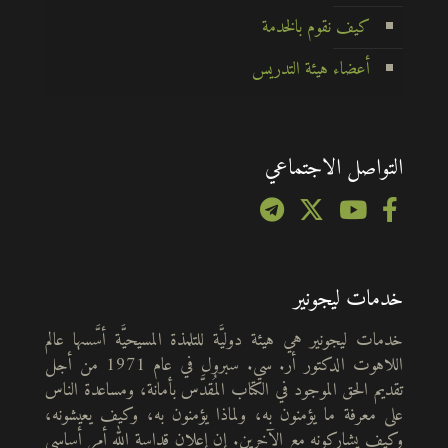
كيف نقوم بالخدمة
أعضاء هيئة التدريس
التواصل الاجتماعي
خدمات ليجونير
خدمات ليجونير هي هيئة دوليَّة للتلمذة المسيحيَّة أسَّسها عالم
اللاهوت الدكتور أر. سي. سبرول في عام 1971 من أجل
تقديم الحق الموجود في الكتاب المُقدَّس بأمانة، ومساعدة الناس
على معرفة ما يؤمنون به، ولماذا يؤمنون به، وكيف يعيشونه،
وكيف يشاركونه مع الآخرين. إن إعلان قداسة الله أمر أساسي