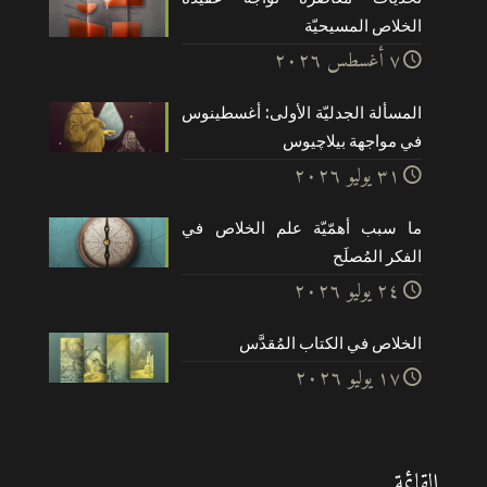
الخلاص المسيحيّة
۷ أغسطس ۲۰۲٦
المسألة الجدليّة الأولى: أغسطينوس
في مواجهة بيلاچيوس
۳۱ يوليو ۲۰۲٦
ما سبب أهمّيّة علم الخلاص في
الفكر المُصلَح
۲٤ يوليو ۲۰۲٦
الخلاص في الكتاب المُقدَّس
۱۷ يوليو ۲۰۲٦
القائمة