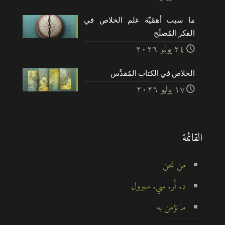
ما سبب أهمّيّة علم الخلاص في
الفكر المُصلَح
۲٤ يوليو ۲۰۲٦
الخلاص في الكتاب المُقدَّس
۱۷ يوليو ۲۰۲٦
القائمة
من نحن
د. أر. سي. سبرول
ما نؤمن به