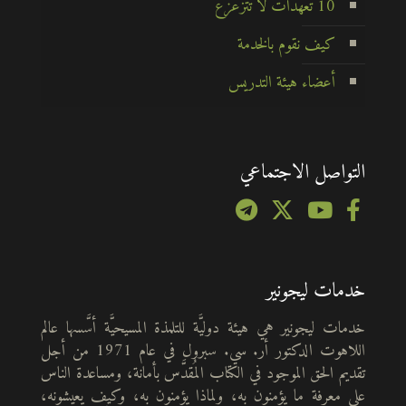
10 تعهدات لا تتزعزع
كيف نقوم بالخدمة
أعضاء هيئة التدريس
التواصل الاجتماعي
خدمات ليجونير
خدمات ليجونير هي هيئة دوليَّة للتلمذة المسيحيَّة أسَّسها عالم
اللاهوت الدكتور أر. سي. سبرول في عام 1971 من أجل
تقديم الحق الموجود في الكتاب المُقدَّس بأمانة، ومساعدة الناس
على معرفة ما يؤمنون به، ولماذا يؤمنون به، وكيف يعيشونه،