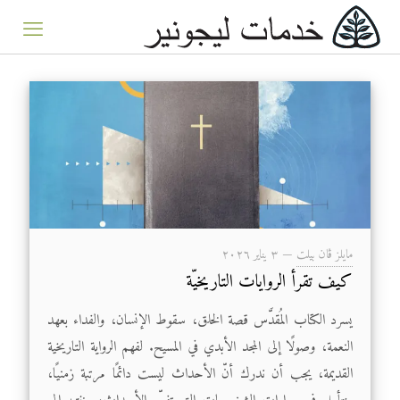
مايلز ڤان بيلت
—
۳ يناير ۲۰۲٦
كيف تقرأ الروايات التاريخيّة
يسرد الكتاب المُقدَّس قصة الخلق، سقوط الإنسان، والفداء بعهد
النعمة، وصولًا إلى المجد الأبدي في المسيح. لفهم الرواية التاريخية
القديمة، يجب أن ندرك أنّ الأحداث ليست دائمًا مرتبة زمنيًا،