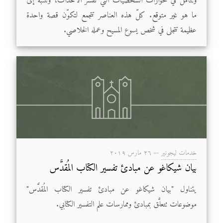
ونتأمل في حوارات الشخصيات التي تفسّر الأحداث، وننتبه إلى
ما هو غير متوقع. كلّ هذه العناصر تتجمع لتكوّن قصة واحدة
عظيمة تتجلى في شخص يسوع المسيح وعمله الخلاصي.
خدمات ليجونير
—
۲٦ مارس ۲۰۱۹
بيان شيكاغو عن مبادئ تفسير الكتاب المُقدَّس
يتناول "بيان شيكاغو عن مبادئ تفسير الكتاب المُقدَّس"
موضوعات تتعلَّق بمبادئ وممارسات علم التفسير الكتابي.