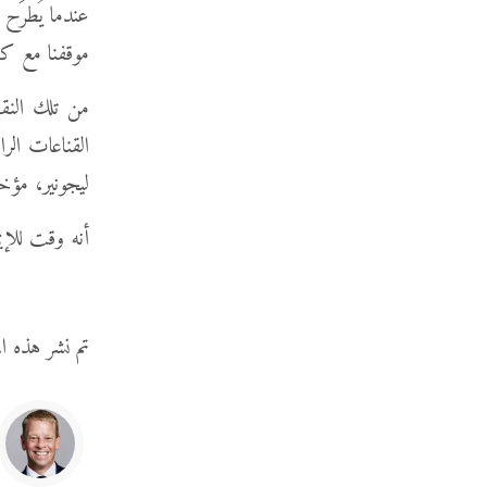
عندما يُطرَح
موقفنا مع كن
من تلك النق
ليجونير، مؤخر
أنه وقت للإيم
تم نشر هذه ا