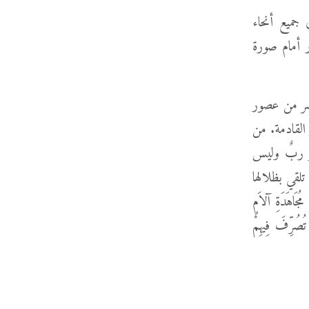
 جميع أنحاء
ر أمام صورة
عصر من عصور
القادمة. من
و ربٌ وليس
تلقي بظلالها
اهَدَةِ آلاَمٍ
ُصُرِّفَ فِيهِمْ