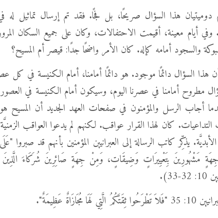
ميتيان هذا السؤال صريحًا، بل فجًا. فقد تم إرسال تماثيل له في
َة. وفي أيام معينة، أقيمت الاحتفالات، وكان على جميع السكان المرو
بوكة والسجود أمامه كإله. كان الأمر واضحًا جدًا: قيصر أم المسيح؟
ن هذا السؤال دائمًا موجود. هو دائمًا أمامنا، أمام الكنيسة في كل 
ؤال مطروح أمامنا في عصرنا اليوم، وسيكون أمام الكنيسة في العصور 
ما أجاب الرسل والمؤمنون في صفحات العهد الجديد أن المسيح ه
تداعيات. كان لهذا القرار عواقب. لكنهم لم يدعوا العواقب الزمنيَّة 
بديَّة. يذكِّر كاتب الرسالة إلى العبرانيين المؤمنين بأنهم قد صبروا "عَلَى مُجَ
ِهَةٍ مَشْهُورِينَ بِتَعْيِيرَاتٍ وَضِيقَاتٍ، وَمِنْ جِهَةٍ صَائِرِينَ شُرَكَاءَ الَّذِينَ ت
3-33).
ِي لَهَا مُجَازَاةٌ عَظِيمَةٌ".