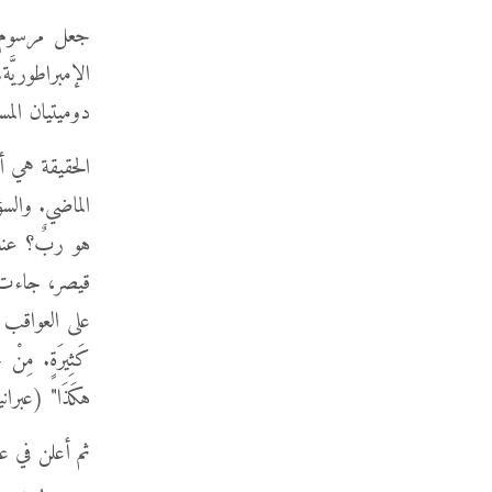
جعل مرسوم دو
الإمبراطوريّ
دوميتيان المس
الحقيقة هي أ
الماضي. والس
هو ربٌ؟ عند
قيصر، جاءت ال
على العواقب الأ
كَثِيرَةٍ. مِنْ ج
هكَذَا" (عبرانيين 10: 2
ثم أعلن في عبرانيين 10: 35 "فَلاَ تَطْرَحُوا ثِقَتَكُمُ الَّت