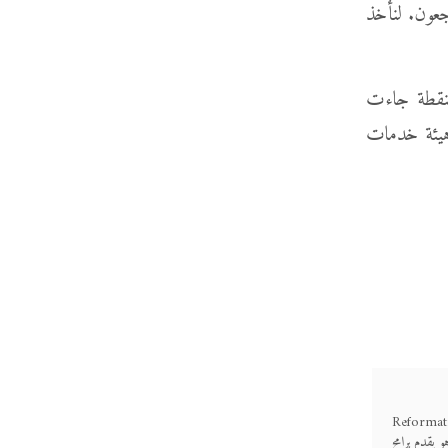
جعون. لنأخذ
لنقطة جاءت
ن (Chris Larson)، زميلي في هيئة خدمات
لكتاب المقدس للإصلاح Reformation Bible
و يقدم برامج