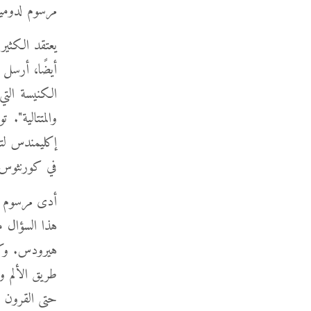
مرسوم لدوميت
يعتقد الكثير
أيضًا، أرسل 
الكنيسة التي
والمتتالية"
إكليمندس لتع
في كورنثوس أ
أدى مرسوم د
هذا السؤال مت
هيرودس. وكا
طريق الألم و
حتى القرون ا