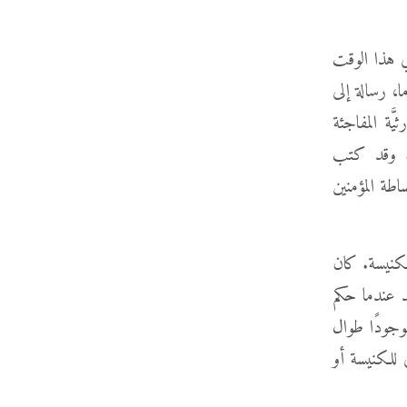
ي هذا الوقت
، رسالة إلى
َة المفاجئة
ة. وقد كتب
طة المؤمنين
كنيسة. كان
ُد عندما حكم
جودًا طوال
 للكنيسة أو