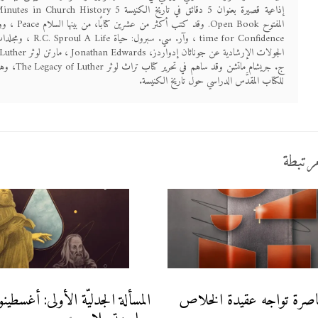
time for Confidence ، وآر. سي. سبرول:
ج. جريشام ماتشن وقد ساهم 
للكتاب المقدَّس الدراسي حول تاريخ الكنيسة.
رتبطة
اصرة تواجه عقيدة الخلاص
المسألة الجدليّة الأولى: أغسطي