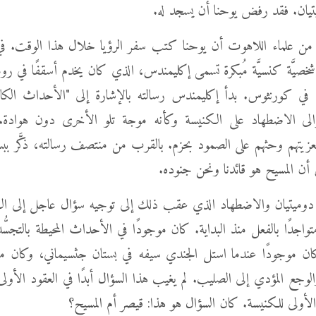
يان. فقد رفض يوحنا أن يسجد له.
 من علماء اللاهوت أن يوحنا كتب سفر الرؤيا خلال هذا الوقت. ف
شخصيَّة كنسيَّة مُبكرة تسمى إكليمندس، الذي كان يخدم أسقفًا في روما
 في كورنثوس. بدأ إكليمندس رسالته بالإشارة إلى "الأحداث الكارثيّ
. توالى الاضطهاد على الكنيسة وكأنه موجة تلو الأخرى دون هواد
زيتهم وحثهم على الصمود بحزم. بالقرب من منتصف رسالته، ذكَّر ببسا
ن المسيح هو قائدنا ونحن جنوده.
وميتيان والاضطهاد الذي عقب ذلك إلى توجيه سؤال عاجل إلى ال
واجدًا بالفعل منذ البداية. كان موجودًا في الأحداث المحيطة بالتجسّ
ن موجودًا عندما استل الجندي سيفه في بستان جثسيماني، وكان مو
الوجع المؤدي إلى الصليب. لم يغيب هذا السؤال أبدًا في العقود الأولى
لأولى للكنيسة. كان السؤال هو هذا: قيصر أم المسيح؟