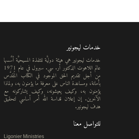
خدمات ليجونير
خدمات ليجونير هي هيئة دوليَّة للتلمذة المسيحيَّة أسَّسها
عالم اللاهوت الدكتور أر. سي. سبرول في عام 1971
من أجل تقديم الحق الموجود في الكتاب المُقدَّس
بأمانة، ومساعدة الناس على معرفة ما يؤمنون به، ولماذا
يؤمنون به، وكيف يعيشونه، وكيف يشاركونه مع
الآخرين. إن إعلان قداسة الله أمر أساسي لتحقيق
هدف ليجونير.
للتواصل معنا
Ligonier Ministries