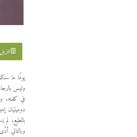
تنزيل
يومًا ما سنك
وليس بالرجاء 
دوميتيان إمب
بالطبع، لم ي
وبالتالي أد