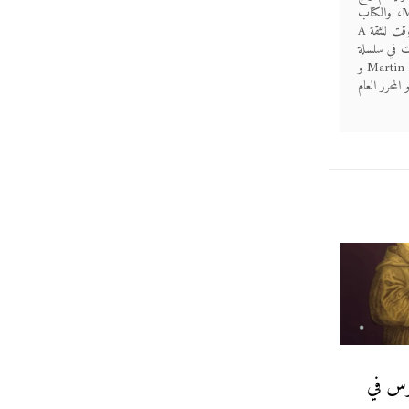
إذاعية قصيرة بعنوان 5 دقائق في تاريخ الكنيسة 5 Minutes in Church History، والكتاب
المفتوح Open Book. وقد كتب أكثر من عشرين كتابًا، من بينها السلام Peace ، ووقت للثقة A
 حياة R.C. Sproul A Life ، ومجلدات في سلسلة
الجولات الإرشادية عن جوناثان إدواردز، Jonathan Edwards ، مارتن لوثر Martin Luther و
في تحرير كتاب تراث لوثر The Legacy of Luther، وهو المحرر العام
نوس في