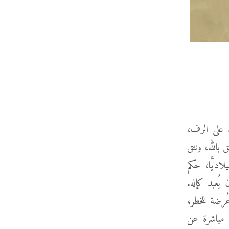
ه على الرف،
 بالله، ونثق
في المسيح، ونثق في الإنجيل، ونثق في الرجاء. في عام 90 ميلاديًّا، حكم
يُعبد كإله.
ُرضة للخطر،
 مباشرة عن