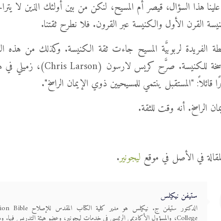
 علينا هذا السؤال، قيصر أم المسيح، لنكن من بين أولئك الذين لا يترا
يسة القرن الأول والكنيسة عبر القرون. فلا نطرح ثقتنا.
طة الفريدة لربوبيَّة المسيح جاءت ثقة الكنيسة. وكذلك من هذه ا
القناعات الراسخة للكنيسة. صرَّح كريس لارسو
ًا قائلاً: "المستقبل ينتمي للمسيحيين ذوي الإيمان الراسخ".
ان الراسخ. أنه وقت للثقة.
لمقالة في الأصل في موقع
ليجونير
.
ستيفن نيكيلس
الدكتور ستيفن ج. نيكيلس هو مدير كلية ا
College، والمسؤول الأكاديمي الرئيسي في خدمات ليجونير، وعضو هيئة التدريس فيها. وه