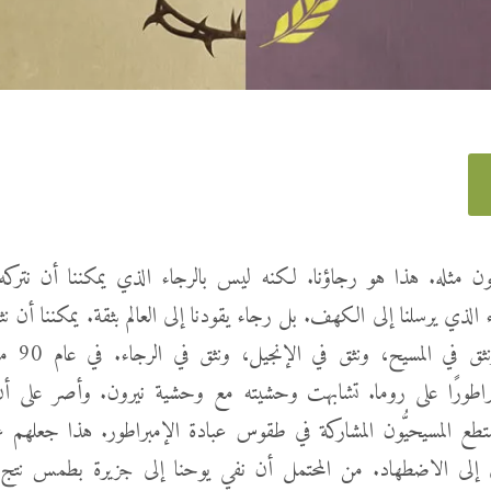
ون مثله. هذا هو رجاؤنا. لكنه ليس بالرجاء الذي يمكننا أن نترك
الذي يرسلنا إلى الكهف. بل رجاء يقودنا إلى العالم بثقة. يمكننا أن نثق
في كلمته، ونثق 
راطورًا على روما. تشابهت وحشيته مع وحشية نيرون. وأصر على أن 
ستطع المسيحيُّون المشاركة في طقوس عبادة الإمبراطور. هذا جعلهم ع
َّى إلى الاضطهاد. من المحتمل أن نفي يوحنا إلى جزيرة بطمس نتج