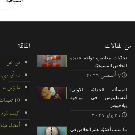
المسيحيّة
من المقالات
القائمة
تحدّيات معاصرة تواجه عقيدة
من نحن
الخلاص المسيحيّة
د. أر. سي.
۷ أغسطس ۲۰۲٦
ما نؤمن به
المسألة الجدليّة الأولى:
أغسطينوس في مواجهة
10 تعهدات لا تتزعزع
بيلاچيوس
كيف نقوم ب
۳۱ يوليو ۲۰۲٦
أعضاء هيئة 
ما سبب أهمّيّة علم الخلاص في