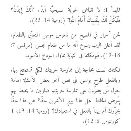
المبدأ 1
: لا تتباهى الحريَّة المسيحيَّة أبدًا. "أَلَكَ إِيمَانٌ؟
فَلْيَكُنْ لَكَ بِنَفْسِكَ أَمَامَ اللهِ!" (رومية 14: 22).
نحن أحرار في المسيح من ناموس موسى المتعلِّق بالطعام؛
لقد أعلن الرب يسوع أنه ما من طعام نجس (مرقس 7:
18-19). فبإمكاننا في النهاية تناول البودنج الأسود.
لكنك لست بحاجة إلى ممارسة حريتك لكي تستمتع بها.
وبالفعل طرح بولس في نص آخر بعض الأسئلة الهامة
حول مَن يصرُّون على ممارسة حريتهم ضاربين ما يحيط بهم
بِعُرض الحائط: هل هذا يبني الآخرين حقًا؟ هل هذا حقًا
يحرِّرك أم يبدأ بالفعل في استعبادك؟ (رومية 14: 19؛ 1
كورنثوس 6: 12).