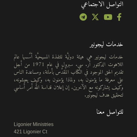
التواصل الاجتماعي
خدمات ليجونير
خدمات ليجونير هي هيئة دوليَّة للتلمذة المسيحيَّة أسَّسها عالم
اللاهوت الدكتور أر. سي. سبرول في عام 1971 من أجل
تقديم الحق الموجود في الكتاب المُقدَّس بأمانة، ومساعدة الناس
على معرفة ما يؤمنون به، ولماذا يؤمنون به، وكيف يعيشونه،
وكيف يشاركونه مع الآخرين. إن إعلان قداسة الله أمر أساسي
لتحقيق هدف ليجونير.
للتواصل معنا
Ligonier Ministries
421 Ligonier Ct