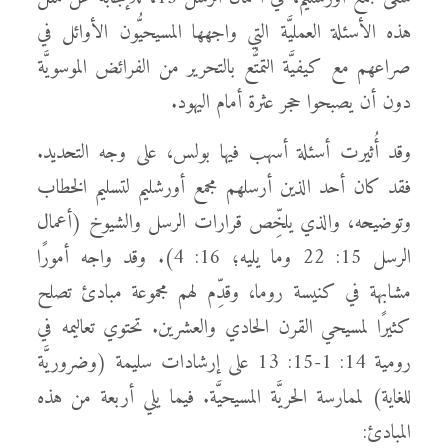
هذه الأسئلة العمليَّة التي واجهها المسيحيُّون الأوائل في
صراعهم مع كيفيَّة التمتُّع بالتحرير من الفرائض الموسويَّة
دون أن يصبحوا حجر عثرة أمام اليهود.
وقد أُثيرت أسئلة أسهب فيها بولس، على وجه التحديد.
فقد كان أحد الذين أرسلهم مجمع أورشليم لتسليم الخطاب
وتوضيحه، والذي يلخِّص قرارات الرسل والشيوخ (أعمال
الرسل 15: 22 وما يليه؛ 16: 4). وقد واجه أمورًا
مشابهة في كنيسة روما، وقدِّم لهم مجموعة مبادئ تصلح
كثيرًا لمسيحي القرن الحادي والعشرين. تحتوي تعاليمه في
رومية 14: 1-15: 13 على إرشادات سليمة (وضروريَّة
للغاية) لممارسة الحريَّة المسيحيَّة. فيما يلي أربعة من هذه
المبادئ: