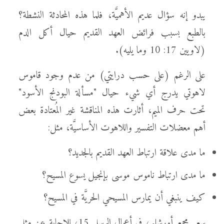
يبدو إنه سؤال عديم الأهميَّة، فلما هذه المحادثة النشطة؟
بالطبع بسبب فرائض العهد القديم حيال أكل الدم
(لاويين 17: 10 وما يليه).
على الرغم (على حسب درايتي) من عدم وجود قاموس
لاهوتي يدرج أي شيء حيال "مسألة البودنج الأسود"
تحت حرف الميم، أثارت هذه المناقشة غير المُعتادة بعض
أهم معضلات التفسير واللاهوت الأساسيَّة، مثل:
ما مدى علاقة ارتباط العهد القديم بالجديد؟
ما مدى ارتباط ناموس موسى بإنجيل يسوع المسيح؟
كيف ينبغي أن يمارس المسيحي الحريَّة في المسيح؟
سعى مجمع أورشليم، في أعمال الرسل 15، للإجابة عن مثل