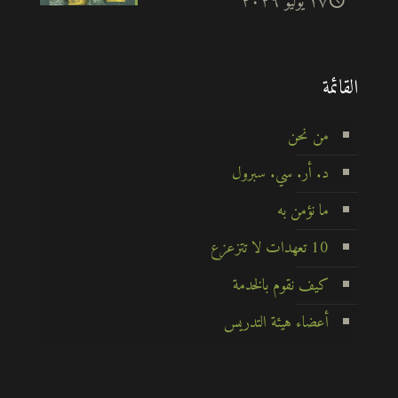
۱۷ يوليو ۲۰۲٦
القائمة
من نحن
د. أر. سي. سبرول
ما نؤمن به
10 تعهدات لا تتزعزع
كيف نقوم بالخدمة
أعضاء هيئة التدريس