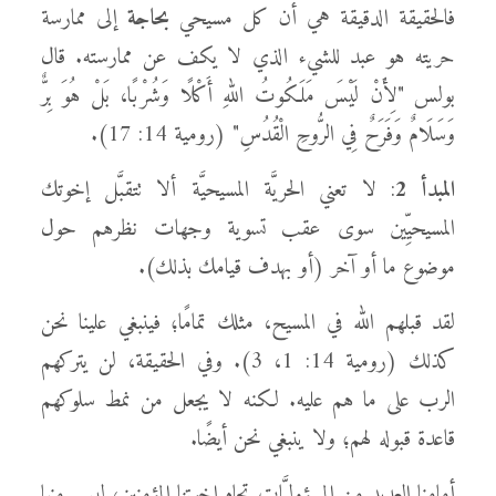
فالحقيقة الدقيقة هي أن كل مسيحي
بحاجة
إلى ممارسة
حريته هو عبد للشيء الذي لا يكف عن ممارسته. قال
بولس "لِأَنْ لَيْسَ مَلَكُوتُ اللهِ أَكْلًا وَشُرْبًا، بَلْ هُوَ بِرٌّ
وَسَلَامٌ وَفَرَحٌ فِي الرُّوحِ الْقُدُسِ" (رومية 14: 17).
المبدأ 2
: لا تعني الحريَّة المسيحيَّة ألا تتقبَّل إخوتك
المسيحيِّين سوى عقب تسوية وجهات نظرهم حول
موضوع ما أو آخر (أو بهدف قيامك بذلك).
لقد قبلهم الله في المسيح، مثلك تمامًا؛ فينبغي علينا نحن
كذلك (رومية 14: 1، 3). وفي الحقيقة، لن يتركهم
الرب على ما هم عليه. لكنه لا يجعل من نمط سلوكهم
قاعدة قبوله لهم؛ ولا ينبغي نحن أيضًا.
أمامنا العديد من المسؤوليَّات تجاه إخوتنا المؤمنين، ليس منها