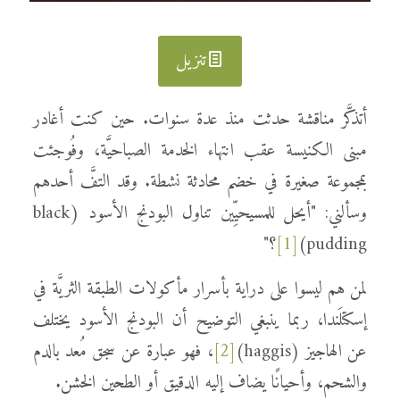
تنزيل
أتذكَّر مناقشة حدثت منذ عدة سنوات. حين كنت أغادر
مبنى الكنيسة عقب انتهاء الخدمة الصباحيَّة، وفُوجئت
بمجموعة صغيرة في خضم محادثة نشطة. وقد التفَّ أحدهم
وسألني: "أيحل للمسيحيِّين تناول البودنج الأسود (black
pudding)
[1]
؟"
لمن هم ليسوا على دراية بأسرار مأكولات الطبقة الثريَّة في
إسكتلَندا، ربما ينبغي التوضيح أن البودنج الأسود يختلف
عن الهاجيز (haggis)
[2]
، فهو عبارة عن سجق مُعد بالدم
والشحم، وأحيانًا يضاف إليه الدقيق أو الطحين الخشن.