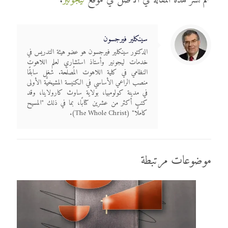
تم نشر هذه المقالة في الأصل في موقع
ليجونير
.
سينكلير فيرجسون
الدكتور سينكلير فيرجسون هو عضو هيئة التدريس في
خدمات ليجونير وأستاذ استشاري لعلم اللاهوت
النظامي في كلية اللاهوت المُصلَحة. شغل سابقًا
منصب الراعي الأساسي في الكنيسة المشيخيَّة الأولى
في مدينة كولومبيا، بولاية ساوث كارولاينا، وقد
كتب أكثر من عشرين كتابًا، بما في ذلك "المسيح
كاملًا" (The Whole Christ).
موضوعات مرتبطة