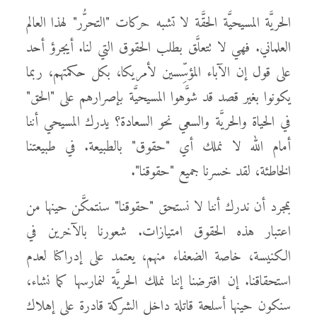
الحريَّة المسيحيَّة الحقَّة لا تشبه حركات "التحرُّر" لهذا العالم
العلماني. فهي لا تتعلَّق بطلب الحقوق التي لنا. أيجرؤ أحد
على قول إن الآباء المؤسِّسين لأمريكا، بكل حكمتهم، ربما
يكونوا بغير قصد قد شوَّهوا المسيحيَّة بإصرارهم على "الحق"
في الحياة والحريَّة والسعي نحو السعادة؟ يدرك المسيحي أننا
أمام الله لا نملك أي "حقوق" بالطبيعة. في طبيعتنا
الخاطئة، لقد خسرنا جميع "حقوقنا".
بمجرد أن ندرك أننا لا نستحق "حقوقنا" سنتمكَّن حينها من
اعتبار هذه الحقوق امتيازات. شعورنا بالآخرين في
الكنيسة، خاصة الضعفاء منهم، يعتمد على إدراكنا لعدم
استحقاقنا. إن افترضنا إننا نملك الحريَّة لنمارسها كما نشاء،
سنكون حينها أسلحة قاتلة داخل الشركة قادرة على إهلاك