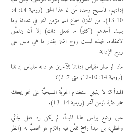
إدانتهم. فالمسيح وحده مَن له هذا الحق (رومية 14: 4،
10-13). من المُحزن سماع اسم مؤمن آخر في محادثة وما
يلبث أحدهم (كثيرًا ما نفعل ذلك) إلا أن ينقضَّ
لانتقاده. فهذه ليست روح التميز بقدر ما هي دليل على
روح الإدانة.
ماذا لو صار مقياس إدانتنا للآخرين هو ذاته مقياس إدانتنا
(رومية 14: 10-12؛ متى 7: 2)؟
المبدأ 3
: لا ينبغي استخدام الحريَّة المسيحيَّة على نحو يجعلك
حجر عثرة لمؤمن آخر (رومية 14: 13).
حين وضع بولس هذا المبدأ، لم يكن رد فعل فجائي
ولحظي، بل مبدأ راسخ تمعَّن فيه والتزم هو شخصيًّا به (انظر