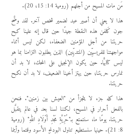
مَن مات المسيح من أجلهم (رومية 14: 15، 20).
هذا لا يعني أن أصير عبد لضمير شخص آخر. لقد وضَّح
جون كَلفن هذه النقطة جيدًا حين قال إنه علينا كبح
حريتنا من أجل المؤمنين الضعفاء، لكن ليس أثناء
مواجهتنا للفريسيِّين (المتديِّنين) الذين يطلبون التزامنا بما هو
ليس كتابيًّا. حين يكون الإنجيل على المحك، لا بد أن
نمارس حريتنا؛ حين يهتز أخينا الضعيف، لا بد أن نكبح
حريتنا.
هذا كله جزء لا يتجزأ من "العيش بين زمنين". فنحن
بالفعل أحرار في المسيح، لكننا لسنا بعد في عالم يتقبَّل
حريتنا. يومًا ما، سنتمتع بـ"حُرِّيَّةِ مَجْدِ أَوْلَادِ اللهِ" (رومية
8: 21). حينها سنستطيع تناول البودنج الأسود وقتما وأينما