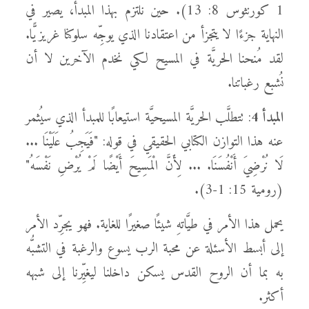
1 كورنثوس 8: 13). حين نلتزم بهذا المبدأ، يصير في
النهاية جزءًا لا يتجزأ من اعتقادنا الذي يوجِّه سلوكنا غريزيًّا.
لقد مُنحنا الحريَّة في المسيح لكي نخدم الآخرين لا أن
نُشبع رغباتنا.
المبدأ 4
: تتطلَّب الحريَّة المسيحيَّة استيعابًا للمبدأ الذي سيُثمر
عنه هذا التوازن الكتابي الحقيقي في قوله: "فَيَجِبُ عَلَيْنَا ...
لَا نُرْضِيَ أَنْفُسَنَا. ... لِأَنَّ الْمَسِيحَ أَيْضًا لَمْ يُرْضِ نَفْسَهُ"
(رومية 15: 1-3).
يحمل هذا الأمر في طيَّاتهِ شيئًا صغيرًا للغاية. فهو يجرِّد الأمر
إلى أبسط الأسئلة عن محبة الرب يسوع والرغبة في التشبُّه
به بما أن الروح القدس يسكن داخلنا ليغيِّرنا إلى شبهه
أكثر.