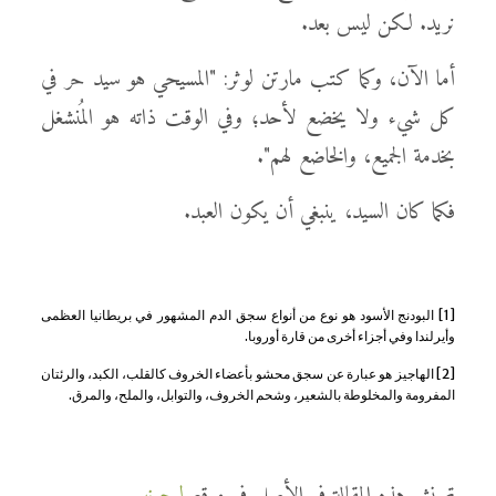
نريد. لكن ليس بعد.
أما الآن، وكما كتب مارتن لوثر: "المسيحي هو سيد حر في
كل شيء ولا يخضع لأحد؛ وفي الوقت ذاته هو المُنشغل
بخدمة الجميع، والخاضع لهم".
فكما كان السيد، ينبغي أن يكون العبد.
[1]
البودنج الأسود هو نوع من أنواع سجق الدم المشهور في بريطانيا العظمى
وأيرلندا وفي أجزاء أخرى من قارة أوروبا.
[2]
الهاجيز هو عبارة عن سجق محشو بأعضاء الخروف كالقلب، الكبد، والرئتان
المفرومة والمخلوطة بالشعير، وشحم الخروف، والتوابل، والملح، والمرق.