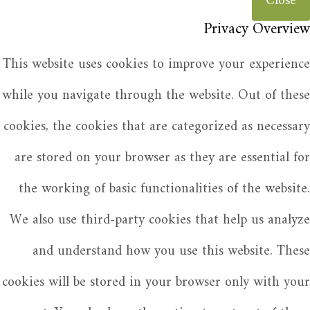
Close
Privacy Overview
This website uses cookies to improve your experience
while you navigate through the website. Out of these
cookies, the cookies that are categorized as necessary
are stored on your browser as they are essential for
the working of basic functionalities of the website.
We also use third-party cookies that help us analyze
and understand how you use this website. These
cookies will be stored in your browser only with your