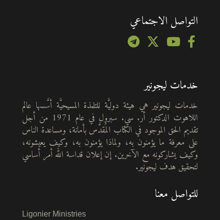
التواصل الاجتماعي
خدمات ليجونير
خدمات ليجونير هي هيئة دوليَّة للتلمذة المسيحيَّة أسَّسها عالم
اللاهوت الدكتور أر. سي. سبرول في عام 1971 من أجل
تقديم الحق الموجود في الكتاب المُقدَّس بأمانة، ومساعدة الناس
على معرفة ما يؤمنون به، ولماذا يؤمنون به، وكيف يعيشونه،
وكيف يشاركونه مع الآخرين. إن إعلان قداسة الله أمر أساسي
لتحقيق هدف ليجونير.
للتواصل معنا
Ligonier Ministries