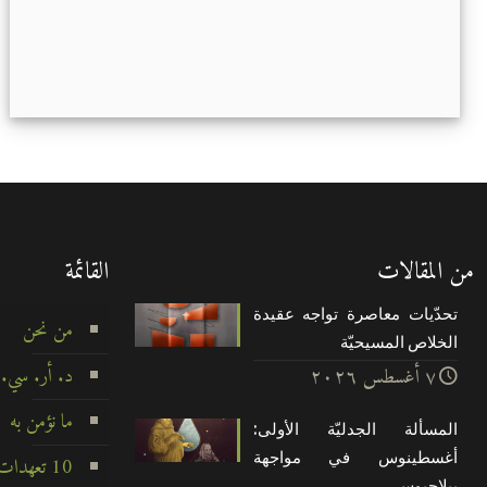
من المقالات
القائمة
تحدّيات معاصرة تواجه عقيدة
من نحن
الخلاص المسيحيّة
د. أر. سي.
۷ أغسطس ۲۰۲٦
ما نؤمن به
المسألة الجدليّة الأولى:
أغسطينوس في مواجهة
10 تعهدات لا تتزعزع
بيلاچيوس