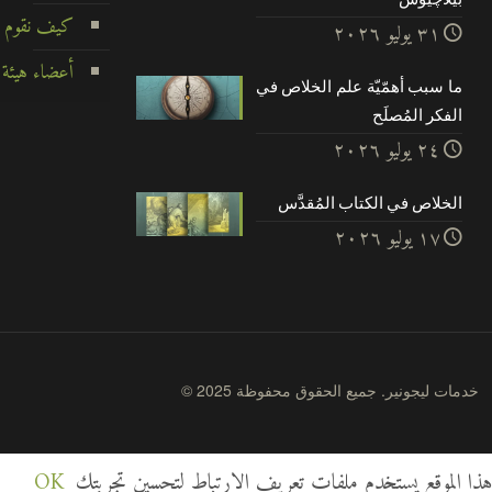
كيف نقوم ب
۳۱ يوليو ۲۰۲٦
أعضاء هيئة 
ما سبب أهمّيّة علم الخلاص في
الفكر المُصلَح
۲٤ يوليو ۲۰۲٦
الخلاص في الكتاب المُقدَّس
۱۷ يوليو ۲۰۲٦
© 2025 خدمات ليجونير. جميع الحقوق محفوظة
هذا الموقع يستخدم ملفات تعريف الارتباط لتحسين تجربتك
OK