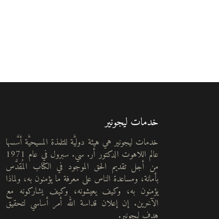
خدمات ليجونير
خدمات ليجونير هي هيئة دوليَّة للتلمذة المسيحيَّة أسَّسها
عالم اللاهوت الدكتور أر. سي. سبرول في عام 1971
من أجل تقديم الحق الموجود في الكتاب المُقدَّس
بأمانة، ومساعدة الناس على معرفة ما يؤمنون به، ولماذا
يؤمنون به، وكيف يعيشونه، وكيف يشاركونه مع
الآخرين. إن إعلان قداسة الله أمر أساسي لتحقيق
هدف ليجونير.