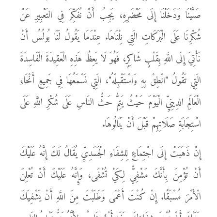
صَلَّيْنَا وَدَخَلْنَا إِلَى مَحْضَرِهِ، يَجِبُ أَنْ نُفَكِّرَ فِي التَعْبِيرِ عَنْ
شُكْرِنَا عَلَى الْبَرَكَاتِ الَتِي نِلْنَاهَا. عِنْدَمَا يَقُولُ لَنَا بُولُسُ أَنْ
نَأْتِيَ إِلَى اللَّهِ بِقَلْبٍ شَاكِرٍ، فَهُوَ لَا يَعِظُ هَذِهِ الْعَقِيدَةَ الْفَاسِدَةَ
الَتِي تَقُولُ "انْطِقْ بِهِ وَاسْتَقْبِلْهُ"، الَتِي نَسْمَعُهَا فِي جَمِيعِ أَنْحَاءِ
الْعَالَمِ الدِينِيِّ الْيَوْمَ حَيْثُ يَتِمُّ حَثُّ النَاسِ عَلَى شُكْرِ اللَّهِ عَلَى
اسْتِجَابَةِ صَلَاتِهِمْ قَبْلَ أَنْ يَنَالُوهَا.
إِنْ ذَهَبَتْ إِلَى اجْتِمَاعٍ لِلشِفَاءِ الْجَسَدِيِّ يُقَالُ لَكَ إِنَّهُ عَلَيْكَ
أَنْ تُؤْمِنَ بِأَنَّكَ مَشْفِيٌّ لِكَيْ تُشْفَى، وَإِنَّهُ عَلَيْكَ أَنْ تُعْلِنَ
الْأَمْرَ مُسْبَقًا. إِنْ كُنْتَ أَعْمَى وَطَلَبْتَ مِنَ اللَّهِ أَنْ يَشْفِيَكَ