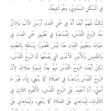
فِي الْمَسْكَنِ السَمَاوِيِّ، وَهُوَ شَفِيعُنَا.
لَكِنَّنَا نَفْهَمُ أَيْضًا أَنَّهُ فِي عَمَلِ الْفِدَاءِ أَرْسَلَ الْآبُ وَالِابْنُ
مَعًا الرُوحَ الْقُدُسَ، لِلْمُسَاعَدَةِ فِي تَطْبِيقِ عَمَلِ الْفِدَاءِ فِي
حَيَاتِنَا. وَتَطْبِيقُ الْفِدَاءِ هَذَا لَيْسَ مَحْصُورًا بِبَسَاطَةٍ بِالتَجْدِيدِ
وَالتَقْدِيسِ وَالْأُمُورِ الْأُخْرَى الَتِي يَصْنَعُهَا لَنَا الرُوحُ الْقُدُسُ،
لَكِنْ أَيْضًا، الرُوحُ الْقُدُسُ مُهِمٌّ جِدًّا لِمَسِيرَةِ صَلَاتِنَا. لِأَنَّ
الرُوحَ الْقُدُسَ يُسَاعِدُنَا فِي الصَلَاةِ كَمَا يَنْبَغِي. إِذًا، فَوْرَ مَا
أُصَلِّي، أَنَا أَعْتَمِدُ عَلَى الرُوحِ الْقُدُسِ، الْأُقْنُومِ الثَالِثِ فِي
الثَالُوثِ، لِيُسَاعِدَنِي عَلَى الصَلَاةِ كَمَا يَنْبَغِي، وَلِيُسَاعِدَنِي عَلَى