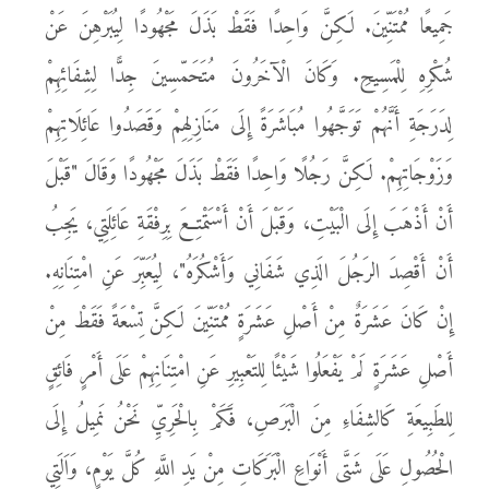
جَمِيعًا مُمْتَنِّينَ. لَكِنَّ وَاحِدًا فَقَطْ بَذَلَ مَجْهُودًا لِيُبَرْهِنَ عَنْ
شُكْرِهِ لِلْمَسِيحِ. وَكَانَ الْآخَرُونَ مُتَحَمّسِينَ جِدًّا لِشِفَائِهِمْ
لِدَرَجَةِ أَنَّهُمْ تَوَجَّهُوا مُبَاشَرَةً إِلَى مَنَازِلِهِمْ وَقَصَدُوا عَائِلَاتِهِمْ
وَزَوْجَاتِهِمْ. لَكِنَّ رَجُلًا وَاحِدًا فَقَطْ بَذَلَ مَجْهُودًا وَقَالَ "قَبْلَ
أَنْ أَذْهَبَ إِلَى الْبَيْتِ، وَقَبْلَ أَنْ أَسْتَمْتِعَ بِرِفْقَةِ عَائِلَتِي، يَجِبُ
أَنْ أَقْصِدَ الرَجُلَ الَذِي شَفَانِي وَأَشْكُرَهُ"، لِيُعَبِّرَ عَنِ امْتِنَانِهِ.
إِنْ كَانَ عَشَرَةٌ مِنْ أَصْلِ عَشَرَةٍ مُمْتَنِّينَ لَكِنَّ تِسْعَةً فَقَطْ مِنْ
أَصْلِ عَشَرَةٍ لَمْ يَفْعَلُوا شَيْئًا لِلتَعْبِيرِ عَنِ امْتِنَانِهِمْ عَلَى أَمْرٍ فَائِقٍ
لِلطَبِيعَةِ كَالشِفَاءِ مِنَ الْبَرَصِ، فَكَمْ بِالْحَرِيِّ نَحْنُ نَمِيلُ إِلَى
الْحُصُولِ عَلَى شَتَّى أَنْوَاعِ الْبَرَكَاتِ مِنْ يَدِ اللَّهِ كُلَّ يَوْمٍ، وَاَلَتِي