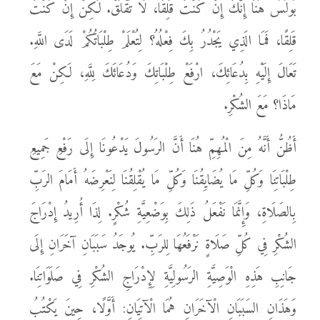
بُولُسُ هُنَا إِنَّكَ إِنْ كُنْتَ قَلِقًا، لَا تَقْلَقْ. لَكِنْ إِنْ كُنْتَ
قَلِقًا، فَمَا الَذِي يَجْدُرُ بِكَ فِعْلُهُ؟ لِتُعْلَمْ طِلْبَاتُكُمْ لَدَى اللَّهِ.
تَعَالَ إِلَيْهِ بِدُعَائِكَ، ارْفَعْ طِلْبَاتِكَ وَدُعَائَكَ لِلَّهِ، لَكِنْ مَعَ
مَاذَا؟ مَعَ الشُكْرِ.
أَظُنُّ أَنَّهُ مِنَ الْمُهِمِّ هُنَا أَنَّ الرَسُولَ يَدْعُونَا إِلَى رَفْعِ جَمِيعِ
طِلْبَاتِنَا وَكُلِّ مَا يُضَايِقُنَا وَكُلِّ مَا يُقْلِقُنَا لِنَعْرِضَهُ أَمَامَ الرَبِّ
بِالصَلَاةِ، وَإِنَّمَا نَفْعَلُ ذَلِكَ بِوَضْعِيَّةِ شُكْرٍ. لِذَا أُرِيدُ إِدْرَاجَ
الشُكْرِ فِي كُلِّ صَلَاةٍ نَرْفَعُهَا لِلرَبِّ. يُوجَدُ سَبَبَانِ آخَرَانِ إِلَى
جَانِبِ هَذِهِ الْوَصِيَّةِ الرَسُولِيَّةِ لِإِدْرَاجِ الشُكْرِ فِي صَلَوَاتِنَا.
وَهَذَانِ السَبَبَانِ الْآخَرَانِ هُمَا الْآتِيَانِ: أَوَّلًا، حِينَ يَكْتُبُ