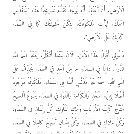
الْأَرْضِ. أَنَا أَعْتَقِدُ أَنَّهُ يُوجَدُ تَقَدُّمٌ تَدْرِيجِيًّا هُنَا، "لِيَتَقَدَّسِ
اسْمُكَ. لِيَأْتِ مَلَكُوتُكَ. لِتَكُنْ مَشِيئَتُكَ كَمَا فِي السَّمَاءِ
كَذَلِكَ عَلَى الْأَرْضِ".
دَعُونِي أَقُولُ هَذَا الْأَمْرَ. الْآنَ بَيْنَمَا أَتَكَلَّمُ، يُعْتَبَرُ اسْمُ اللَّهِ
قُدُّوسًا دَائِمًا فِي السَمَاءِ. مَا مِنْ أَحَدٍ فِي السَمَاءِ يُجَدِّفُ عَلَى
اسْمِ اللَّهِ. اسْمُهُ غَيْرُ مُدَنَّسٍ أَبَدًا فِي السَمَاءِ. مَلَكُوتُهُ مَوْجُودٌ
أَصْلًا بِمِلْءِ الْمَجْدِ وَالْكَرَامَةِ وَالْقُوَّةِ فِي السَمَاءِ. يَسُوعُ الْمَسِيحُ
مُتَوَّجٌ كَرَبِّ الْأَرْبَابِ وَمَلِكِ الْمُلُوكِ. كُلُّ إِنْسَانٍ فِي السَمَاءِ،
وَكُلُّ مَلَاكٍ فِي السَمَاءِ، وَكُلُّ إِنْسَانٍ أَصْبَحَ كَامِلًا فِي السَمَاءِ