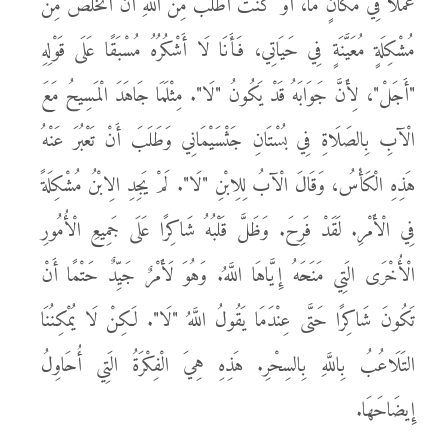
عَمَلًا فِي مَكَانٍ مَا، أَوْ كُنْتُ أَطْلُبُ مِنَ اللَّهِ أَنْ أَتَخَلَّصَ مِنْ
مُشْكِلَةٍ مُعَيَّنَةٍ فِي حَيَاتِي، فَأَنَا لَا أَشْكُرُهُ مُسْبَقًا عَلَى قَوْلِهِ
"أَجَلْ"، لِأَنَّ جَوَابَهُ قَدْ يَكُونُ "لَا". مِثْلَمَا جَاهَدَ الْمَسِيحُ مَعَ
الْآبِ بِالصَلَاةِ فِي بُسْتَانِ جَثْسَيْمَانِي وَطَلَبَ أَنْ تَعْبُرَ عَنْهُ
هَذِهِ الْكَأْسُ، وَقَالَ الْآبُ لِلِابْنِ "لَا". لَمْ يَجِدِ الِابْنُ مُشْكِلَةً
فِي الْأَمْرِ. لَقَدْ فَرِحَ. وَظَلَّ قَلْبُهُ شَاكِرًا عَلَى جَمِيعِ الْأُمُورِ
الْأُخْرَى الَتِي مَنَحَهُ إِيَّاهَا اللَّهُ. وَهُوَ لَأَمْرٌ جَيِّدٌ حَتْمًا أَنْ
تَكُونَ شَاكِرًا حَتَّى عِنْدَمَا يَقُولُ اللَّهُ "لَا". لَكِنْ لَا يُمْكِنُنَا
التَلَاعُبُ بِاللَّهِ بِالسِحْرِ. هَذِهِ هِيَ الْفِكْرَةُ الَتِي أُحَاوِلُ
إِيضَاحَهَا.