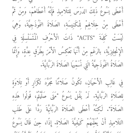
أَعْطَى يَسُوعُ ذَلِكَ الدَرْسَ لِلتَلَامِيذِ فَإِنَّهُ أَعْطَاهُمْ، وَمِنْ ثَمَّ
أَعْطَى مِنْ خِلَالِهِمْ لِلْكَنِيسَةِ، الصَلَاةَ النَمُوذَجِيَّةَ، وَهِيَ
لَيْسَتْ كَلِمَةَ "ACTS" ذَاتَ الْأَحْرُفِ الْمُتَسَلْسِلَةِ فِي
الْإِنْجِلِيزِيَّةِ، بالرَغْمِ مِنْ أَنَّهَا تَعْكِسُ الْأَمْرَ بِطُرُقٍ عِدَّةٍ، وَإِنَّمَا
الصَلَاةُ النَمُوذَجِيَّةُ الَتِي نُسَمِّيهَا الصَلَاةَ الرَبَّانِيَّةَ.
فِي غَالِبِ الْأَحْيَانِ، تَكُونُ صَلَاتُنَا مُجَرَّدَ تَكْرَارٍ أَوْ تِلَاوَةٍ
لِلصَلَاةِ الرَبَّانِيَّةِ. لَمْ يَقُلْ يَسُوعُ "مَتَى صَلَّيْتُمْ، قُولُوا هَذِهِ
الصَلَاةَ". لَكِنَّهُ أَعْطَى الصَلَاةَ الرَبَّانِيَّةَ رَدًّا عَلَى طَلَبِ
التَلَامِيذِ أَنْ يُعَلِّمَهُمْ كَيْفِيَّةَ الصَلَاةِ. إِذًا، حِينَ قَالَ يَسُوعُ