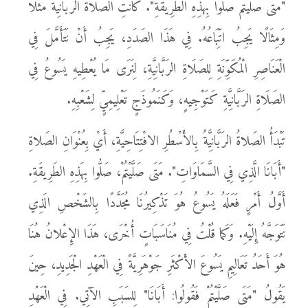
"مَتَى صَلَّيْتُمْ صَلُّوا بِهَذِهِ الطَرِيقَةِ". كَانَتِ الصَلَاةُ الرَبَّانِيَّةُ مَثَلًا
وَمِثَالًا يَجِبُ اتِّبَاعُهُ. فِي هَذَا الصَدَدِ، يَجِبُ أَنْ نَتَأَمَّلَ فِي
الْعَنَاصِرِ الْمُكَوِّنَةِ لِلصَلَاةِ الرَبَّانِيَّةِ، لِنَرَى مَا يُعْطِيهِ يَسُوعُ فِي
الصَلَاةِ الرَبَّانِيَّةِ كَتَوْجِيهٍ، وَكَنَمُوذَجٍ تَعْلِيمِيٍّ لِشَعْبِهِ.
تَبْدَأُ الصَلاةُ الرَبَّانِيَّةُ بِالأَسْطُرِ الافْتِتَاحِيَّةِ، أَيْ بِعُنْوَانِ الصَلاةِ
"أَبَانَا الَّذِي فِي السَّمَاوَاتِ". مَتَى صَلَّيْتُمْ، صَلُّوا بِهَذِهِ الطَرِيقَةِ.
أَوَّلُ أَمْرٍ فَعَلَهُ يَسُوعُ هُوَ تَذْكِيرُنَا مُجَدَّدًا بِالشَخْصِ الَذِي
نَتَوَجَّهُ إِلَيْهِ. وَكَما قُلْتُ فِي مُنَاسَبَاتٍ أُخْرَى، هَذَا الإِعْلانُ هُنَا
هُوَ أَحَدُ تَعَالِيمِ يَسُوعَ الأَكْثَرِ جَوْهَرِيَّةً فِي الْعَهْدِ الْجَدِيدِ، حِينَ
يَقُولُ "مَتَى صَلَّيْتُمْ فَقُولُوا: أَبَانَا" لِلسَبَبِ الآتِي. فِي الْعَهْدِ