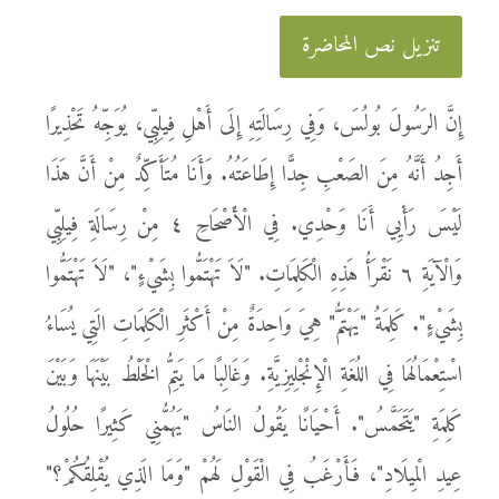
تنزيل نص المحاضرة
إِنَّ الرَسُولَ بُولُسَ، وَفِي رِسَالَتِهِ إِلَى أَهْلِ فِيلِبِّي، يُوَجِّهُ تَحْذِيرًا
أَجِدُ أَنَّهُ مِنَ الصَعْبِ جِدًّا إِطَاعَتُهُ. وَأَنَا مُتَأَكِّدٌ مِنْ أَنَّ هَذَا
لَيْسَ رَأْيِي أَنَا وَحْدِي. فِي الْأَصْحَاحِ ٤ مِنْ رِسَالَةِ فِيلِبِّي
وَالْآيَةِ ٦ نَقْرَأُ هَذِهِ الْكَلِمَاتِ. "لَاَ تَهْتَمُّوا بِشَيْءٍ"، "لَاَ تَهْتَمُّوا
بِشَيْءٍ". كَلِمَةُ "يَهْتَمُّ" هِيَ وَاحِدَةٌ مِنْ أَكْثَرِ الْكَلِمَاتِ الَتِي يُسَاءُ
اسْتِعْمَالُهَا فِي اللُغَةِ الْإِنْجْلِيزِيَّةِ. وَغَالِبًا مَا يَتِمُّ الْخَلْطُ بَيْنَهَا وَبَيْنَ
كَلِمَةِ "يَتَحَمَّسُ". أَحْيَانًا يَقُولُ النَاسُ "يَهُمُّنِي كَثِيرًا حُلُولُ
عِيدِ الْمِيلَادِ"، فَأَرْغَبُ فِي الْقَوْلِ لَهُمْ "وَمَا الَذِي يُقْلِقُكُمْ؟"