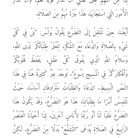
لِذَا مِنَ الْمُهِمِّ حِينَ نُصَلِّي أَنْ نَتَذَكَّرَ قَوْلَهُ نَعَمْ، وَأَنْ نَتَذَكَّرَ
الْأُمُورَ الَتِي اسْتَجَابَهَا. هَذَا جُزْءٌ مُهِمٌّ مِنَ الصَلَاةِ.
أَيْضًا، حِينَ نَنْتَقِلُ إِلَى التَضَرُّعِ يَقُولُ بُولُسُ: "بَلْ فِي كُلِّ
شَيْءٍ بِالصَّلاَةِ وَالدُّعَاءِ مَعَ الشُّكْرِ، لِتُعْلَمْ طِلْبَاتُكُمْ لَدَى اللهِ.
وَسَلاَمُ اللهِ الَّذِي يَفُوقُ كُلَّ عَقْلٍ، يَحْفَظُ قُلُوبَكُمْ
وَأَفْكَارَكُمْ فِي الْمَسِيحِ يَسُوعَ". تُوجَدُ عِبَرٌ كَثِيرَةٌ هُنَا فِي هَذَا
النَصِّ الْبَسِيطِ. الدُعَاءُ وَالطِلْبَاتُ مُتَرَادِفَانِ أَسَاسًا، حَيْثُ
نَلْتَمِسُ أَمْرًا مَا بِطِلْبَاتِنَا، هَذَا هُوَ التَضَرُّعُ. وَقَدْ يَكُونُ هَذَا
التَضَرُّعُ طَلَبًا لَنَا أَوْ رُبَّمَا لِأُنَاسٍ آخَرِينَ. لِذَا أَحْيَانًا الْعُنْصُرُ
الرَابِعُ فِي الصَلَاةِ يُدْعَى "التَشَفُّعَ" بَدَلًا مِنَ التَضَرُّعِ. لَكِنَّ