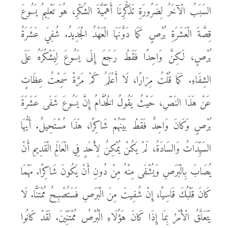
السَبَبُ الْآخَرُ لِضَرُورَةِ تَذَكُّرِنَا أَهَمِّيَّةَ الشُكْرِ، هُوَ تَعْلِيمُ يَسُوعَ
قِصَّةَ الْعَشَرَةِ بُرْصٍ كَمَا دَوَّنَهَا الْعَهْدُ الْجَدِيدُ. شُفِيَ عَشَرَةُ
بُرْصٍ، لَكِنَّ وَاحِدًا فَقَطْ رَجَعَ إِلَى يَسُوعَ لِيَشْكُرَهُ عَلَى
الشِفَاءِ. كَمَا قُلْتُ مِرَارًا، لَا أَعْلَمُ كَمْ مَرَّةً سَمِعْتُ عِظَاتٍ
عَنْ هَذَا النَصِّ، حَيْثُ يَقُولُ الْخُدَّامُ إِنَّ يَسُوعَ شَفَى عَشَرَةَ
بُرْصٍ وَكَانَ وَاحِدٌ فَقَطْ بَيْنَهُمْ شَاكِرًا، هَذَا مُسْتَحِيلٌ. أَيُّهَا
السَيِّدَاتُ وَالسَادَةُ، لَمْ يَكُنْ يُمْكِنُ لِأَحَدٍ فِي الْعَالَمِ الْقَدِيمِ أَنْ
يُصَابَ بِالْبَرَصِ وَيُشْفَى مِنْهُ مِنْ دُونِ أَنْ يَكُونَ شَاكِرًا. مَهْمَا
كَانَ قَلْبُكَ قَاسِيًا، إِنْ شُفِيتَ مِنَ الْبَرَصِ فَسَتُصْبِحُ مُمْتَنًّا. لَا
يَتَعَلَّقُ الْأَمْرُ بِمَا إِذَا كَانَ هَؤُلَاءِ الْبُرْصُ مُمْتَنِّينَ. لَقَدْ كَانُوا