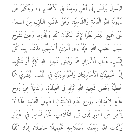
الرَسُولُ بُولُسُ إِلَى أَهْلِ رُومِيَةَ فِي الْأَصْحَاحِ ١، وَيَتَكَلَّمُ عَنْ
دَيْنُونَةِ اللَّهِ الْعَامَّةِ وَالشَامِلَةِ، وَعَنْ غَضَبِهِ النَازِلِ مِنَ السَمَاءِ
عَلَى جَمِيعِ الْبَشَرِ نَظَرًا لِإِثْمِ الْكَوْنِ كُلِّهِ وَفُجُورِهِ، وَحِينَ يَشْرَحُ
سَبَبَ غَضَبِ اللَّهِ فَإِنَّهُ يَرَى أَمْرَيْنِ أَسَاسِيَّيْنِ مُذْنَبٌ بِهِمَا كُلُّ
إِنْسَانٍ؛ هَذَانِ الْأَمْرَانِ هُمَا رَفْضُ تَمْجِيدِ اللَّهِ كَإِلَهٍ أَوْ شُكْرِهِ.
إِذًا الْخَطِيَّتَانِ الْأَسَاسِيَّتَانِ وَالْجَوْهَرِيَّتَانِ فِي الْقَلْبِ الْبَشَرِيِّ هُمَا
خَطِيَّةُ رَفْضِ تَمْجِيدِ اللَّهِ كَإِلَهٍ فِي الْعِبَادَةِ، وَالثَانِيَةُ هِيَ رُوحُ
عَدَمِ الِامْتِنَانِ. وَرُوحُ عَدَمِ الِامْتِنَانِ الطَبِيعِيِّ الْفَاسِدِ هَذَا لَا
يُشْفَى عَلَى الْفَوْرِ لَدَى نَيْلِ الْخَلَاصِ. نَحْنُ نَسْتَمِرُّ فِي اعْتِبَارِ
بَرَكَاتِ اللَّهِ وَنِعْمَتِهِ وَصَلَاحِهِ تَحْصِيلًا حَاصِلًا. إِذًا، كُلَّمَا