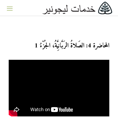
المحاضرة 4: الصَلاةُ الرَبَّانِيَّةُ، الجُزْءُ 1