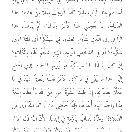
أَحَدُهُمْ عِنْدَ الْبَابِ قَائِلًا: "لَقَدْ انْزَعَجْتُ فِعْلًا مِنْ عِظَّتِكَ هَذَا
الصَبَاحَ. لَمْ يُعْجِبْنِي هَذَا الْأَمْرُ وَذَاكَ". ثُمَّ يَذْهَبُ هَذَا
الرَاعِي إِلَى الْبَيْتِ لِتَنَاوُلِ الْعَشَاءِ، فِيمَ سَيُفَكِّرُ؟ أَفِي الْمِئَةِ الَذِينَ
شَكَرُوهُ؟ أَمْ فِي الشَخْصِ الْوَاحِدِ الَذِي تَهَجَّمَ عَلَيْهِ بِالْكَلَامِ؟
إِنْ كَانَ إِنْسَانًا، فَمَا سَيَتَذَكَّرُهُ هُوَ رُوحُ الِانْتِقَادِ الَذِي اسْتَمَعَ
إِلَيْهِ. هَذَا مَا يَبْقَى فِي ذَاكِرَتِهِ. الْأَمْرُ نَفْسُهُ يَنْطَبِقُ عَلَيْنَا فِي مَا
يَتَعَلَّقُ بِصَلَوَاتِنَا. إِنْ طَلَبْنَا عَشَرَةَ أُمُورٍ مِنَ اللَّهِ وَأَعْطَانَا تِسْعَةً
مِنْهَا رَافِضًا تَلْبِيَةَ أَحَدِهَا، فَإِنَّنَا سَنَمْضِي قَائِلِينَ: "مَا الْجَدْوَى مِنَ
الصَلَاةِ؟" وَفَجْأَةَ نُصَابُ بِأَزْمَةٍ فِي إِيمَانِنَا، لِأَنَّ اللَّهَ قَالَ "لَا".