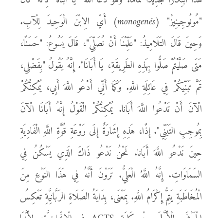
هَذَا ابْتِكَارًا جَدِيدًا تَمَامًا. وَهُوَ دَعَا اللَّهَ "يَا أَبَتَاهُ" لِأَنَّهُ كَانَ
"مُونُوجِينِيزْ" (
monogenés
) أَيْ الِابْنَ الْوَحِيدَ لِلْآبِ.
وَحِينَ قَالَ التَلَامِيذُ: "عَلِّمْنَا أَنْ نُصَلِّيَ"، قَالَ يَسُوعُ: "حَسَنًا،
مَتَى صَلَّيْتُمْ صَلُّوا بِهَذِهِ الطَرِيقَةِ، يَا أَبَانَا". إِنَّهُ يَقُولُ "بِفَضْلِي،
تَمَّ تَبَنِّيكُمْ فِي عَائِلَةِ اللَّهِ. وَكَمَا أَنِّي أَدْعُو اللَّهَ أَبِي، يُمْكِنُكُمْ
الْآنَ أَنْ تَدْعُوا اللَّهَ أَبَانا. يُمْكِنُكُمْ الْقَوْلُ إِنَّهُ أَبَانَا الْآنَ
بِمُوجِبِ التَبَنِّي". إِذًا، هَذِهِ إِشَارَةٌ إِلَى رَوْعَةِ قُوَّةِ اللَّهِ الْفَادِيَةِ
حِينَ نَدْعُو اللَّهَ أَبَانا. نَحْنُ نَدْعُو ذَاكَ الَذِي يَسْكُنُ فِي
السَمَاوَاتِ. إِنَّهُ اللَّهُ الْعَلِيُّ. تَرَوْنَ أَنَّهُ فِي هَذَا النَوْعِ مِنَ
الْمُخَاطَبَةِ يَتِمُّ إِكْرَامُ اللَّهِ. بِمَعْنَى، بِدَايَةُ الصَلَاةِ الرَبَّانِيَّةِ تَعْكِسُ