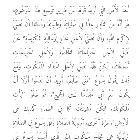
أَحَدُ الْأُمُورِ الَتِي أُرِيدُ قَوْلَهَا عَنْ طَرِيقِ تَوْسِيعِ هَذَا الْمَوْضُوعِ،
هُوَ أَنَّهُ مِنَ النَادِرِ جِدًّا فِي صَلَوَاتِنَا وَطِلْبَاتِنَا وَدُعَائِنَا أَنْ نُصَلِّيَ
لِإِكْرَامِ اللَّهِ، وَأَنْ نُصَلِّيَ لِأَجْلِ نَجَاحِ إِرْسَالِيَّةِ الْكَنِيسَةِ؟ نَحْنُ
نُصَلِّي لِأَجْلِ احْتِيَاجَاتِنَا الْخَاصَّةِ وَلِأَجْلِ احْتِيَاجَاتِ
أَصْدِقَائِنَا، لَكِنْ قَلَّمَا نُصَلِّي لِأَجْلِ امْتِدَادِ الْمَلَكُوتِ. وَمَعَ
ذَلِكَ يَقُولُ يَسُوعُ: "مَتَى صَلَّيْتُمْ، أُرِيدُ أَنْ تُصَلُّوا أَوَّلًا أَنْ
يَكُونَ اسْمُ أَبِي مُقَدَّسًا لَدَى الْجَمِيعِ". ثُمَّ صَلُّوْا "لِيَأْتِ
مَلَكُوتُكَ. لِتَكُنْ مَشِيئَتُكَ كَمَا فِي السَمَاءِ كَذَلِكَ عَلَى
الْأَرْضِ". مَرَّةً أُخْرَى، أَوْلَوِيَّةُ الصَلَاةِ وَفْقَ يَسُوعَ فِي الصَلَاةِ
الرَبَّانِيَّةِ هِيَ نَجَاحُ مَلَكُوتِ اللَّهِ الَذِي أَسَّسَهُ يَسُوعُ عَلَى