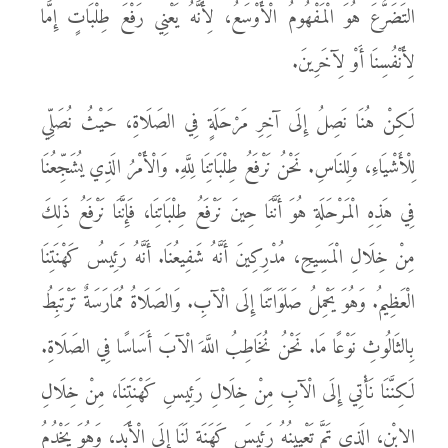
التَضَرُّعَ هُوَ الْمَفْهُومُ الْأَوْسَعُ، لِأَنَّهُ يَعْنِي رَفْعَ طِلْبَاتٍ إِمَّا
لِأَنْفُسِنَا أَوْ لِآخَرِينَ.
لَكِنْ هُنَا نَصِلُ إِلَى آخِرِ مَرْحَلَةٍ فِي الصَلَاةِ، حَيْثُ نُصَلِّي
لِلْأَشْيَاءِ، وَلِلنَاسِ. نَحْنُ نَرْفَعُ طِلْبَاتِنَا لِلَّهِ. وَالْأَمْرُ الَذِي يُشَجِّعُنَا
فِي هَذِهِ الْمَرْحَلَةِ هُوَ أَنَّنَا حِينَ نَرْفَعُ طِلْبَاتِنَا، فَإِنَّنَا نَرْفَعُ ذَلِكَ
مِنْ خِلَالِ الْمَسِيحِ، مُدْرِكِينَ أَنَّهُ شَفِيعُنَا. أَنَّهُ رَئِيسُ كَهْنَتِنَا
الْعَظِيمُ. وَهُوَ يَحْمِلُ صَلَوَاتَنَا إِلَى الْآبِ. وَالصَلَاةُ مُمَارَسَةٌ تَرْتَبِطُ
بِالثَالُوثِ نَوْعًا مَا. نَحْنُ نُخَاطِبُ اللَّهَ الْآبَ أَسَاسًا فِي الصَلَاةِ.
لَكِنَّنَا نَأْتِي إِلَى الْآبِ مِنْ خِلَالِ رَئِيسِ كَهْنَتِنَا، مِنْ خِلَالِ
الِابْنِ، الَذِي تَمَّ تَعْيِينُهُ رَئِيسَ كَهَنَةٍ لَنَا إِلَى الْأَبَدِ، وَهُوَ يَخْدُمُ