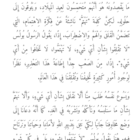
مَا يَقْصِدُونَهُ هُوَ أَنَّهُمْ مُتَحَمِّسُونَ لِعِيدِ الْمِيلَادِ، وَيَتُوقُونَ إِلَى
حُلُولِهِ. لَكِنَّ كَلِمَةَ "تَهْتَمُّ" نَاشِئَةٌ عَنْ فِكْرَةِ الِاهْتِمَامِ، الَتِي
تَتَضَمَّنُ الْقَلَقَ وَالْهَمَّ وَالِاضْطِرَابَ. إِذًا، يَقُولُ الرَسُولُ بُولُسُ
"لَا تَقْلِقُوا بِشَأْنِ أَيِّ شَيْءٍ، لَا تَهْتَمُّوا، لَا تَخَافُوا مِنْ أَيِّ
شَيْءٍ". إِذًا، مِنَ الصَعْبِ جِدًّا إِطَاعَةُ هَذَا التَحْذِيرِ، نَظَرًا
لِوُجُودِ أُمُورٍ كَثِيرَةٍ تُخِيفُنَا وَتُقْلِقُنَا فِي هَذَا الْعَالَمِ.
وَيَسُوعُ نَفْسُهُ طَلَبَ مِنَّا أَلَّا نَقْلَقَ بِشَأْنِ أَيِّ شَيْءٍ، وَأَلَّا نَهْتَمَّ
بِشَأْنِ مَا سَنَلْبَسُهُ وَنَأْكُلُهُ وَنَشْرَبُهُ فِي الْغَدِ. كَمَا أَنَّهُ دَعَانَا إِلَى
وَضْعِ مَخَاوِفِنَا جَانِبًا لِكَيْ نَثِقَ بِتَدْبِيرِ اللهِ لأَمَانِنَا وَحَيَاتِنَا وَنَرْتَاحَ
فِيهِ. هُنَا يَقُولُ بُولُسُ "لاَ تَهْتَمُّوا بِشَيْءٍ، بَلْ فِي كُلِّ شَيْءٍ