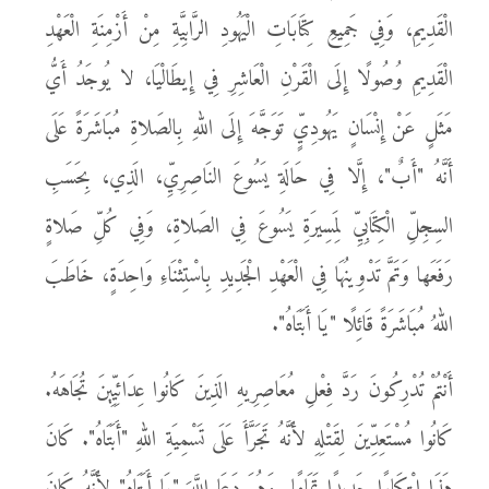
الْقَدِيمِ، وَفِي جَمِيعِ كِتَابَاتِ الْيَهُودِ الرَّابِيَّةِ مِنْ أَزْمِنَةِ الْعَهْدِ
الْقَدِيمِ وُصُولًا إِلَى الْقَرْنِ الْعَاشِرِ فِي إِيطَالْيَا، لا يُوجَدُ أَيُّ
مَثَلٍ عَنْ إِنْسَانٍ يَهُودِيٍّ تَوَجَّهَ إِلَى اللهِ بِالصَلاةِ مُبَاشَرَةً عَلَى
أَنَّهُ "أَبٌ"، إِلَّا فِي حَالَةِ يَسُوعَ النَاصِرِيِّ، الَذِي، بِحَسَبِ
السِجِلِّ الْكِتَابِيِّ لِمَسِيرَةِ يَسُوعَ فِي الصَلاةِ، وَفِي كُلِّ صَلاةٍ
رَفَعَها وَتَمَّ تَدْوِينُهَا فِي الْعَهْدِ الْجَدِيدِ بِاسْتِثْنَاءِ وَاحِدَةٍ، خَاطَبَ
اللهُ مُبَاشَرَةً قَائِلًا "يَا أَبَتَاهُ".
أَنْتُمْ تُدْرِكُونَ رَدَّ فِعْلِ مُعَاصِرِيهِ الَذِينَ كَانُوا عِدَائِيِّينَ تُجَاهَهُ.
كَانُوا مُسْتَعِدِّينَ لِقَتْلِهِ لأَنَّهُ تَجَرَّأَ عَلَى تَسْمِيَةِ اللهِ "أَبَتَاهُ". كَانَ