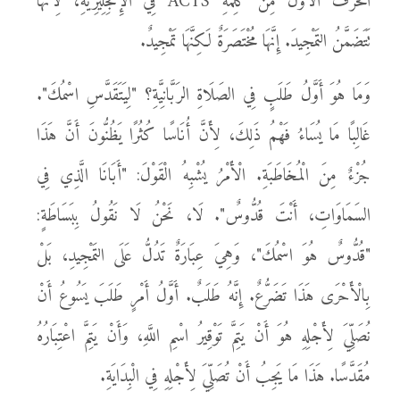
الْحَرْفَ الْأَوَّلَ مِنْ كَلِمَةِ ACTS فِي الْإِنْجِلِيزِيَّةِ، لِأَنَّهَا
تَتَضَمَّنُ التَمْجِيدَ. إِنَّهَا مُخْتَصَرَةٌ لَكِنَّهَا تَمْجِيدٌ.
وَمَا هُوَ أَوَّلُ طَلَبٍ فِي الصَلَاةِ الرَبَّانِيَّةِ؟ "لِيَتَقَدَّسِ اسْمُكَ".
غَالِبًا مَا يُسَاءُ فَهْمُ ذَلِكَ، لِأَنَّ أُنَاسًا كُثُرًا يَظُنُّونَ أَنَّ هَذَا
جُزْءٌ مِنَ الْمُخَاطَبَةِ. الْأَمْرُ يُشْبِهُ الْقَوْلَ: "أَبَانَا الَّذِي فِي
السَمَاوَاتِ، أَنْتَ قُدُّوسٌ". لَا، نَحْنُ لَا نَقُولُ بِبَسَاطَةٍ:
"قُدُّوسٌ هُوَ اسْمُكَ"، وَهِيَ عِبَارَةٌ تَدُلُّ عَلَى التَمْجِيدِ، بَلْ
بِالْأَحْرَى هَذَا تَضَرُّعٌ. إِنَّهُ طَلَبٌ. أَوَّلُ أَمْرٍ طَلَبَ يَسُوعُ أَنْ
نُصَلِّيَ لِأَجْلِهِ هُوَ أَنْ يَتِمَّ تَوْقِيرُ اسْمِ اللَّهِ، وَأَنْ يَتِمَّ اعْتِبَارُهُ
مُقَدَّسًا. هَذَا مَا يَجِبُ أَنْ تُصَلِّيَ لِأَجْلِهِ فِي الْبِدَايَةِ.