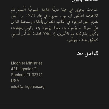
خدمات ليجونير هي هيئة دوليَّة للتلمذة المسيحيَّة أسَّسها عالم
اللاهوت الدكتور أر. سي. سبرول في عام 1971 من أجل
تقديم الحق الموجود في الكتاب المُقدَّس بأمانة، ومساعدة الناس
على معرفة ما يؤمنون به، ولماذا يؤمنون به، وكيف يعيشونه،
وكيف يشاركونه مع الآخرين. إن إعلان قداسة الله أمر أساسي
لتحقيق هدف ليجونير.
للتواصل معنا
Ligonier Ministries
421 Ligonier Ct
Sanford, FL 32771
USA
info@ar.ligonier.org