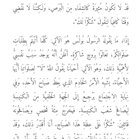
قَدْ لَا تَكُونُ مُثِيرَةً كَالشِفَاءِ مِنَ الْبَرَصِ، وَلَكِنَّنَا لَا نَقْضِي
وَقْتًا كَافِيًا لِنَقُولَ "شُكْرًا لَكَ".
إِذًا، مَا يَقُولُهُ الرَسُولُ بُولُسُ هُوَ الْآتِي: كُلَّمَا أَتَيْتُمْ بِطِلْبَاتِ
صَلَوَاتِكُمْ، تَعَالَوْا بِرُوحٍ شَاكِرَةٍ. أَظُنُّ أَنَّهُ يُوجَدُ سَبَبٌ نَفْسِيٌّ
لِأَهَمِّيَّةِ ذَلِكَ، وَهُوَ الْآتِي: أَحْيَانًا يَقُولُ اللَّهُ "لَا" لِصَلَوَاتِنَا أَيُّهَا
الْأَحِبَّاءُ. يُشْبِهُ الْأَمْرُ الْخَادِمَ الَذِي يَعِظُ صَبَاحَ الْأَحَدِ، وَفِي
نِهَايَةِ الِاجْتِمَاعِ يَرْجِعُ إِلَى الْجِهَةِ الْخَلْفِيَّةِ مِنَ الْكَنِيسَةِ
لِيُصَافِحَ شَعْبَ الْكَنِيسَةِ. فَيَخْرُجُ مِئَةُ شَخْصٍ وَيُصَافِحُونَهُ
قَائِلِينَ: "شُكْرًا عَلَى عِظَةِ هَذَا الصَبَاحِ. أَنَا أُقَدِّرُ ذَلِكَ، وَقَدْ
وَجَدْتُهَا مُهِمَّةً وَبَنَّاءَةً"، وَيَمْضُونَ فِي طَرِيقِهِمْ. ثُمَّ يَأْتِي إِلَيْهِ