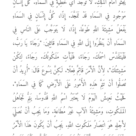
يَجْثُو أَمَامَ الْمَلِكِ. لَا تُوجَدُ أَيُّ خَطِيَّةٍ فِي السَمَاءِ. كُلُّ إِنْسَانٍ
مَوْجُودٍ فِي السَمَاءِ قَدْ تَمَجَّدَ. إِذًا، كُلُّ إِنْسَانٍ فِي السَمَاءِ
يَفْعَلُ مَشِيئَةَ اللَّهِ طَوْعًا. إِذًا، لَا يَتَوَجَّبُ عَلَى النَاسِ فِي
السَمَاءِ أَنْ يَنْظُرُوا إِلَى اللَّهِ فِي السَمَاءِ قَائِلِينَ: "رَجَاءً يَا رَبُّ،
فَلْيَتَقَدَّسْ اسْمُكَ. رَجَاءً، فَلْيَأْتِ مَلَكُوتُكَ. رَجَاءً، لِتَكُنْ
مَشِيئتُكَ"، لِأَنَّ الْأَمْرَ قَائِمٌ فِعْلًا. لَكِنَّ يَسُوعَ قَالَ: "أُرِيدُ أَنْ
تُصَلُّوا أَنْ تَتِمَّ هَذِهِ الْأُمُورُ عَلَى الْأَرْضِ كَمَا فِي السَمَاءِ".
فَحَيْثُ نَعِيشُ الْيَوْمَ لَا يُعْتَبَرُ اسْمُ اللَّهِ قُدُّوسًا. يَتِمُّ تَجَاهُلُ
الْمَلَكُوتِ، وَمَشِيئَةُ الْآبِ غَيْرُ مُطَاعَةٍ. وَمَا يَجِبُ أَنْ نُصَلِّيَ
لِأَجْلِهِ هُوَ انْتِصَارُ مَلَكُوتِ اللَّهِ. يَجِبُ أَنْ يَكُونَ هَذَا الْأَمْرُ