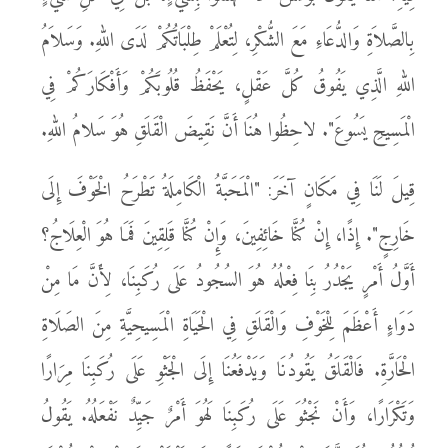
بِالصَّلاَةِ وَالدُّعَاءِ مَعَ الشُّكْرِ، لِتُعْلَمْ طِلْبَاتُكُمْ لَدَى اللهِ. وَسَلاَمُ
اللهِ الَّذِي يَفُوقُ كُلَّ عَقْلٍ، يَحْفَظُ قُلُوبَكُمْ وَأَفْكَارَكُمْ فِي
الْمَسِيحِ يَسُوعَ". لاحِظُوا هُنَا أَنَّ نَقِيضَ الْقَلَقِ هُوَ سَلامُ اللهِ.
قِيلَ لَنَا فِي مَكَانٍ آخَرَ: "الْمَحَبَّةُ الْكَامِلَةُ تَطْرَحُ الْخَوْفَ إِلَى
خَارِجٍ". إِذًا، إِنْ كُنَّا خَائِفِينَ، وَإِنْ كُنَّا قَلِقِينَ فَمَا هُوَ الْعِلَاجُ؟
أَوَّلُ أَمْرٍ يَجْدُرُ بِنَا فِعْلُهُ هُوَ السُجُودُ عَلَى رُكَبِنَا، لِأَنَّ مَا مِنْ
دَوَاءٍ أَعْظَمَ لِلْخَوْفِ وَالْقَلَقِ فِي الْحَيَاةِ الْمَسِيحِيَّةِ مِنَ الصَلَاةِ
الْحَارَّةِ. فَالْقَلَقُ يَقُودُنَا وَيَدْفَعُنَا إِلَى الْجَثْوِ عَلَى رُكَبِنَا مِرَارًا
وَتَكْرَارًا، وَأَنْ نَجْثُوَ عَلَى رُكَبِنَا لَهُوَ أَمْرٌ جَيِّدٌ نَفْعَلُهُ. يَقُولُ