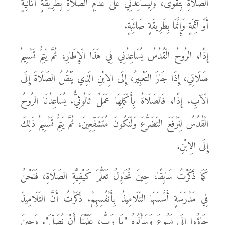
الصَلَاةِ بِتَقْوَى، وَلِيُسَاعِدَنِي عَلَى عَدَمِ الصَلَاةِ بِطَرِيقَةٍ أَنَانِيَّةٍ
أَوْ آثِمَةٍ وَإِنَّمَا بِطَرِيقَةٍ صَائِبَةٍ.
إِذًا، الرُوحُ الْقُدُسُ يُسَاعِدُنِي فِي هَذَا الْإِطَارِ، ثُمَّ يَتِمُّ تَسْلِيمُ
صَلَاتِي، إِذَا جَازَ التَعْبِيرُ، إِلَى الِابْنِ الَذِي يَنْقُلُ الصَلَاةَ إِلَى
الْآبِ. إِذًا، فَالصَلَاةُ بِأَكْمَلِهَا عَمَلٌ ثَالُوثِيٌّ. يُسَاعِدُنَا الرُوحُ
الْقُدُسُ لِنَرْفَعَ التَضَرُّعَ وَلْنَكُونَ مُتَشَفِّعِينَ، ثُمَّ يَتِمُّ تَسْلِيمُ ذَلِكَ
إِلَى الِابْنِ.
كَمَا ذَكَرْتُ سَابِقًا، حِينَ نُحَاوِلُ تَعَلُّمَ كَيْفِيَّةِ الصَلَاةِ، فَنَحْنُ
فِي مَدْرَسَةٍ أَسَّسَهَا التَلَامِيذُ بِأَنْفُسِهِمْ. ذَكَرْتُ أَنَّ التَلَامِيذَ
جَاؤُوا إِلَى يَسُوعَ وَسَأَلُوهُ "يَا رَبُّ، عَلِّمْنَا أَنْ نُصَلِّيَ". وَحِينَ