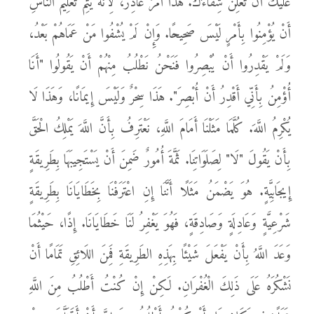
عَلَيْكَ أَنْ تُعْلِنَ شِفَاءَكَ. هَذَا أَمْرٌ غَادِرٌ، لِأَنَّهُ يَتِمُّ تَعْلِيمُ النَاسِ
أَنْ يُؤْمِنُوا بِأَمْرٍ لَيْسَ صَحِيحًا. وَإِنْ لَمْ يُشْفُوا مَنْ عَمَاهُمْ بَعْدُ،
وَلَمْ يَقْدِرُوا أَنْ يُبْصِرُوا فَنَحْنُ نَطْلُبُ مِنْهُمْ أَنْ يَقُولُوا "أَنَا
أُؤْمِنُ بِأَنِّي أَقْدِرُ أَنْ أُبْصِرَ". هَذَا سِحْرٌ وَلَيْسَ إِيمَانًا، وَهَذَا لَا
يُكْرِمُ اللَّهَ. كُلَّمَا مَثَلْنَا أَمَامَ اللَّهِ، نَعْتَرِفُ بِأَنَّ اللَّهَ يَمْلِكُ الْحَقَّ
بِأَنْ يَقُولَ "لَا" لِصَلَوَاتِنَا. ثَمَّةَ أُمُورٌ ضَمِنَ أَنْ يَسْتَجِيبَهَا بِطَرِيقَةٍ
إِيجَابِيَّةٍ. هُوَ يَضْمَنُ مَثَلًا أَنَّنَا إِنِ اعْتَرَفْنَا بِخَطَايَانَا بِطَرِيقَةٍ
شَرْعِيَّةٍ وَعَادِلَةٍ وَصَادِقَةٍ، فَهُوَ يَغْفِرُ لَنَا خَطَايَانَا. إِذًا، حَيْثُمَا
وَعَدَ اللَّهُ بِأَنْ يَفْعَلَ شَيْئًا بِهَذِهِ الطَرِيقَةِ فَمِنَ اللَائِقِ تَمَامًا أَنْ
نَشْكُرَهُ عَلَى ذَلِكَ الْغُفْرَانِ. لَكِنْ إِنْ كُنْتُ أَطْلُبُ مِنَ اللَّهِ