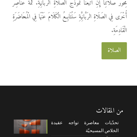
مِحْوَرَ صَلَاتِنَا إِنِ اتَّبَعْنَا نَمُوذَجَ الصَلَاةِ الرَبَّانِيَّةِ. ثَمَّةَ عَنَاصِرُ
أُخْرَى فِي الصَلَاةِ الرَبَّانِيَّةِ سَنُتَابِعُ الْكَلَامَ عَنْهَا فِي الْمُحَاضَرَةِ
الْقَادِمَةِ.
الصلاة
من المقالات
تحدّيات معاصرة تواجه عقيدة
الخلاص المسيحيّة