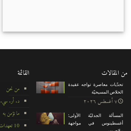
من المقالات
القائمة
تحدّيات معاصرة تواجه عقيدة
من نحن
الخلاص المسيحيّة
د. أر. سي.
۷ أغسطس ۲۰۲٦
ما نؤمن به
المسألة الجدليّة الأولى:
أغسطينوس في مواجهة
10 تعهدات لا تتزعزع
بيلاچيوس