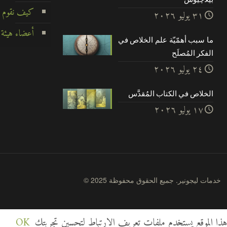
كيف نقوم ب
۳۱ يوليو ۲۰۲٦
أعضاء هيئة 
ما سبب أهمّيّة علم الخلاص في
الفكر المُصلَح
۲٤ يوليو ۲۰۲٦
الخلاص في الكتاب المُقدَّس
۱۷ يوليو ۲۰۲٦
© 2025 خدمات ليجونير. جميع الحقوق محفوظة
هذا الموقع يستخدم ملفات تعريف الارتباط لتحسين تجربتك
OK