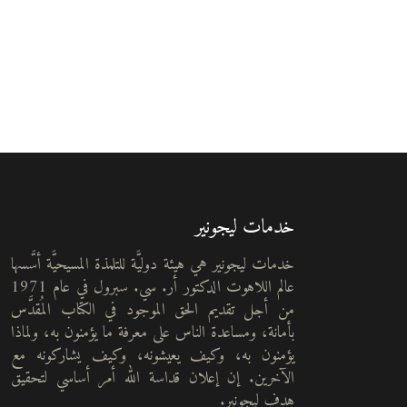
خدمات ليجونير
خدمات ليجونير هي هيئة دوليَّة للتلمذة المسيحيَّة أسَّسها
عالم اللاهوت الدكتور أر. سي. سبرول في عام 1971
من أجل تقديم الحق الموجود في الكتاب المُقدَّس
بأمانة، ومساعدة الناس على معرفة ما يؤمنون به، ولماذا
يؤمنون به، وكيف يعيشونه، وكيف يشاركونه مع
الآخرين. إن إعلان قداسة الله أمر أساسي لتحقيق
هدف ليجونير.