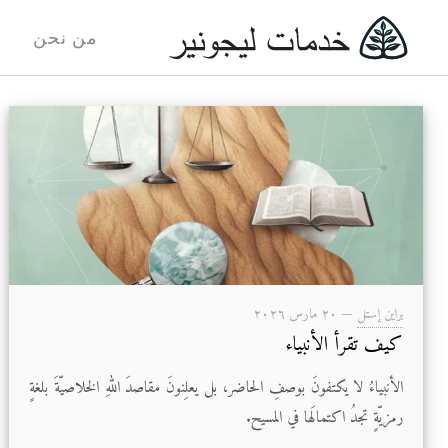
من نحن
براين إستل
—
۲۰ مارس ۲۰۲٦
كيف تقرأ الأنبياء
الأنبياءُ لا يكتفونَ بوصفِ الحاضر، بل يعلِنونَ مقاصدَ اللهِ الخلاصيّةَ بلغةٍ
رمزيّةٍ تجدُ اكتمالَها في المسيح.